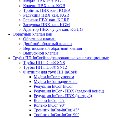
Муфта ПВХ кан. KGU
Колено ПВХ кан. KGB
Тройник ПВХ кан. KGEA
Редукция ПВХ кан. KGR
Ревизия ПВХ кан. KGRE
Заглушка ПВХ кан. KGM
Адаптор ПВХ-чугун кан. KGUG
Обратный клапан кан.
Обратный клапан
Двойной обратный клапан
Вертикальный обратный клапан
Выпускной клапан
Трубы ПП InCor® гофри­рованные канализационные
Трубы ПП InCor® SN8
Трубы ПП InCor® SN12
Фитинги для труб ПП InCor®
Муфта InCor с упором
Муфта InCor надвижная
Редукция InCor-InCor
Редукция InCor - ПВХ (гладкий конец)
Редукция InCor - ПВХ (раструб)
Колено InCor, 45°
Колено InCor, 90°
Тройник InCor-InCor, 45°
Тройник InCor-InCor, 90°