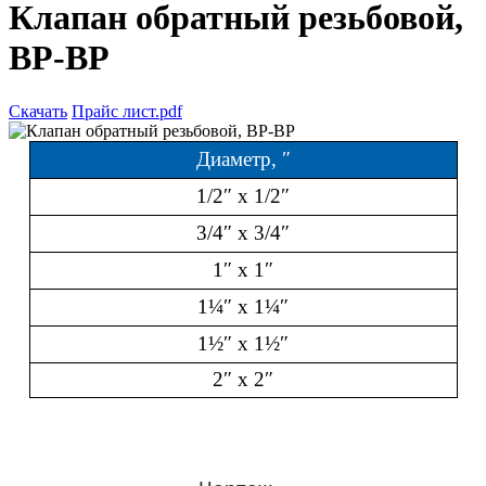
Клапан обратный резьбовой,
ВР-ВР
Скачать
Прайс лист.pdf
Диаметр, ″
1/2″ x 1/2″
3/4″ x 3/4″
1″ x 1″
1¼″ x 1¼″
1½″ x 1½″
2″ x 2″