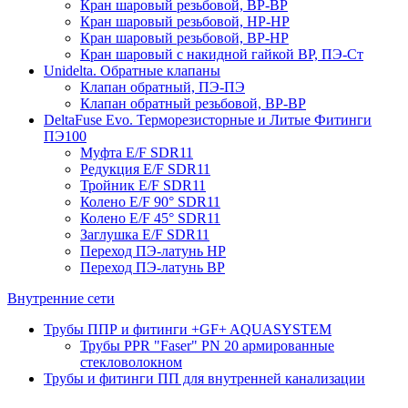
Кран шаровый резьбовой, ВР-ВР
Кран шаровый резьбовой, НР-НР
Кран шаровый резьбовой, ВР-НР
Кран шаровый с накидной гайкой ВР, ПЭ-Ст
Unidelta. Обратные клапаны
Клапан обратный, ПЭ-ПЭ
Клапан обратный резьбовой, ВР-ВР
DeltaFuse Evo. Терморезисторные и Литые Фитинги
ПЭ100
Муфта E/F SDR11
Редукция E/F SDR11
Тройник E/F SDR11
Колено E/F 90° SDR11
Колено E/F 45° SDR11
Заглушка E/F SDR11
Переход ПЭ-латунь НР
Переход ПЭ-латунь ВР
Внутренние сети
Трубы ППР и фитинги +GF+ AQUASYSTEM
Трубы PPR "Faser" PN 20 армированные
стекловолокном
Трубы и фитинги ПП для внутренней канализации