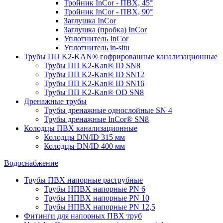
Тройник InCor - ПВХ, 45°
Тройник InCor - ПВХ, 90°
Заглушка InCor
Заглушка (пробка) InCor
Уплотнитель InCor
Уплотнитель in-situ
Трубы ПП K2-KAN® гофри­рованные канализационные
Трубы ПП K2-Kan® ID SN8
Трубы ПП K2-Kan® ID SN12
Трубы ПП K2-Kan® ID SN16
Трубы ПП K2-Kan® OD SN8
Дренажные трубы
Трубы дренажные однослойные SN 4
Трубы дренажные InCor® SN8
Колодцы ПВХ канализационные
Колодцы DN/ID 315 мм
Колодцы DN/ID 400 мм
Водоснабжение
Трубы ПВХ напорные раструбные
Трубы НПВХ напорные PN 6
Трубы НПВХ напорные PN 10
Трубы НПВХ напорные PN 12,5
Фитинги для напорных ПВХ труб