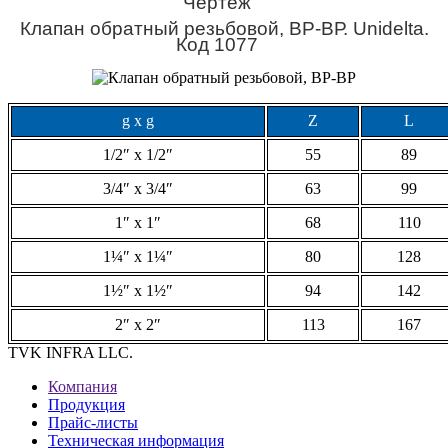
Чертеж
Клапан обратный резьбовой, ВР-ВР. Unidelta.
Код 1077
g x g
Z
L
1/2″ x 1/2″
55
89
3/4″ x 3/4″
63
99
1″ x 1″
68
110
1¼″ x 1¼″
80
128
1½″ x 1½″
94
142
2″ x 2″
113
167
TVK INFRA LLC.
Компания
Продукция
Прайс-листы
Техническая информация