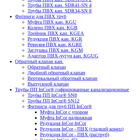
Трубы ПВХ кан. SDR41-SN 4
Трубы ПВХ кан. SDR34-SN 8
Фитинги для ПВХ труб
Муфта ПВХ кан. KGU
Колено ПВХ кан. KGB
Тройник ПВХ кан. KGEA
Редукция ПВХ кан. KGR
Ревизия ПВХ кан. KGRE
Заглушка ПВХ кан. KGM
Адаптор ПВХ-чугун кан. KGUG
Обратный клапан кан.
Обратный клапан
Двойной обратный клапан
Вертикальный обратный клапан
Выпускной клапан
Трубы ПП InCor® гофри­рованные канализационные
Трубы ПП InCor® SN8
Трубы ПП InCor® SN12
Фитинги для труб ПП InCor®
Муфта InCor с упором
Муфта InCor надвижная
Редукция InCor-InCor
Редукция InCor - ПВХ (гладкий конец)
Редукция InCor - ПВХ (раструб)