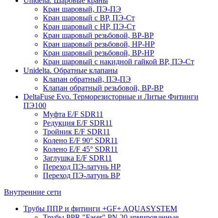
Unidelta. Шаровые краны
Кран шаровый, ПЭ-ПЭ
Кран шаровый с ВР, ПЭ-Ст
Кран шаровый с НР, ПЭ-Ст
Кран шаровый резьбовой, ВР-ВР
Кран шаровый резьбовой, НР-НР
Кран шаровый резьбовой, ВР-НР
Кран шаровый с накидной гайкой ВР, ПЭ-Ст
Unidelta. Обратные клапаны
Клапан обратный, ПЭ-ПЭ
Клапан обратный резьбовой, ВР-ВР
DeltaFuse Evo. Терморезисторные и Литые Фитинги
ПЭ100
Муфта E/F SDR11
Редукция E/F SDR11
Тройник E/F SDR11
Колено E/F 90° SDR11
Колено E/F 45° SDR11
Заглушка E/F SDR11
Переход ПЭ-латунь НР
Переход ПЭ-латунь ВР
Внутренние сети
Трубы ППР и фитинги +GF+ AQUASYSTEM
Трубы PPR "Faser" PN 20 армированные