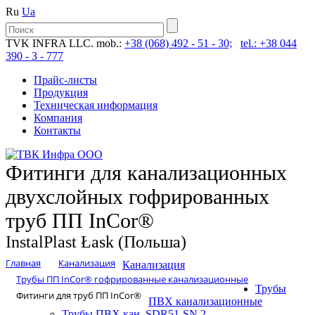
Ru
Ua
TVK INFRA LLC. mob.:
+38 (068) 492 - 51 - 30;
tel.: +38 044
390 - 3 - 777
Прайс-листы
Продукция
Техническая информация
Компания
Контакты
Фитинги для канализационных
двухслойных гофрированных
труб ПП InCor®
InstalPlast Łask (Польша)
Главная
Канализация
Канализация
Трубы ПП InCor® гофри­рованные канализационные
Трубы
Фитинги для труб ПП InCor®
ПВХ канализационные
Трубы ПВХ кан. SDR51-SN 2