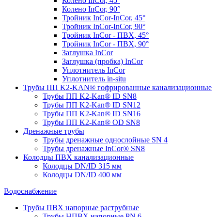
Колено InCor, 45°
Колено InCor, 90°
Тройник InCor-InCor, 45°
Тройник InCor-InCor, 90°
Тройник InCor - ПВХ, 45°
Тройник InCor - ПВХ, 90°
Заглушка InCor
Заглушка (пробка) InCor
Уплотнитель InCor
Уплотнитель in-situ
Трубы ПП K2-KAN® гофри­рованные канализационные
Трубы ПП K2-Kan® ID SN8
Трубы ПП K2-Kan® ID SN12
Трубы ПП K2-Kan® ID SN16
Трубы ПП K2-Kan® OD SN8
Дренажные трубы
Трубы дренажные однослойные SN 4
Трубы дренажные InCor® SN8
Колодцы ПВХ канализационные
Колодцы DN/ID 315 мм
Колодцы DN/ID 400 мм
Водоснабжение
Трубы ПВХ напорные раструбные
Трубы НПВХ напорные PN 6