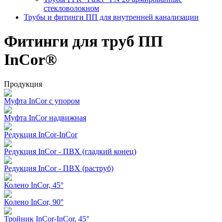
стекловолокном
Трубы и фитинги ПП для внутренней канализации
Фитинги для труб ПП
InCor®
Продукция
Муфта InCor с упором
Муфта InCor надвижная
Редукция InCor-InCor
Редукция InCor - ПВХ (гладкий конец)
Редукция InCor - ПВХ (раструб)
Колено InCor, 45°
Колено InCor, 90°
Тройник InCor-InCor, 45°