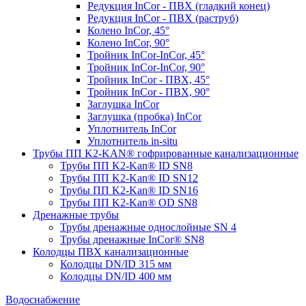
Редукция InCor - ПВХ (гладкий конец)
Редукция InCor - ПВХ (раструб)
Колено InCor, 45°
Колено InCor, 90°
Тройник InCor-InCor, 45°
Тройник InCor-InCor, 90°
Тройник InCor - ПВХ, 45°
Тройник InCor - ПВХ, 90°
Заглушка InCor
Заглушка (пробка) InCor
Уплотнитель InCor
Уплотнитель in-situ
Трубы ПП K2-KAN® гофри­рованные канализационные
Трубы ПП K2-Kan® ID SN8
Трубы ПП K2-Kan® ID SN12
Трубы ПП K2-Kan® ID SN16
Трубы ПП K2-Kan® OD SN8
Дренажные трубы
Трубы дренажные однослойные SN 4
Трубы дренажные InCor® SN8
Колодцы ПВХ канализационные
Колодцы DN/ID 315 мм
Колодцы DN/ID 400 мм
Водоснабжение