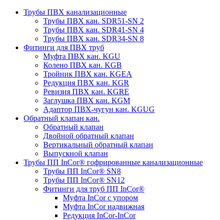
Трубы ПВХ канализационные
Трубы ПВХ кан. SDR51-SN 2
Трубы ПВХ кан. SDR41-SN 4
Трубы ПВХ кан. SDR34-SN 8
Фитинги для ПВХ труб
Муфта ПВХ кан. KGU
Колено ПВХ кан. KGB
Тройник ПВХ кан. KGEA
Редукция ПВХ кан. KGR
Ревизия ПВХ кан. KGRE
Заглушка ПВХ кан. KGM
Адаптор ПВХ-чугун кан. KGUG
Обратный клапан кан.
Обратный клапан
Двойной обратный клапан
Вертикальный обратный клапан
Выпускной клапан
Трубы ПП InCor® гофри­рованные канализационные
Трубы ПП InCor® SN8
Трубы ПП InCor® SN12
Фитинги для труб ПП InCor®
Муфта InCor с упором
Муфта InCor надвижная
Редукция InCor-InCor