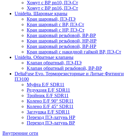
Хомут с ВР pn10, ПЭ-Ст
Хомут с ВР pn16, ПЭ-Ст
Unidelta. Шаровые краны
Кран шаровый, ПЭ-ПЭ
Кран шаровый с ВР, ПЭ-Ст
Кран шаровый с НР, ПЭ-Ст
Кран шаровый резьбовой, ВР-ВР
Кран шаровый резьбовой, НР-НР
Кран шаровый резьбовой, ВР-НР
Кран шаровый с накидной гайкой ВР, ПЭ-Ст
Unidelta. Обратные клапаны
Клапан обратный, ПЭ-ПЭ
Клапан обратный резьбовой, ВР-ВР
DeltaFuse Evo. Терморезисторные и Литые Фитинги
ПЭ100
Муфта E/F SDR11
Редукция E/F SDR11
Тройник E/F SDR11
Колено E/F 90° SDR11
Колено E/F 45° SDR11
Заглушка E/F SDR11
Переход ПЭ-латунь НР
Переход ПЭ-латунь ВР
Внутренние сети