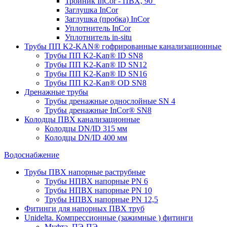
Тройник InCor - ПВХ, 90°
Заглушка InCor
Заглушка (пробка) InCor
Уплотнитель InCor
Уплотнитель in-situ
Трубы ПП K2-KAN® гофри­рованные канализационные
Трубы ПП K2-Kan® ID SN8
Трубы ПП K2-Kan® ID SN12
Трубы ПП K2-Kan® ID SN16
Трубы ПП K2-Kan® OD SN8
Дренажные трубы
Трубы дренажные однослойные SN 4
Трубы дренажные InCor® SN8
Колодцы ПВХ канализационные
Колодцы DN/ID 315 мм
Колодцы DN/ID 400 мм
Водоснабжение
Трубы ПВХ напорные раструбные
Трубы НПВХ напорные PN 6
Трубы НПВХ напорные PN 10
Трубы НПВХ напорные PN 12,5
Фитинги для напорных ПВХ труб
Unidelta. Компрессионные (зажимные ) фитинги
Муфта, ПЭ-ПЭ