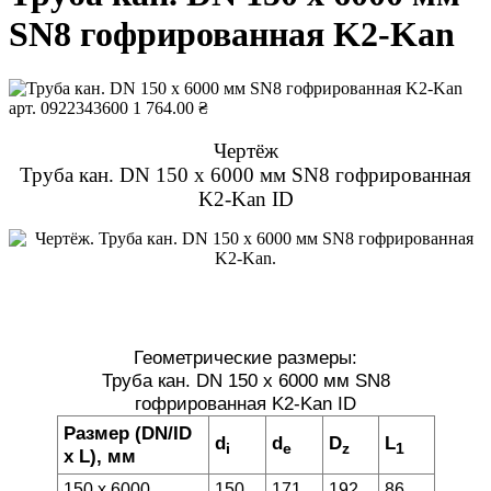
SN8 гофрированная K2-Kan
арт. 0922343600
1 764.00 ₴
Чертёж
Труба кан. DN 150 x 6000 мм SN8 гофрированная
K2-Kan ID
Геометрические размеры:
Труба кан. DN 150 x 6000 мм SN8
гофрированная K2-Kan ID
Размер (DN/ID
d
d
D
L
i
e
z
1
x L), мм
150 x 6000
150
171
192
86