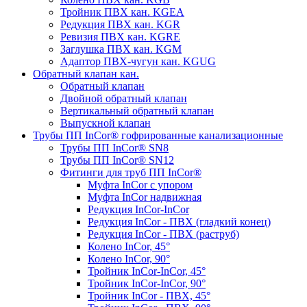
Тройник ПВХ кан. KGEA
Редукция ПВХ кан. KGR
Ревизия ПВХ кан. KGRE
Заглушка ПВХ кан. KGM
Адаптор ПВХ-чугун кан. KGUG
Обратный клапан кан.
Обратный клапан
Двойной обратный клапан
Вертикальный обратный клапан
Выпускной клапан
Трубы ПП InCor® гофри­рованные канализационные
Трубы ПП InCor® SN8
Трубы ПП InCor® SN12
Фитинги для труб ПП InCor®
Муфта InCor с упором
Муфта InCor надвижная
Редукция InCor-InCor
Редукция InCor - ПВХ (гладкий конец)
Редукция InCor - ПВХ (раструб)
Колено InCor, 45°
Колено InCor, 90°
Тройник InCor-InCor, 45°
Тройник InCor-InCor, 90°
Тройник InCor - ПВХ, 45°