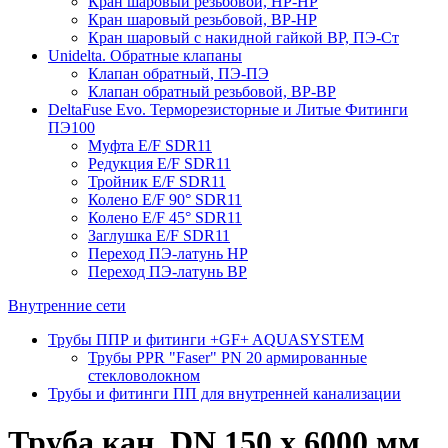
Кран шаровый резьбовой, НР-НР
Кран шаровый резьбовой, ВР-НР
Кран шаровый с накидной гайкой ВР, ПЭ-Ст
Unidelta. Обратные клапаны
Клапан обратный, ПЭ-ПЭ
Клапан обратный резьбовой, ВР-ВР
DeltaFuse Evo. Терморезисторные и Литые Фитинги
ПЭ100
Муфта E/F SDR11
Редукция E/F SDR11
Тройник E/F SDR11
Колено E/F 90° SDR11
Колено E/F 45° SDR11
Заглушка E/F SDR11
Переход ПЭ-латунь НР
Переход ПЭ-латунь ВР
Внутренние сети
Трубы ППР и фитинги +GF+ AQUASYSTEM
Трубы PPR "Faser" PN 20 армированные
стекловолокном
Трубы и фитинги ПП для внутренней канализации
Труба кан. DN 150 x 6000 мм