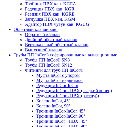
Тройник ПВХ кан. KGEA
Редукция ПВХ кан. KGR
Ревизия ПВХ кан. KGRE
Заглушка ПВХ кан. KGM
Адаптор ПВХ-чугун кан. KGUG
Обратный клапан кан.
Обратный клапан
Двойной обратный клапан
Вертикальный обратный клапан
Выпускной клапан
Трубы ПП InCor® гофри­рованные канализационные
Трубы ПП InCor® SN8
Трубы ПП InCor® SN12
Фитинги для труб ПП InCor®
Муфта InCor с упором
Муфта InCor надвижная
Редукция InCor-InCor
Редукция InCor - ПВХ (гладкий конец)
Редукция InCor - ПВХ (раструб)
Колено InCor, 45°
Колено InCor, 90°
Тройник InCor-InCor, 45°
Тройник InCor-InCor, 90°
Тройник InCor - ПВХ, 45°
Тройник InCor - ПВХ, 90°