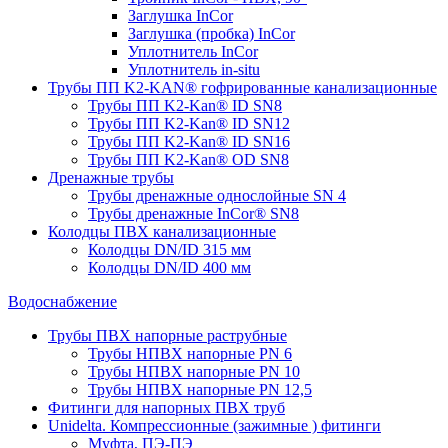
Заглушка InCor
Заглушка (пробка) InCor
Уплотнитель InCor
Уплотнитель in-situ
Трубы ПП K2-KAN® гофри­рованные канализационные
Трубы ПП K2-Kan® ID SN8
Трубы ПП K2-Kan® ID SN12
Трубы ПП K2-Kan® ID SN16
Трубы ПП K2-Kan® OD SN8
Дренажные трубы
Трубы дренажные однослойные SN 4
Трубы дренажные InCor® SN8
Колодцы ПВХ канализационные
Колодцы DN/ID 315 мм
Колодцы DN/ID 400 мм
Водоснабжение
Трубы ПВХ напорные раструбные
Трубы НПВХ напорные PN 6
Трубы НПВХ напорные PN 10
Трубы НПВХ напорные PN 12,5
Фитинги для напорных ПВХ труб
Unidelta. Компрессионные (зажимные ) фитинги
Муфта, ПЭ-ПЭ