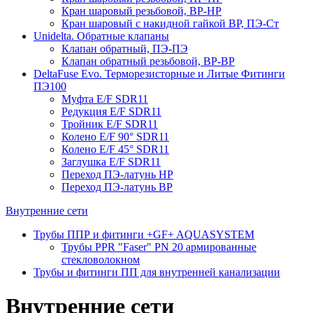
Кран шаровый резьбовой, ВР-НР
Кран шаровый с накидной гайкой ВР, ПЭ-Ст
Unidelta. Обратные клапаны
Клапан обратный, ПЭ-ПЭ
Клапан обратный резьбовой, ВР-ВР
DeltaFuse Evo. Терморезисторные и Литые Фитинги
ПЭ100
Муфта E/F SDR11
Редукция E/F SDR11
Тройник E/F SDR11
Колено E/F 90° SDR11
Колено E/F 45° SDR11
Заглушка E/F SDR11
Переход ПЭ-латунь НР
Переход ПЭ-латунь ВР
Внутренние сети
Трубы ППР и фитинги +GF+ AQUASYSTEM
Трубы PPR "Faser" PN 20 армированные
стекловолокном
Трубы и фитинги ПП для внутренней канализации
Внутренние сети