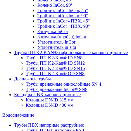
Колено InCor, 90°
Тройник InCor-InCor, 45°
Тройник InCor-InCor, 90°
Тройник InCor - ПВХ, 45°
Тройник InCor - ПВХ, 90°
Заглушка InCor
Заглушка (пробка) InCor
Уплотнитель InCor
Уплотнитель in-situ
Трубы ПП K2-KAN® гофри­рованные канализационные
Трубы ПП K2-Kan® ID SN8
Трубы ПП K2-Kan® ID SN12
Трубы ПП K2-Kan® ID SN16
Трубы ПП K2-Kan® OD SN8
Дренажные трубы
Трубы дренажные однослойные SN 4
Трубы дренажные InCor® SN8
Колодцы ПВХ канализационные
Колодцы DN/ID 315 мм
Колодцы DN/ID 400 мм
Водоснабжение
Трубы ПВХ напорные раструбные
Трубы НПВХ напорные PN 6