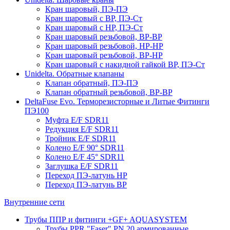
Кран шаровый, ПЭ-ПЭ
Кран шаровый с ВР, ПЭ-Ст
Кран шаровый с НР, ПЭ-Ст
Кран шаровый резьбовой, ВР-ВР
Кран шаровый резьбовой, НР-НР
Кран шаровый резьбовой, ВР-НР
Кран шаровый с накидной гайкой ВР, ПЭ-Ст
Unidelta. Обратные клапаны
Клапан обратный, ПЭ-ПЭ
Клапан обратный резьбовой, ВР-ВР
DeltaFuse Evo. Терморезисторные и Литые Фитинги
ПЭ100
Муфта E/F SDR11
Редукция E/F SDR11
Тройник E/F SDR11
Колено E/F 90° SDR11
Колено E/F 45° SDR11
Заглушка E/F SDR11
Переход ПЭ-латунь НР
Переход ПЭ-латунь ВР
Внутренние сети
Трубы ППР и фитинги +GF+ AQUASYSTEM
Трубы PPR "Faser" PN 20 армированные