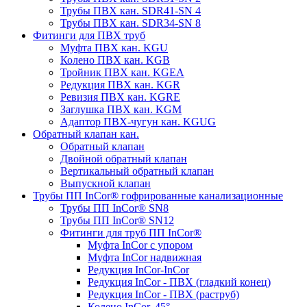
Трубы ПВХ кан. SDR41-SN 4
Трубы ПВХ кан. SDR34-SN 8
Фитинги для ПВХ труб
Муфта ПВХ кан. KGU
Колено ПВХ кан. KGB
Тройник ПВХ кан. KGEA
Редукция ПВХ кан. KGR
Ревизия ПВХ кан. KGRE
Заглушка ПВХ кан. KGM
Адаптор ПВХ-чугун кан. KGUG
Обратный клапан кан.
Обратный клапан
Двойной обратный клапан
Вертикальный обратный клапан
Выпускной клапан
Трубы ПП InCor® гофри­рованные канализационные
Трубы ПП InCor® SN8
Трубы ПП InCor® SN12
Фитинги для труб ПП InCor®
Муфта InCor с упором
Муфта InCor надвижная
Редукция InCor-InCor
Редукция InCor - ПВХ (гладкий конец)
Редукция InCor - ПВХ (раструб)
Колено InCor, 45°