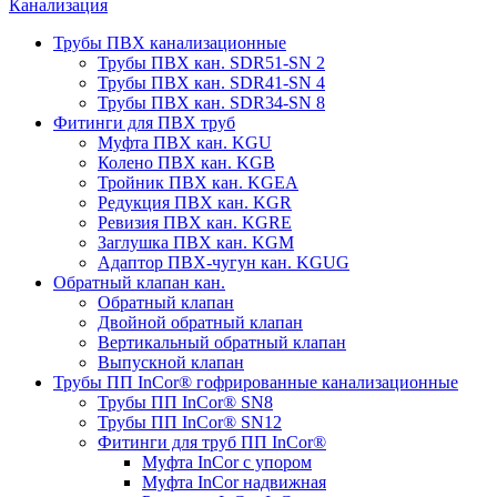
Канализация
Трубы ПВХ канализационные
Трубы ПВХ кан. SDR51-SN 2
Трубы ПВХ кан. SDR41-SN 4
Трубы ПВХ кан. SDR34-SN 8
Фитинги для ПВХ труб
Муфта ПВХ кан. KGU
Колено ПВХ кан. KGB
Тройник ПВХ кан. KGEA
Редукция ПВХ кан. KGR
Ревизия ПВХ кан. KGRE
Заглушка ПВХ кан. KGM
Адаптор ПВХ-чугун кан. KGUG
Обратный клапан кан.
Обратный клапан
Двойной обратный клапан
Вертикальный обратный клапан
Выпускной клапан
Трубы ПП InCor® гофри­рованные канализационные
Трубы ПП InCor® SN8
Трубы ПП InCor® SN12
Фитинги для труб ПП InCor®
Муфта InCor с упором
Муфта InCor надвижная