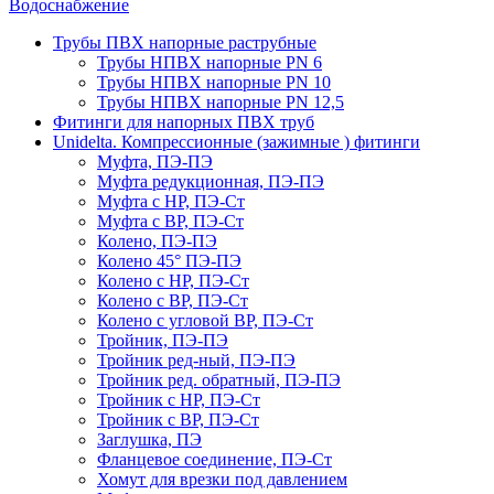
Водоснабжение
Трубы ПВХ напорные раструбные
Трубы НПВХ напорные PN 6
Трубы НПВХ напорные PN 10
Трубы НПВХ напорные PN 12,5
Фитинги для напорных ПВХ труб
Unidelta. Компрессионные (зажимные ) фитинги
Муфта, ПЭ-ПЭ
Муфта редукционная, ПЭ-ПЭ
Муфта с НР, ПЭ-Ст
Муфта с ВР, ПЭ-Ст
Колено, ПЭ-ПЭ
Колено 45° ПЭ-ПЭ
Колено с НР, ПЭ-Ст
Колено с ВР, ПЭ-Ст
Колено с угловой ВР, ПЭ-Ст
Тройник, ПЭ-ПЭ
Тройник ред-ный, ПЭ-ПЭ
Тройник ред. обратный, ПЭ-ПЭ
Тройник с НР, ПЭ-Ст
Тройник с ВР, ПЭ-Ст
Заглушка, ПЭ
Фланцевое соединение, ПЭ-Ст
Хомут для врезки под давлением