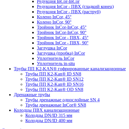
Редукция InCor-InCor
Редукция InCor - ПВХ (гладкий конец)
Редукция InCor - ПВХ (раструб)
Колено InCor, 45°
Колено InCor, 90°
Тройник InCor-InCor, 45°
Тройник InCor-InCor, 90°
Тройник InCor - ПВХ, 45°
Тройник InCor - ПВХ, 90°
Заглушка InCor
Заглушка (пробка) InCor
Уплотнитель InCor
Уплотнитель in-situ
Трубы ПП K2-KAN® гофри­рованные канализационные
Трубы ПП K2-Kan® ID SN8
Трубы ПП K2-Kan® ID SN12
Трубы ПП K2-Kan® ID SN16
Трубы ПП K2-Kan® OD SN8
Дренажные трубы
Трубы дренажные однослойные SN 4
Трубы дренажные InCor® SN8
Колодцы ПВХ канализационные
Колодцы DN/ID 315 мм
Колодцы DN/ID 400 мм