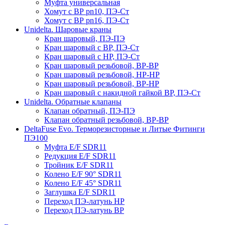
Муфта универсальная
Хомут с ВР pn10, ПЭ-Ст
Хомут с ВР pn16, ПЭ-Ст
Unidelta. Шаровые краны
Кран шаровый, ПЭ-ПЭ
Кран шаровый с ВР, ПЭ-Ст
Кран шаровый с НР, ПЭ-Ст
Кран шаровый резьбовой, ВР-ВР
Кран шаровый резьбовой, НР-НР
Кран шаровый резьбовой, ВР-НР
Кран шаровый с накидной гайкой ВР, ПЭ-Ст
Unidelta. Обратные клапаны
Клапан обратный, ПЭ-ПЭ
Клапан обратный резьбовой, ВР-ВР
DeltaFuse Evo. Терморезисторные и Литые Фитинги
ПЭ100
Муфта E/F SDR11
Редукция E/F SDR11
Тройник E/F SDR11
Колено E/F 90° SDR11
Колено E/F 45° SDR11
Заглушка E/F SDR11
Переход ПЭ-латунь НР
Переход ПЭ-латунь ВР