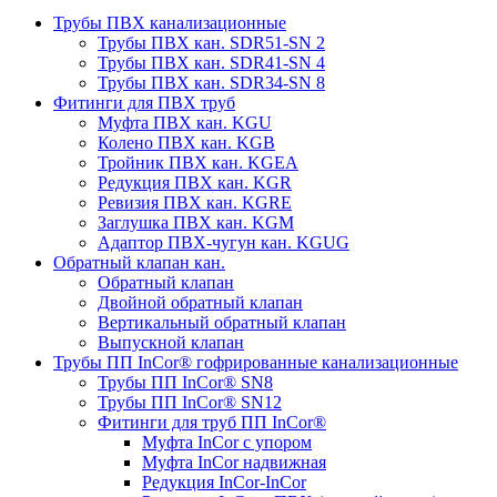
Трубы ПВХ канализационные
Трубы ПВХ кан. SDR51-SN 2
Трубы ПВХ кан. SDR41-SN 4
Трубы ПВХ кан. SDR34-SN 8
Фитинги для ПВХ труб
Муфта ПВХ кан. KGU
Колено ПВХ кан. KGB
Тройник ПВХ кан. KGEA
Редукция ПВХ кан. KGR
Ревизия ПВХ кан. KGRE
Заглушка ПВХ кан. KGM
Адаптор ПВХ-чугун кан. KGUG
Обратный клапан кан.
Обратный клапан
Двойной обратный клапан
Вертикальный обратный клапан
Выпускной клапан
Трубы ПП InCor® гофри­рованные канализационные
Трубы ПП InCor® SN8
Трубы ПП InCor® SN12
Фитинги для труб ПП InCor®
Муфта InCor с упором
Муфта InCor надвижная
Редукция InCor-InCor