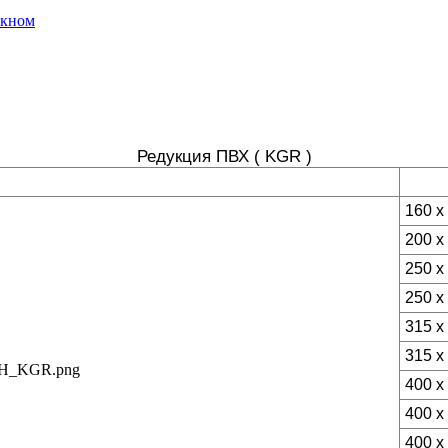
окном
Редукция ПВХ ( KGR )
160 x
200 x
250 x
250 x
315 x
315 x
400 x
400 x
400 x