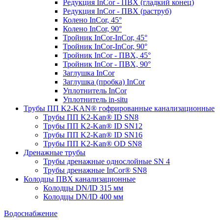
Редукция InCor - ПВХ (гладкий конец)
Редукция InCor - ПВХ (раструб)
Колено InCor, 45°
Колено InCor, 90°
Тройник InCor-InCor, 45°
Тройник InCor-InCor, 90°
Тройник InCor - ПВХ, 45°
Тройник InCor - ПВХ, 90°
Заглушка InCor
Заглушка (пробка) InCor
Уплотнитель InCor
Уплотнитель in-situ
Трубы ПП K2-KAN® гофри­рованные канализационные
Трубы ПП K2-Kan® ID SN8
Трубы ПП K2-Kan® ID SN12
Трубы ПП K2-Kan® ID SN16
Трубы ПП K2-Kan® OD SN8
Дренажные трубы
Трубы дренажные однослойные SN 4
Трубы дренажные InCor® SN8
Колодцы ПВХ канализационные
Колодцы DN/ID 315 мм
Колодцы DN/ID 400 мм
Водоснабжение