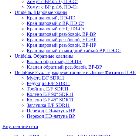
Хомут с ВР pn10, ПЭ-Ст
Хомут с ВР pn16, ПЭ-Ст
Unidelta. Шаровые краны
Кран шаровый, ПЭ-ПЭ
Кран шаровый с ВР, ПЭ-Ст
Кран шаровый с НР, ПЭ-Ст
Кран шаровый резьбовой, ВР-ВР
Кран шаровый резьбовой, НР-НР
Кран шаровый резьбовой, ВР-НР
Кран шаровый с накидной гайкой ВР, ПЭ-Ст
Unidelta. Обратные клапаны
Клапан обратный, ПЭ-ПЭ
Клапан обратный резьбовой, ВР-ВР
DeltaFuse Evo. Терморезисторные и Литые Фитинги ПЭ1
Муфта E/F SDR11
Редукция E/F SDR11
Тройник E/F SDR11
Колено E/F 90° SDR11
Колено E/F 45° SDR11
Заглушка E/F SDR11
Переход ПЭ-латунь НР
Переход ПЭ-латунь ВР
Внутренние сети