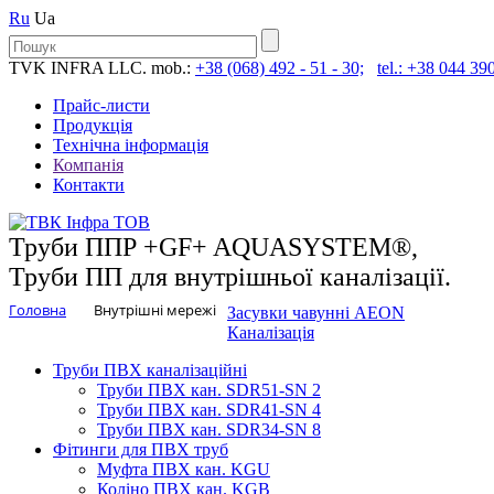
Ru
Ua
TVK INFRA LLC. mob.:
+38 (068) 492 - 51 - 30;
tel.: +38 044 390
Прайс-листи
Продукція
Технічна інформація
Компанія
Контакти
Труби ППР +GF+ AQUASYSTEM®,
Труби ПП для внутрішньої каналізації.
Головна
Внутрішні мережі
Засувки чавунні AEON
Каналізація
Труби ПВХ каналізаційні
Труби ПВХ кан. SDR51-SN 2
Труби ПВХ кан. SDR41-SN 4
Труби ПВХ кан. SDR34-SN 8
Фітинги для ПВХ труб
Муфта ПВХ кан. KGU
Коліно ПВХ кан. KGB