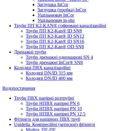
Заглушка InCor
Заглушка (пробка) InCor
Ущільнювач InCor
Ущільнювач in-situ
Труби ПП K2-KAN® гоф­ровані каналізаційні
Труби ПП K2-Kan® ID SN8
Труби ПП K2-Kan® ID SN12
Труби ПП K2-Kan® ID SN16
Труби ПП K2-Kan® OD SN8
Дренажні труби
Труби дренажні одношарові SN 4
Труби дренажні InCor® SN8
Колодязі ПВХ каналізаційні
Колодязі DN/ID 315 мм
Колодязі DN/ID 400 мм
Водопостачання
Труби ПВХ напірні розтрубні
Труби НПВХ напірні PN 6
Труби НПВХ напірні PN 10
Труби НПВХ напірні PN 12,5
Фітинги для напірних ПВХ труб
Unidelta. Компресійні (затискні) фітинги
Муфта, ПЕ-ПЕ