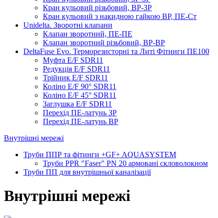
Кран кульовий різьбовий, ВР-ЗР
Кран кульовий з накидною гайкою ВР, ПЕ-Ст
Unidelta. Зворотні клапани
Клапан зворотний, ПЕ-ПЕ
Клапан зворотний різьбовий, ВР-ВР
DeltaFuse Evo. Терморезисторні та Литі Фітинги ПЕ100
Муфта E/F SDR11
Редукція E/F SDR11
Трійник E/F SDR11
Коліно E/F 90° SDR11
Коліно E/F 45° SDR11
Заглушка E/F SDR11
Перехід ПЕ-латунь ЗР
Перехід ПЕ-латунь ВР
Внутрішні мережі
Труби ППР та фітинги +GF+ AQUASYSTEM
Труби PPR "Faser" PN 20 армовані скловолокном
Труби ПП для внутрішньої каналізації
Внутрішні мережі