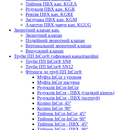
Трійник ПВХ кан. KGEA
Редукція ПВХ кан. KGR
Ревізія ПВХ кан. KGRE
Заглушка ПВХ кан. KGM
Адаптор ПВХ-чавун кан. KGUG
Зворотний клапан кан.
Зворотний клапан
Подвійний зворотний клапан
Вертикальний зворотний клапан
Випускний клапан
Труби ПП InCor® гофровані каналізаційні
Труби ПП InCor® SN8
Труби ПП InCor® SN12
Фітинги до труб ПП InCor®
Муфта InCor з упором
Муфта InCor насувна
Редукція InCor-InCor
Редукція InCor - ПВХ (гладкий кінець)
Редукція InCor - ПВХ (розтруб)
Коліно InCor, 45°
Коліно InCor, 90°
Трійник InCor-InCor, 45°
Трійник InCor-InCor, 90°
Трійник InCor - ПВХ, 45°
Трійник InCor - ПВХ, 90°