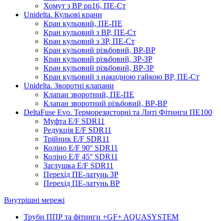
Хомут з ВР pn16, ПЕ-Ст
Unidelta. Кульові крани
Кран кульовий, ПЕ-ПЕ
Кран кульовий з ВР, ПЕ-Ст
Кран кульовий з ЗР, ПЕ-Ст
Кран кульовий різьбовий, ВР-ВР
Кран кульовий різьбовий, ЗР-ЗР
Кран кульовий різьбовий, ВР-ЗР
Кран кульовий з накидною гайкою ВР, ПЕ-Ст
Unidelta. Зворотні клапани
Клапан зворотний, ПЕ-ПЕ
Клапан зворотний різьбовий, ВР-ВР
DeltaFuse Evo. Терморезисторні та Литі Фітинги ПЕ100
Муфта E/F SDR11
Редукція E/F SDR11
Трійник E/F SDR11
Коліно E/F 90° SDR11
Коліно E/F 45° SDR11
Заглушка E/F SDR11
Перехід ПЕ-латунь ЗР
Перехід ПЕ-латунь ВР
Внутрішні мережі
Труби ППР та фітинги +GF+ AQUASYSTEM