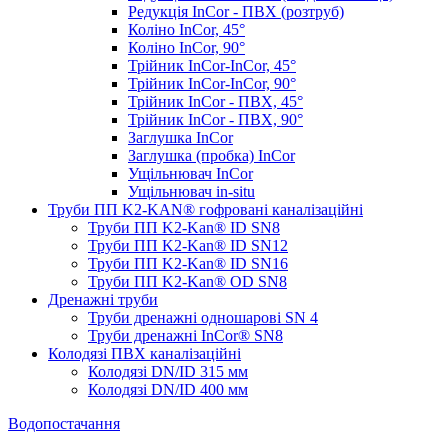
Редукція InCor - ПВХ (розтруб)
Коліно InCor, 45°
Коліно InCor, 90°
Трійник InCor-InCor, 45°
Трійник InCor-InCor, 90°
Трійник InCor - ПВХ, 45°
Трійник InCor - ПВХ, 90°
Заглушка InCor
Заглушка (пробка) InCor
Ущільнювач InCor
Ущільнювач in-situ
Труби ПП K2-KAN® гоф­ровані каналізаційні
Труби ПП K2-Kan® ID SN8
Труби ПП K2-Kan® ID SN12
Труби ПП K2-Kan® ID SN16
Труби ПП K2-Kan® OD SN8
Дренажні труби
Труби дренажні одношарові SN 4
Труби дренажні InCor® SN8
Колодязі ПВХ каналізаційні
Колодязі DN/ID 315 мм
Колодязі DN/ID 400 мм
Водопостачання