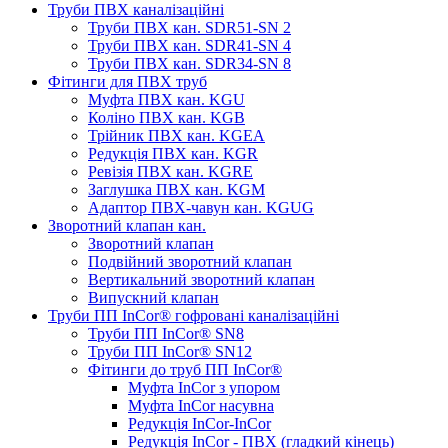
Труби ПВХ каналізаційні
Труби ПВХ кан. SDR51-SN 2
Труби ПВХ кан. SDR41-SN 4
Труби ПВХ кан. SDR34-SN 8
Фітинги для ПВХ труб
Муфта ПВХ кан. KGU
Коліно ПВХ кан. KGB
Трійник ПВХ кан. KGEA
Редукція ПВХ кан. KGR
Ревізія ПВХ кан. KGRE
Заглушка ПВХ кан. KGM
Адаптор ПВХ-чавун кан. KGUG
Зворотний клапан кан.
Зворотний клапан
Подвійний зворотний клапан
Вертикальний зворотний клапан
Випускний клапан
Труби ПП InCor® гофровані каналізаційні
Труби ПП InCor® SN8
Труби ПП InCor® SN12
Фітинги до труб ПП InCor®
Муфта InCor з упором
Муфта InCor насувна
Редукція InCor-InCor
Редукція InCor - ПВХ (гладкий кінець)