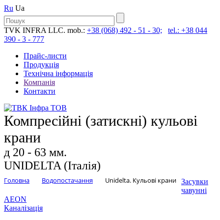
Ru
Ua
TVK INFRA LLC. mob.:
+38 (068) 492 - 51 - 30;
tel.: +38 044
390 - 3 - 777
Прайс-листи
Продукція
Технічна інформація
Компанія
Контакти
Компресійні (затискні) кульові
крани
д 20 - 63 мм.
UNIDELTA (Італія)
Головна
Водопостачання
Unidelta. Кульові крани
Засувки
чавунні
AEON
Каналізація