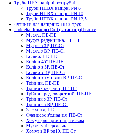
Труби ПВХ напірні розтрубні
Труби НПВХ напірні PN 6
Труби НПВХ напірні PN 10
Труби НПВХ напірні PN 12,5
Фітинги для напірних ПВХ труб
Unidelta. Компресійні (затискні) фітинги
Муфта, ПЕ-ПЕ
Муфта редукційна, ПЕ-ПЕ
Муфта з ЗР, ПЕ-Ст
Муфта з ВР, ПЕ-Ст
Коліно, ПЕ-ПЕ
Коліно 45° ПЕ-ПЕ
Коліно з ЗР, ПЕ-Ст
Коліно з ВР, ПЕ-Ст
Коліно з кутовою ВР, ПЕ-Ст
Трійник, ПЕ-ПЕ
Трійник ред-ний, ПЕ-ПЕ
Трійник ред. зворотний, ПЕ-ПЕ
Трійник з ЗР, ПЕ-Ст
Трійник з ВР, ПЕ-Ст
Заглушка, ПЕ
Фланцеве з'єднання, ПЕ-Ст
Хомут для врізки під тиском
Муфта універсальна
Хомут з ​​ВР pn10, ПЕ-Ст