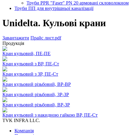
Труби PPR "Faser" PN 20 армовані скловолокном
Труби ПП для внутрішньої каналізації
Unidelta. Кульові крани
Завантажити
Прайс лист.pdf
Продукція
Кран кульовий, ПЕ-ПЕ
Кран кульовий з ВР, ПЕ-Ст
Кран кульовий з ЗР, ПЕ-Ст
Кран кульовий різьбовий, ВР-ВР
Кран кульовий різьбовий, ЗР-ЗР
Кран кульовий різьбовий, ВР-ЗР
Кран кульовий з накидною гайкою ВР, ПЕ-Ст
TVK INFRA LLC.
Компанія