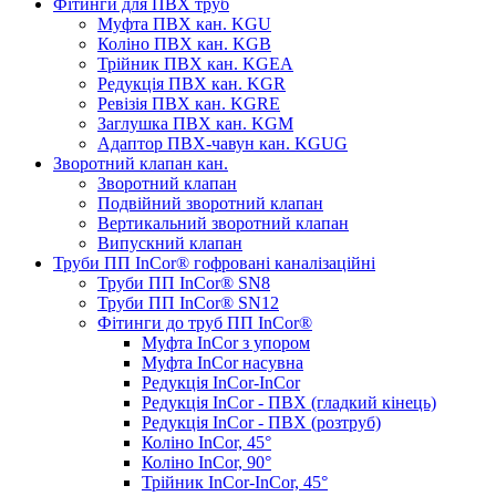
Фітинги для ПВХ труб
Муфта ПВХ кан. KGU
Коліно ПВХ кан. KGB
Трійник ПВХ кан. KGEA
Редукція ПВХ кан. KGR
Ревізія ПВХ кан. KGRE
Заглушка ПВХ кан. KGM
Адаптор ПВХ-чавун кан. KGUG
Зворотний клапан кан.
Зворотний клапан
Подвійний зворотний клапан
Вертикальний зворотний клапан
Випускний клапан
Труби ПП InCor® гофровані каналізаційні
Труби ПП InCor® SN8
Труби ПП InCor® SN12
Фітинги до труб ПП InCor®
Муфта InCor з упором
Муфта InCor насувна
Редукція InCor-InCor
Редукція InCor - ПВХ (гладкий кінець)
Редукція InCor - ПВХ (розтруб)
Коліно InCor, 45°
Коліно InCor, 90°
Трійник InCor-InCor, 45°