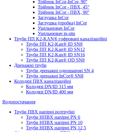
Трійник InCor-InCor, 90°
Трійник InCor - ПВХ, 45°
Трійник InCor - ПВХ, 90°
Заглушка InCor
Заглушка (пробка) InCor
Ущільнювач InCor
Ущільнювач in-situ
Труби ПП K2-KAN® гоф­ровані каналізаційні
Труби ПП K2-Kan® ID SN8
Труби ПП K2-Kan® ID SN12
Труби ПП K2-Kan® ID SN16
Труби ПП K2-Kan® OD SN8
Дренажні труби
Труби дренажні одношарові SN 4
Труби дренажні InCor® SN8
Колодязі ПВХ каналізаційні
Колодязі DN/ID 315 мм
Колодязі DN/ID 400 мм
Водопостачання
Труби ПВХ напірні розтрубні
Труби НПВХ напірні PN 6
Труби НПВХ напірні PN 10
Труби НПВХ напірні PN 12,5