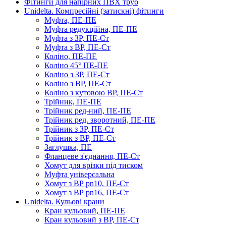
Фітинги для напірних ПВХ труб
Unidelta. Компресійні (затискні) фітинги
Муфта, ПЕ-ПЕ
Муфта редукційна, ПЕ-ПЕ
Муфта з ЗР, ПЕ-Ст
Муфта з ВР, ПЕ-Ст
Коліно, ПЕ-ПЕ
Коліно 45° ПЕ-ПЕ
Коліно з ЗР, ПЕ-Ст
Коліно з ВР, ПЕ-Ст
Коліно з кутовою ВР, ПЕ-Ст
Трійник, ПЕ-ПЕ
Трійник ред-ний, ПЕ-ПЕ
Трійник ред. зворотний, ПЕ-ПЕ
Трійник з ЗР, ПЕ-Ст
Трійник з ВР, ПЕ-Ст
Заглушка, ПЕ
Фланцеве з'єднання, ПЕ-Ст
Хомут для врізки під тиском
Муфта універсальна
Хомут з ​​ВР pn10, ПЕ-Ст
Хомут з ВР pn16, ПЕ-Ст
Unidelta. Кульові крани
Кран кульовий, ПЕ-ПЕ
Кран кульовий з ВР, ПЕ-Ст