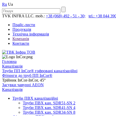
Ru
Ua
TVK INFRA LLC. mob.:
+38 (068) 492 - 51 - 30;
tel.: +38 044 390
Прайс-листи
Продукція
Технічна інформація
Компанія
Контакти
Головна
Каналізація
Труби ПП InCor® гофровані каналізаційні
Фітинги до труб ПП InCor®
Трійник InCor-InCor, 45°
Засувки чавунні AEON
Каналізація
Труби ПВХ каналізаційні
Труби ПВХ кан. SDR51-SN 2
Труби ПВХ кан. SDR41-SN 4
Труби ПВХ кан. SDR34-SN 8