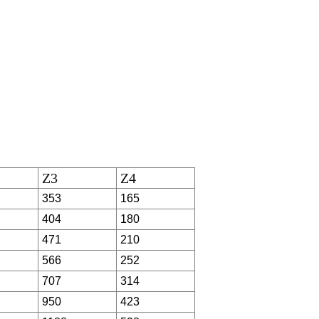
Z3
Z4
353
165
404
180
471
210
566
252
707
314
950
423