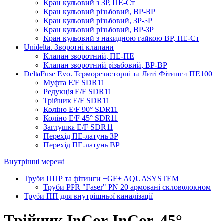
Кран кульовий з ЗР, ПЕ-Ст
Кран кульовий різьбовий, ВР-ВР
Кран кульовий різьбовий, ЗР-ЗР
Кран кульовий різьбовий, ВР-ЗР
Кран кульовий з накидною гайкою ВР, ПЕ-Ст
Unidelta. Зворотні клапани
Клапан зворотний, ПЕ-ПЕ
Клапан зворотний різьбовий, ВР-ВР
DeltaFuse Evo. Терморезисторні та Литі Фітинги ПЕ100
Муфта E/F SDR11
Редукція E/F SDR11
Трійник E/F SDR11
Коліно E/F 90° SDR11
Коліно E/F 45° SDR11
Заглушка E/F SDR11
Перехід ПЕ-латунь ЗР
Перехід ПЕ-латунь ВР
Внутрішні мережі
Труби ППР та фітинги +GF+ AQUASYSTEM
Труби PPR "Faser" PN 20 армовані скловолокном
Труби ПП для внутрішньої каналізації
Трійник InCor-InCor, 45°