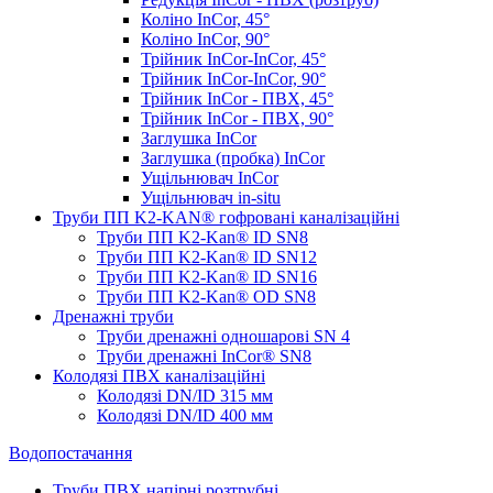
Коліно InCor, 45°
Коліно InCor, 90°
Трійник InCor-InCor, 45°
Трійник InCor-InCor, 90°
Трійник InCor - ПВХ, 45°
Трійник InCor - ПВХ, 90°
Заглушка InCor
Заглушка (пробка) InCor
Ущільнювач InCor
Ущільнювач in-situ
Труби ПП K2-KAN® гоф­ровані каналізаційні
Труби ПП K2-Kan® ID SN8
Труби ПП K2-Kan® ID SN12
Труби ПП K2-Kan® ID SN16
Труби ПП K2-Kan® OD SN8
Дренажні труби
Труби дренажні одношарові SN 4
Труби дренажні InCor® SN8
Колодязі ПВХ каналізаційні
Колодязі DN/ID 315 мм
Колодязі DN/ID 400 мм
Водопостачання
Труби ПВХ напірні розтрубні