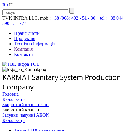
Ru
Ua
TVK INFRA LLC. mob.:
+38 (068) 492 - 51 - 30;
tel.: +38 044
390 - 3 - 777
Прайс-листи
Продукція
Технічна інформація
Компанія
Контакти
KARMAT Sanitary System Production
Company
Головна
Каналізація
Зворотний клапан кан.
Зворотний клапан
Засувки чавунні AEON
Каналізація
Труби ПВХ каналізаційні