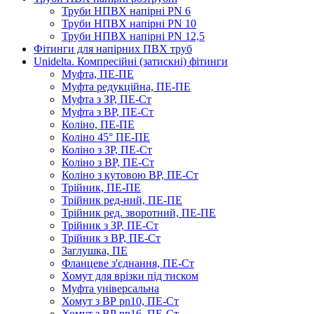
Труби НПВХ напірні PN 6
Труби НПВХ напірні PN 10
Труби НПВХ напірні PN 12,5
Фітинги для напірних ПВХ труб
Unidelta. Компресійні (затискні) фітинги
Муфта, ПЕ-ПЕ
Муфта редукційна, ПЕ-ПЕ
Муфта з ЗР, ПЕ-Ст
Муфта з ВР, ПЕ-Ст
Коліно, ПЕ-ПЕ
Коліно 45° ПЕ-ПЕ
Коліно з ЗР, ПЕ-Ст
Коліно з ВР, ПЕ-Ст
Коліно з кутовою ВР, ПЕ-Ст
Трійник, ПЕ-ПЕ
Трійник ред-ний, ПЕ-ПЕ
Трійник ред. зворотний, ПЕ-ПЕ
Трійник з ЗР, ПЕ-Ст
Трійник з ВР, ПЕ-Ст
Заглушка, ПЕ
Фланцеве з'єднання, ПЕ-Ст
Хомут для врізки під тиском
Муфта універсальна
Хомут з ​​ВР pn10, ПЕ-Ст
Хомут з ВР pn16, ПЕ-Ст