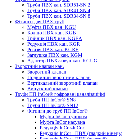
Труби ПВХ кан. SDR51-SN 2
Труби ПВХ кан. SDR41-SN 4
Труби ПВХ кан. SDR34-SN 8
Фітинги для ПВХ труб
Муфта ПВХ кан. KGU
Коліно ПВХ кан. KGB
Трійник ПВХ кан. KGEA
Редукція ПВХ кан. KGR
Ревізія ПВХ кан. KGRE
Заглушка ПВХ кан. KGM
Адаптор ПВХ-чавун кан. KGUG
Зворотний клапан кан.
Зворотний клапан
Подвійний зворотний клапан
Вертикальний зворотний клапан
Випускний клапан
Труби ПП InCor® гофровані каналізаційні
Труби ПП InCor® SN8
Труби ПП InCor® SN12
Фітинги до труб ПП InCor®
Муфта InCor з упором
Муфта InCor насувна
Редукція InCor-InCor
Редукція InCor - ПВХ (гладкий кінець)
Редукція InCor - ПВХ (розтруб)