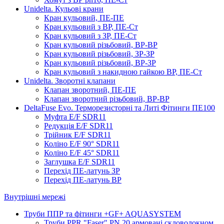
Unidelta. Кульові крани
Кран кульовий, ПЕ-ПЕ
Кран кульовий з ВР, ПЕ-Ст
Кран кульовий з ЗР, ПЕ-Ст
Кран кульовий різьбовий, ВР-ВР
Кран кульовий різьбовий, ЗР-ЗР
Кран кульовий різьбовий, ВР-ЗР
Кран кульовий з накидною гайкою ВР, ПЕ-Ст
Unidelta. Зворотні клапани
Клапан зворотний, ПЕ-ПЕ
Клапан зворотний різьбовий, ВР-ВР
DeltaFuse Evo. Терморезисторні та Литі Фітинги ПЕ100
Муфта E/F SDR11
Редукція E/F SDR11
Трійник E/F SDR11
Коліно E/F 90° SDR11
Коліно E/F 45° SDR11
Заглушка E/F SDR11
Перехід ПЕ-латунь ЗР
Перехід ПЕ-латунь ВР
Внутрішні мережі
Труби ППР та фітинги +GF+ AQUASYSTEM
Труби PPR "Faser" PN 20 армовані скловолокном