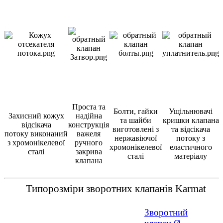
Проста та
Болти, гайки
Ущільнювачі
Захисний кожух
надійна
та шайби
кришки клапана
відсікача
конструкція
виготовлені з
та відсікача
потоку виконаний
важеля
нержавіючої
потоку з
з хромонікелевої
ручного
хромонікелевої
еластичного
сталі
закрива
сталі
матеріалу
клапана
Типорозміри зворотних клапанів Karmat
Зворотний