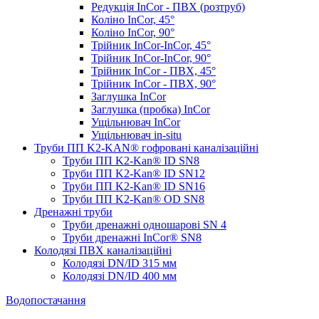
Редукція InCor - ПВХ (розтруб)
Коліно InCor, 45°
Коліно InCor, 90°
Трійник InCor-InCor, 45°
Трійник InCor-InCor, 90°
Трійник InCor - ПВХ, 45°
Трійник InCor - ПВХ, 90°
Заглушка InCor
Заглушка (пробка) InCor
Ущільнювач InCor
Ущільнювач in-situ
Труби ПП K2-KAN® гоф­ровані каналізаційні
Труби ПП K2-Kan® ID SN8
Труби ПП K2-Kan® ID SN12
Труби ПП K2-Kan® ID SN16
Труби ПП K2-Kan® OD SN8
Дренажні труби
Труби дренажні одношарові SN 4
Труби дренажні InCor® SN8
Колодязі ПВХ каналізаційні
Колодязі DN/ID 315 мм
Колодязі DN/ID 400 мм
Водопостачання