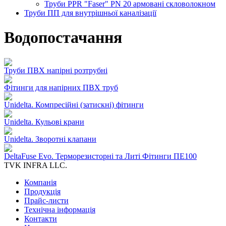
Труби PPR "Faser" PN 20 армовані скловолокном
Труби ПП для внутрішньої каналізації
Водопостачання
Труби ПВХ напірні розтрубні
Фітинги для напірних ПВХ труб
Unidelta. Компресійні (затискні) фітинги
Unidelta. Кульові крани
Unidelta. Зворотні клапани
DeltaFuse Evo. Терморезисторні та Литі Фітинги ПЕ100
TVK INFRA LLC.
Компанія
Продукція
Прайс-листи
Технічна інформація
Контакти