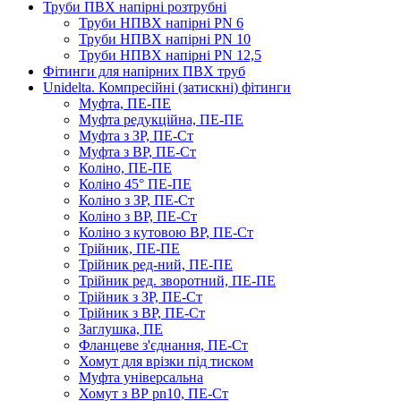
Труби ПВХ напірні розтрубні
Труби НПВХ напірні PN 6
Труби НПВХ напірні PN 10
Труби НПВХ напірні PN 12,5
Фітинги для напірних ПВХ труб
Unidelta. Компресійні (затискні) фітинги
Муфта, ПЕ-ПЕ
Муфта редукційна, ПЕ-ПЕ
Муфта з ЗР, ПЕ-Ст
Муфта з ВР, ПЕ-Ст
Коліно, ПЕ-ПЕ
Коліно 45° ПЕ-ПЕ
Коліно з ЗР, ПЕ-Ст
Коліно з ВР, ПЕ-Ст
Коліно з кутовою ВР, ПЕ-Ст
Трійник, ПЕ-ПЕ
Трійник ред-ний, ПЕ-ПЕ
Трійник ред. зворотний, ПЕ-ПЕ
Трійник з ЗР, ПЕ-Ст
Трійник з ВР, ПЕ-Ст
Заглушка, ПЕ
Фланцеве з'єднання, ПЕ-Ст
Хомут для врізки під тиском
Муфта універсальна
Хомут з ​​ВР pn10, ПЕ-Ст