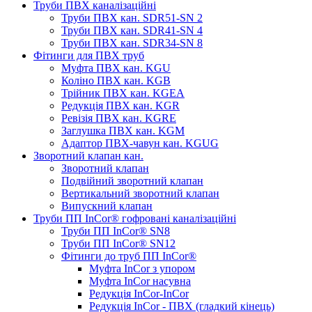
Труби ПВХ каналізаційні
Труби ПВХ кан. SDR51-SN 2
Труби ПВХ кан. SDR41-SN 4
Труби ПВХ кан. SDR34-SN 8
Фітинги для ПВХ труб
Муфта ПВХ кан. KGU
Коліно ПВХ кан. KGB
Трійник ПВХ кан. KGEA
Редукція ПВХ кан. KGR
Ревізія ПВХ кан. KGRE
Заглушка ПВХ кан. KGM
Адаптор ПВХ-чавун кан. KGUG
Зворотний клапан кан.
Зворотний клапан
Подвійний зворотний клапан
Вертикальний зворотний клапан
Випускний клапан
Труби ПП InCor® гофровані каналізаційні
Труби ПП InCor® SN8
Труби ПП InCor® SN12
Фітинги до труб ПП InCor®
Муфта InCor з упором
Муфта InCor насувна
Редукція InCor-InCor
Редукція InCor - ПВХ (гладкий кінець)