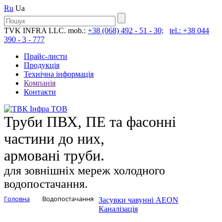
Ru
Ua
TVK INFRA LLC. mob.:
+38 (068) 492 - 51 - 30;
tel.: +38 044
390 - 3 - 777
Прайс-листи
Продукція
Технічна інформація
Компанія
Контакти
Труби ПВХ, ПЕ та фасонні
частини до них,
армовані труби.
для зовнішніх мереж холодного
водопостачання.
Головна
Водопостачання
Засувки чавунні AEON
Каналізація