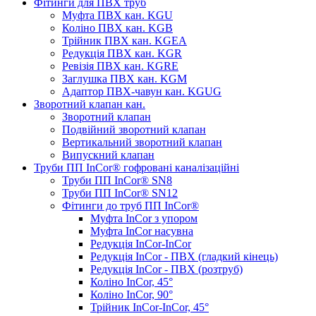
Фітинги для ПВХ труб
Муфта ПВХ кан. KGU
Коліно ПВХ кан. KGB
Трійник ПВХ кан. KGEA
Редукція ПВХ кан. KGR
Ревізія ПВХ кан. KGRE
Заглушка ПВХ кан. KGM
Адаптор ПВХ-чавун кан. KGUG
Зворотний клапан кан.
Зворотний клапан
Подвійний зворотний клапан
Вертикальний зворотний клапан
Випускний клапан
Труби ПП InCor® гофровані каналізаційні
Труби ПП InCor® SN8
Труби ПП InCor® SN12
Фітинги до труб ПП InCor®
Муфта InCor з упором
Муфта InCor насувна
Редукція InCor-InCor
Редукція InCor - ПВХ (гладкий кінець)
Редукція InCor - ПВХ (розтруб)
Коліно InCor, 45°
Коліно InCor, 90°
Трійник InCor-InCor, 45°