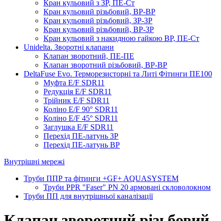
Кран кульовий з ЗР, ПЕ-Ст
Кран кульовий різьбовий, ВР-ВР
Кран кульовий різьбовий, ЗР-ЗР
Кран кульовий різьбовий, ВР-ЗР
Кран кульовий з накидною гайкою ВР, ПЕ-Ст
Unidelta. Зворотні клапани
Клапан зворотний, ПЕ-ПЕ
Клапан зворотний різьбовий, ВР-ВР
DeltaFuse Evo. Терморезисторні та Литі Фітинги ПЕ100
Муфта E/F SDR11
Редукція E/F SDR11
Трійник E/F SDR11
Коліно E/F 90° SDR11
Коліно E/F 45° SDR11
Заглушка E/F SDR11
Перехід ПЕ-латунь ЗР
Перехід ПЕ-латунь ВР
Внутрішні мережі
Труби ППР та фітинги +GF+ AQUASYSTEM
Труби PPR "Faser" PN 20 армовані скловолокном
Труби ПП для внутрішньої каналізації
Клапан зворотний різьбовий,