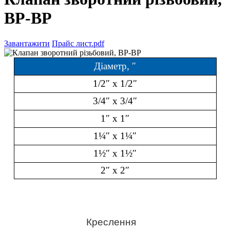
ВР-ВР
Завантажити
Прайс лист.pdf
Діаметр, ″
1/2″ x 1/2″
3/4″ x 3/4″
1″ x 1″
1¼″ x 1¼″
1½″ x 1½″
2″ x 2″
Креслення