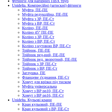
Фітинги для напірних ПВХ труб
Unidelta. Компресійні (затискні) фітинги
Муфта, ПЕ-ПЕ
Муфта редукційна, ПЕ-ПЕ
Муфта з ЗР, ПЕ-Ст
Муфта з ВР, ПЕ-Ст
Коліно, ПЕ-ПЕ
Коліно 45° ПЕ-ПЕ
Коліно з ЗР, ПЕ-Ст
Коліно з ВР, ПЕ-Ст
Коліно з кутовою ВР, ПЕ-Ст
Трійник, ПЕ-ПЕ
Трійник ред-ний, ПЕ-ПЕ
Трійник ред. зворотний, ПЕ-ПЕ
Трійник з ЗР, ПЕ-Ст
Трійник з ВР, ПЕ-Ст
Заглушка, ПЕ
Фланцеве з'єднання, ПЕ-Ст
Хомут для врізки під тиском
Муфта універсальна
Хомут з ​​ВР pn10, ПЕ-Ст
Хомут з ВР pn16, ПЕ-Ст
Unidelta. Кульові крани
Кран кульовий, ПЕ-ПЕ
Кран кульовий з ВР, ПЕ-Ст