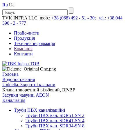
Ru
Ua
TVK INFRA LLC. mob.:
+38 (068) 492 - 51 - 30;
tel.: +38 044
390 - 3 - 777
Прайс-листи
Продукція
Технічна інформація
Компанія
Контакти
Головна
Водопостачання
Unidelta. Зворотні клапани
Клапан зворотний різьбовий, ВР-ВР
Засувки чавунні AEON
Каналізація
Труби ПВХ каналізаційні
Труби ПВХ кан. SDR51-SN 2
Труби ПВХ кан. SDR41-SN 4
Труби ПВХ кан. SDR34-SN 8