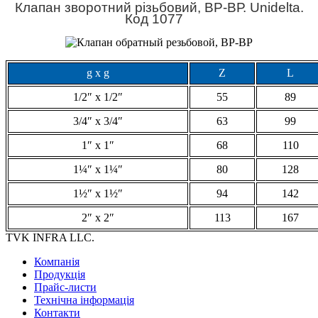
Клапан зворотний різьбовий, ВР-ВР. Unidelta.
Код 1077
g x g
Z
L
1/2″ x 1/2″
55
89
3/4″ x 3/4″
63
99
1″ x 1″
68
110
1¼″ x 1¼″
80
128
1½″ x 1½″
94
142
2″ x 2″
113
167
TVK INFRA LLC.
Компанія
Продукція
Прайс-листи
Технічна інформація
Контакти