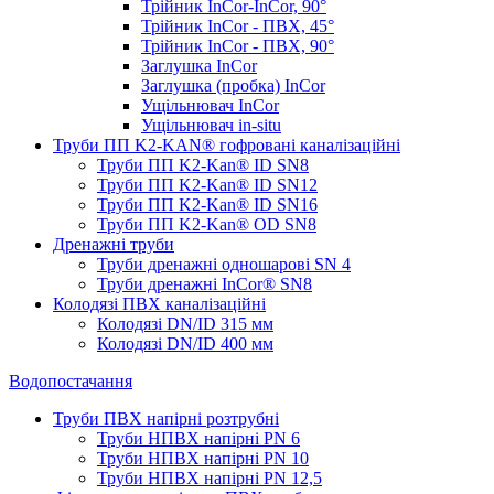
Трійник InCor-InCor, 90°
Трійник InCor - ПВХ, 45°
Трійник InCor - ПВХ, 90°
Заглушка InCor
Заглушка (пробка) InCor
Ущільнювач InCor
Ущільнювач in-situ
Труби ПП K2-KAN® гоф­ровані каналізаційні
Труби ПП K2-Kan® ID SN8
Труби ПП K2-Kan® ID SN12
Труби ПП K2-Kan® ID SN16
Труби ПП K2-Kan® OD SN8
Дренажні труби
Труби дренажні одношарові SN 4
Труби дренажні InCor® SN8
Колодязі ПВХ каналізаційні
Колодязі DN/ID 315 мм
Колодязі DN/ID 400 мм
Водопостачання
Труби ПВХ напірні розтрубні
Труби НПВХ напірні PN 6
Труби НПВХ напірні PN 10
Труби НПВХ напірні PN 12,5