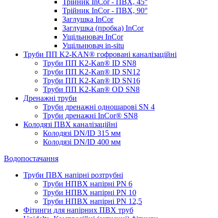
Трійник InCor - ПВХ, 45°
Трійник InCor - ПВХ, 90°
Заглушка InCor
Заглушка (пробка) InCor
Ущільнювач InCor
Ущільнювач in-situ
Труби ПП K2-KAN® гоф­ровані каналізаційні
Труби ПП K2-Kan® ID SN8
Труби ПП K2-Kan® ID SN12
Труби ПП K2-Kan® ID SN16
Труби ПП K2-Kan® OD SN8
Дренажні труби
Труби дренажні одношарові SN 4
Труби дренажні InCor® SN8
Колодязі ПВХ каналізаційні
Колодязі DN/ID 315 мм
Колодязі DN/ID 400 мм
Водопостачання
Труби ПВХ напірні розтрубні
Труби НПВХ напірні PN 6
Труби НПВХ напірні PN 10
Труби НПВХ напірні PN 12,5
Фітинги для напірних ПВХ труб