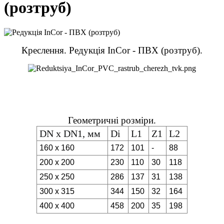
(розтруб)
Креслення. Редукція InCor - ПВХ (розтруб).
Геометричні розміри.
DN х DN1, мм
Di
L1
Z1
L2
160 x 160
172
101
-
88
200 x 200
230
110
30
118
250 x 250
286
137
31
138
300 x 315
344
150
32
164
400 x 400
458
200
35
198