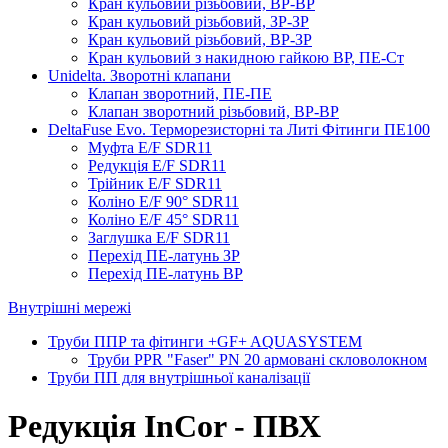
Кран кульовий різьбовий, ВР-ВР
Кран кульовий різьбовий, ЗР-ЗР
Кран кульовий різьбовий, ВР-ЗР
Кран кульовий з накидною гайкою ВР, ПЕ-Ст
Unidelta. Зворотні клапани
Клапан зворотний, ПЕ-ПЕ
Клапан зворотний різьбовий, ВР-ВР
DeltaFuse Evo. Терморезисторні та Литі Фітинги ПЕ100
Муфта E/F SDR11
Редукція E/F SDR11
Трійник E/F SDR11
Коліно E/F 90° SDR11
Коліно E/F 45° SDR11
Заглушка E/F SDR11
Перехід ПЕ-латунь ЗР
Перехід ПЕ-латунь ВР
Внутрішні мережі
Труби ППР та фітинги +GF+ AQUASYSTEM
Труби PPR "Faser" PN 20 армовані скловолокном
Труби ПП для внутрішньої каналізації
Редукція InCor - ПВХ