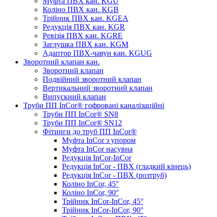
Муфта ПВХ кан. KGU
Коліно ПВХ кан. KGB
Трійник ПВХ кан. KGEA
Редукція ПВХ кан. KGR
Ревізія ПВХ кан. KGRE
Заглушка ПВХ кан. KGM
Адаптор ПВХ-чавун кан. KGUG
Зворотний клапан кан.
Зворотний клапан
Подвійний зворотний клапан
Вертикальний зворотний клапан
Випускний клапан
Труби ПП InCor® гофровані каналізаційні
Труби ПП InCor® SN8
Труби ПП InCor® SN12
Фітинги до труб ПП InCor®
Муфта InCor з упором
Муфта InCor насувна
Редукція InCor-InCor
Редукція InCor - ПВХ (гладкий кінець)
Редукція InCor - ПВХ (розтруб)
Коліно InCor, 45°
Коліно InCor, 90°
Трійник InCor-InCor, 45°
Трійник InCor-InCor, 90°