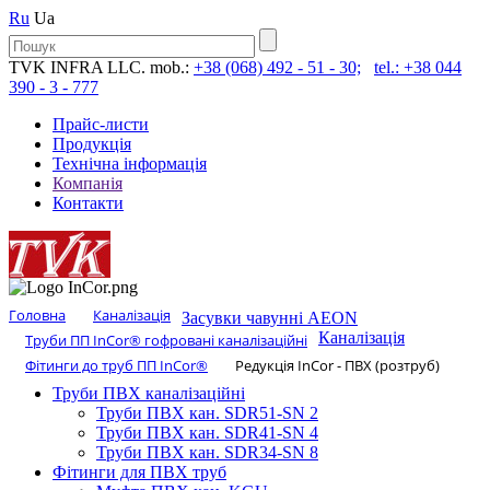
Ru
Ua
TVK INFRA LLC. mob.:
+38 (068) 492 - 51 - 30;
tel.: +38 044
390 - 3 - 777
Прайс-листи
Продукція
Технічна інформація
Компанія
Контакти
Головна
Каналізація
Засувки чавунні AEON
Каналізація
Труби ПП InCor® гофровані каналізаційні
Фітинги до труб ПП InCor®
Редукція InCor - ПВХ (розтруб)
Труби ПВХ каналізаційні
Труби ПВХ кан. SDR51-SN 2
Труби ПВХ кан. SDR41-SN 4
Труби ПВХ кан. SDR34-SN 8
Фітинги для ПВХ труб