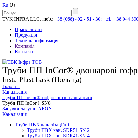
Ru
Ua
TVK INFRA LLC. mob.:
+38 (068) 492 - 51 - 30;
tel.: +38 044 390
Прайс-листи
Продукція
Технічна інформація
Компанія
Контакти
Труби ПП InCor® двошарові гофро
InstalPlast Łask (Польща)
Головна
Каналізація
Труби ПП InCor® гофровані каналізаційні
Труби ПП InCor® SN8
Засувки чавунні AEON
Каналізація
Труби ПВХ каналізаційні
Труби ПВХ кан. SDR51-SN 2
Труби ПВХ кан. SDR41-SN 4