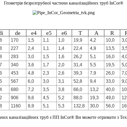
Геометрія безрозтрубної частини каналізаційних труб InCor®
di
de
e4
e5
e6
T
A
R
8
170
1,5
1,1
1,0
19,9
4,2
10,0
3,
8
227
2,4
1,1
1,4
22,4
4,9
13,5
3,
8
283
3,0
1,5
1,6
26,2
5,1
16,0
4,
7
340
3,6
1,7
2,0
31,4
5,5
19,5
5,
6
453
4,8
2,3
2,6
39,3
7,9
26,0
7,
5
567
6,0
3,0
3,1
52,8
9,4
33,0
9,
4
680
7,2
3,5
3,8
66,0
13,2
40,0
10
2
906
9,6
4,5
5,2
88,0
19,3
49,0
12
8
1160
8,9
5,1
5,3
132,8
30,0
56,0
16
них каналізаційних труб з ПП InCor® Ви можете отримати з Техн