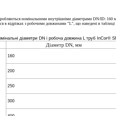
робляються номінальними внутрішніми діаметрами DN/ID: 160 м
ся в відрізках з робочими довжинами "L", що наведені в таблиці
мінальні діаметри DN і робоча довжина L труб InCor® 
Діаметр DN, мм
160
200
250
300
400