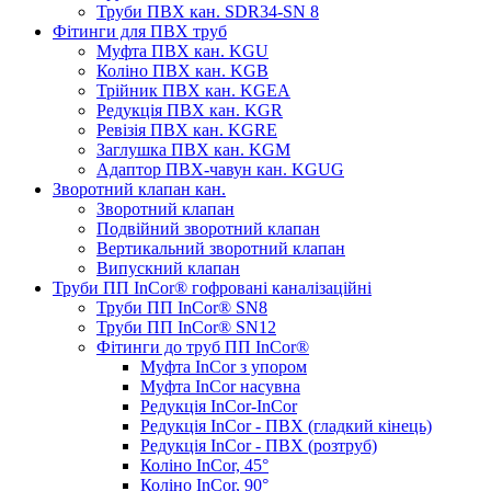
Труби ПВХ кан. SDR34-SN 8
Фітинги для ПВХ труб
Муфта ПВХ кан. KGU
Коліно ПВХ кан. KGB
Трійник ПВХ кан. KGEA
Редукція ПВХ кан. KGR
Ревізія ПВХ кан. KGRE
Заглушка ПВХ кан. KGM
Адаптор ПВХ-чавун кан. KGUG
Зворотний клапан кан.
Зворотний клапан
Подвійний зворотний клапан
Вертикальний зворотний клапан
Випускний клапан
Труби ПП InCor® гофровані каналізаційні
Труби ПП InCor® SN8
Труби ПП InCor® SN12
Фітинги до труб ПП InCor®
Муфта InCor з упором
Муфта InCor насувна
Редукція InCor-InCor
Редукція InCor - ПВХ (гладкий кінець)
Редукція InCor - ПВХ (розтруб)
Коліно InCor, 45°
Коліно InCor, 90°