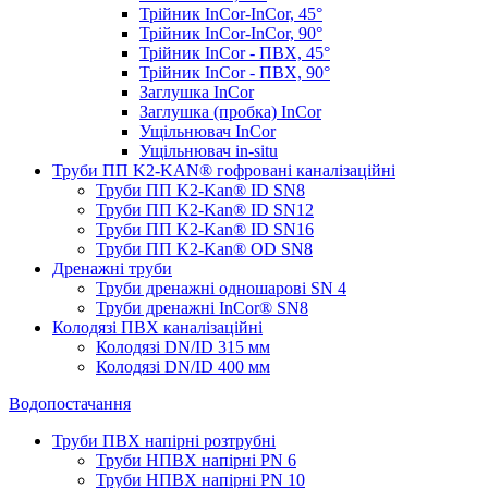
Трійник InCor-InCor, 45°
Трійник InCor-InCor, 90°
Трійник InCor - ПВХ, 45°
Трійник InCor - ПВХ, 90°
Заглушка InCor
Заглушка (пробка) InCor
Ущільнювач InCor
Ущільнювач in-situ
Труби ПП K2-KAN® гоф­ровані каналізаційні
Труби ПП K2-Kan® ID SN8
Труби ПП K2-Kan® ID SN12
Труби ПП K2-Kan® ID SN16
Труби ПП K2-Kan® OD SN8
Дренажні труби
Труби дренажні одношарові SN 4
Труби дренажні InCor® SN8
Колодязі ПВХ каналізаційні
Колодязі DN/ID 315 мм
Колодязі DN/ID 400 мм
Водопостачання
Труби ПВХ напірні розтрубні
Труби НПВХ напірні PN 6
Труби НПВХ напірні PN 10