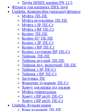
Труби НПВХ напірні PN 12,5
Фітинги для напірних ПВХ труб
Unidelta. Компресійні (затискні) фітинги
Муфта, ПЕ-ПЕ
Муфта редукційна, ПЕ-ПЕ
Муфта з ЗР, ПЕ-Ст
Муфта з ВР, ПЕ-Ст
Коліно, ПЕ-ПЕ
Коліно 45° ПЕ-ПЕ
Коліно з ЗР, ПЕ-Ст
Коліно з ВР, ПЕ-Ст
Коліно з кутовою ВР, ПЕ-Ст
Трійник, ПЕ-ПЕ
Трійник ред-ний, ПЕ-ПЕ
Трійник ред. зворотний, ПЕ-ПЕ
Трійник з ЗР, ПЕ-Ст
Трійник з ВР, ПЕ-Ст
Заглушка, ПЕ
Фланцеве з'єднання, ПЕ-Ст
Хомут для врізки під тиском
Муфта універсальна
Хомут з ​​ВР pn10, ПЕ-Ст
Хомут з ВР pn16, ПЕ-Ст
Unidelta. Кульові крани
Кран кульовий, ПЕ-ПЕ