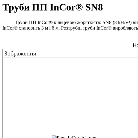
Труби ПП InCor® SN8
Труби ПП InCor® кільцевою жорсткістю SN8 (8 kH/м²) ви
InCor® становить 3 м і 6 м. Розтрубні труби InCor® виробляють
Но
Зображення