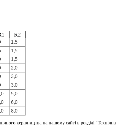
R1
R2
0
1,5
5
1,5
0
1,5
0
2,0
0
3,0
0
3,0
,0
5,0
,0
6,0
,0
8,0
ічного керівництва на нашому сайті в розділі "Технічна