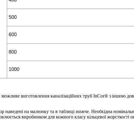
500
600
800
1000
м можливе виготовлення каналізаційних труб InCor® з іншою дов
р наведені на малюнку та в таблиці нижче. Необхідна номінальна
ановлюється виробником для кожного класу кільцевої жорсткості о