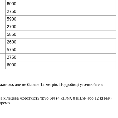
6000
2750
5900
2700
5850
2600
5750
2750
6000
жиною, але не більше 12 метрів. Подробиці уточнюйте в
 кільцева жорсткість труб SN (4 kH/м², 8 kH/м² або 12 kH/м²)
кремо.