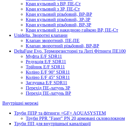
Кран кульовий з ВР, ПЕ-Ст
Кран кульовий з ЗР, ПЕ-Ст
Кран кульовий різьбовий, ВР-ВР
Кран кульовий різьбовий, ЗР-ЗР
Кран кульовий різьбовий, ВР-ЗР
Кран кульовий з накидною гайкою ВР, ПЕ-Ст
Unidelta. Зворотні клапани
Клапан зворотний, ПЕ-ПЕ
Клапан зворотний різьбовий, ВР-ВР
DeltaFuse Evo. Терморезисторні та Литі Фітинги ПЕ100
Муфта E/F SDR11
Редукція E/F SDR11
Трійник E/F SDR11
Коліно E/F 90° SDR11
Коліно E/F 45° SDR11
Заглушка E/F SDR11
Перехід ПЕ-латунь ЗР
Перехід ПЕ-латунь ВР
Внутрішні мережі
Труби ППР та фітинги +GF+ AQUASYSTEM
Труби PPR "Faser" PN 20 армовані скловолокном
Труби ПП для внутрішньої каналізації