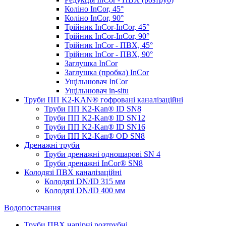
Коліно InCor, 45°
Коліно InCor, 90°
Трійник InCor-InCor, 45°
Трійник InCor-InCor, 90°
Трійник InCor - ПВХ, 45°
Трійник InCor - ПВХ, 90°
Заглушка InCor
Заглушка (пробка) InCor
Ущільнювач InCor
Ущільнювач in-situ
Труби ПП K2-KAN® гоф­ровані каналізаційні
Труби ПП K2-Kan® ID SN8
Труби ПП K2-Kan® ID SN12
Труби ПП K2-Kan® ID SN16
Труби ПП K2-Kan® OD SN8
Дренажні труби
Труби дренажні одношарові SN 4
Труби дренажні InCor® SN8
Колодязі ПВХ каналізаційні
Колодязі DN/ID 315 мм
Колодязі DN/ID 400 мм
Водопостачання
Труби ПВХ напірні розтрубні