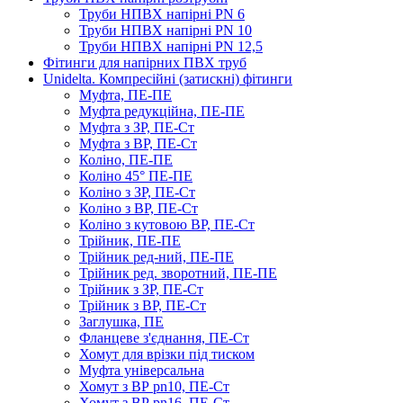
Труби НПВХ напірні PN 6
Труби НПВХ напірні PN 10
Труби НПВХ напірні PN 12,5
Фітинги для напірних ПВХ труб
Unidelta. Компресійні (затискні) фітинги
Муфта, ПЕ-ПЕ
Муфта редукційна, ПЕ-ПЕ
Муфта з ЗР, ПЕ-Ст
Муфта з ВР, ПЕ-Ст
Коліно, ПЕ-ПЕ
Коліно 45° ПЕ-ПЕ
Коліно з ЗР, ПЕ-Ст
Коліно з ВР, ПЕ-Ст
Коліно з кутовою ВР, ПЕ-Ст
Трійник, ПЕ-ПЕ
Трійник ред-ний, ПЕ-ПЕ
Трійник ред. зворотний, ПЕ-ПЕ
Трійник з ЗР, ПЕ-Ст
Трійник з ВР, ПЕ-Ст
Заглушка, ПЕ
Фланцеве з'єднання, ПЕ-Ст
Хомут для врізки під тиском
Муфта універсальна
Хомут з ​​ВР pn10, ПЕ-Ст
Хомут з ВР pn16, ПЕ-Ст