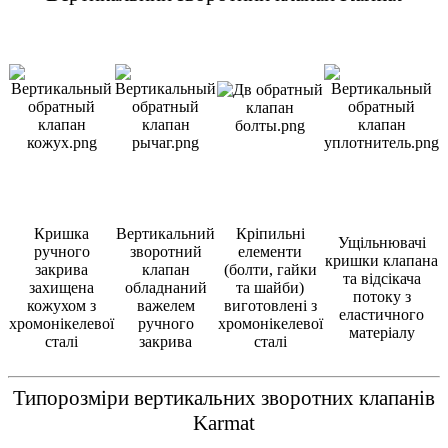
Кришка
Вертикальний
Кріпильні
Ущільнювачі
ручного
зворотний
елементи
кришки клапана
закрива
клапан
(болти, гайки
та відсікача
захищена
обладнаний
та шайби)
потоку з
кожухом з
важелем
виготовлені з
еластичного
хромонікелевої
ручного
хромонікелевої
матеріалу
сталі
закрива
сталі
Типорозміри вертикальних зворотних клапанів
Karmat