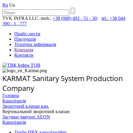
Ru
Ua
TVK INFRA LLC. mob.:
+38 (068) 492 - 51 - 30;
tel.: +38 044
390 - 3 - 777
Прайс-листи
Продукція
Технічна інформація
Компанія
Контакти
KARMAT Sanitary System Production
Company
Головна
Каналізація
Зворотний клапан кан.
Вертикальний зворотний клапан
Засувки чавунні AEON
Каналізація
Труби ПВХ каналізаційні