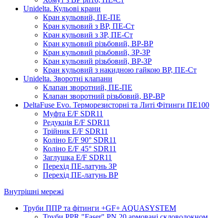
Unidelta. Кульові крани
Кран кульовий, ПЕ-ПЕ
Кран кульовий з ВР, ПЕ-Ст
Кран кульовий з ЗР, ПЕ-Ст
Кран кульовий різьбовий, ВР-ВР
Кран кульовий різьбовий, ЗР-ЗР
Кран кульовий різьбовий, ВР-ЗР
Кран кульовий з накидною гайкою ВР, ПЕ-Ст
Unidelta. Зворотні клапани
Клапан зворотний, ПЕ-ПЕ
Клапан зворотний різьбовий, ВР-ВР
DeltaFuse Evo. Терморезисторні та Литі Фітинги ПЕ100
Муфта E/F SDR11
Редукція E/F SDR11
Трійник E/F SDR11
Коліно E/F 90° SDR11
Коліно E/F 45° SDR11
Заглушка E/F SDR11
Перехід ПЕ-латунь ЗР
Перехід ПЕ-латунь ВР
Внутрішні мережі
Труби ППР та фітинги +GF+ AQUASYSTEM
Труби PPR "Faser" PN 20 армовані скловолокном