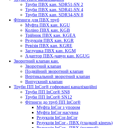
Труби ПВХ кан. SDR51-SN 2
Труби ПВХ кан. SDR41-SN 4
Труби ПВХ кан. SDR34-SN 8
Фітинги для ПВХ труб
Муфта ПВХ кан. KGU
Коліно ПВХ кан. KGB
Трійник ПВХ кан. KGEA
Редукція ПВХ кан. KGR
Ревізія ПВХ кан. KGRE
Заглушка ПВХ кан. KGM
Адаптор ПВХ-чавун кан. KGUG
Зворотний клапан кан.
Зворотний клапан
Подвійний зворотний клапан
Вертикальний зворотний клапан
Випускний клапан
Труби ПП InCor® гофровані каналізаційні
Труби ПП InCor® SN8
Труби ПП InCor® SN12
Фітинги до труб ПП InCor®
Муфта InCor з упором
Муфта InCor насувна
Редукція InCor-InCor
Редукція InCor - ПВХ (гладкий кінець)
Редукція InCor - ПВХ (розтруб)