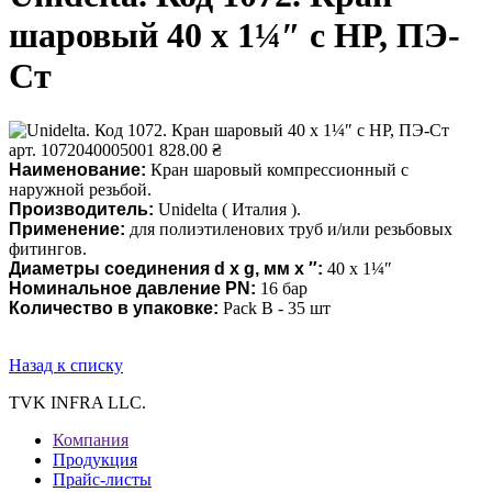
шаровый 40 х 1¼″ с НР, ПЭ-
Ст
арт. 1072040005001
828.00 ₴
Наименование:
Кран шаровый компрессионный с
наружной резьбой.
Производитель:
Unidelta ( Италия ).
Применение:
для полиэтиленових труб и/или резьбовых
фитингов.
Диаметры соединения d x g, мм x ″:
40 х 1¼″
Номинальное давление PN
:
16 бар
Количество в упаковке:
Pack B - 35 шт
Назад к списку
TVK INFRA LLC.
Компания
Продукция
Прайс-листы