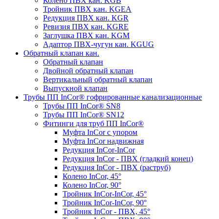
Колено ПВХ кан. KGB
Тройник ПВХ кан. KGEA
Редукция ПВХ кан. KGR
Ревизия ПВХ кан. KGRE
Заглушка ПВХ кан. KGM
Адаптор ПВХ-чугун кан. KGUG
Обратный клапан кан.
Обратный клапан
Двойной обратный клапан
Вертикальный обратный клапан
Выпускной клапан
Трубы ПП InCor® гофри­рованные канализационные
Трубы ПП InCor® SN8
Трубы ПП InCor® SN12
Фитинги для труб ПП InCor®
Муфта InCor с упором
Муфта InCor надвижная
Редукция InCor-InCor
Редукция InCor - ПВХ (гладкий конец)
Редукция InCor - ПВХ (раструб)
Колено InCor, 45°
Колено InCor, 90°
Тройник InCor-InCor, 45°
Тройник InCor-InCor, 90°
Тройник InCor - ПВХ, 45°