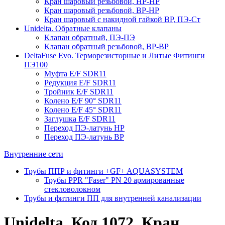
Кран шаровый резьбовой, НР-НР
Кран шаровый резьбовой, ВР-НР
Кран шаровый с накидной гайкой ВР, ПЭ-Ст
Unidelta. Обратные клапаны
Клапан обратный, ПЭ-ПЭ
Клапан обратный резьбовой, ВР-ВР
DeltaFuse Evo. Терморезисторные и Литые Фитинги
ПЭ100
Муфта E/F SDR11
Редукция E/F SDR11
Тройник E/F SDR11
Колено E/F 90° SDR11
Колено E/F 45° SDR11
Заглушка E/F SDR11
Переход ПЭ-латунь НР
Переход ПЭ-латунь ВР
Внутренние сети
Трубы ППР и фитинги +GF+ AQUASYSTEM
Трубы PPR "Faser" PN 20 армированные
стекловолокном
Трубы и фитинги ПП для внутренней канализации
Unidelta. Код 1072. Кран