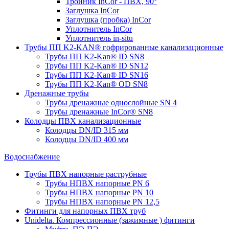
Тройник InCor - ПВХ, 90°
Заглушка InCor
Заглушка (пробка) InCor
Уплотнитель InCor
Уплотнитель in-situ
Трубы ПП K2-KAN® гофри­рованные канализационные
Трубы ПП K2-Kan® ID SN8
Трубы ПП K2-Kan® ID SN12
Трубы ПП K2-Kan® ID SN16
Трубы ПП K2-Kan® OD SN8
Дренажные трубы
Трубы дренажные однослойные SN 4
Трубы дренажные InCor® SN8
Колодцы ПВХ канализационные
Колодцы DN/ID 315 мм
Колодцы DN/ID 400 мм
Водоснабжение
Трубы ПВХ напорные раструбные
Трубы НПВХ напорные PN 6
Трубы НПВХ напорные PN 10
Трубы НПВХ напорные PN 12,5
Фитинги для напорных ПВХ труб
Unidelta. Компрессионные (зажимные ) фитинги