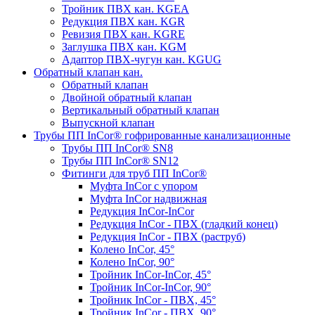
Тройник ПВХ кан. KGEA
Редукция ПВХ кан. KGR
Ревизия ПВХ кан. KGRE
Заглушка ПВХ кан. KGM
Адаптор ПВХ-чугун кан. KGUG
Обратный клапан кан.
Обратный клапан
Двойной обратный клапан
Вертикальный обратный клапан
Выпускной клапан
Трубы ПП InCor® гофри­рованные канализационные
Трубы ПП InCor® SN8
Трубы ПП InCor® SN12
Фитинги для труб ПП InCor®
Муфта InCor с упором
Муфта InCor надвижная
Редукция InCor-InCor
Редукция InCor - ПВХ (гладкий конец)
Редукция InCor - ПВХ (раструб)
Колено InCor, 45°
Колено InCor, 90°
Тройник InCor-InCor, 45°
Тройник InCor-InCor, 90°
Тройник InCor - ПВХ, 45°
Тройник InCor - ПВХ, 90°