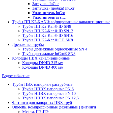
Заглушка InCor
Заглушка (пробка) InCor
Уплотнитель InCor
Уплотнитель in-situ
Трубы ПП K2-KAN® гофри­рованные канализационные
Трубы ПП K2-Kan® ID SN8
Трубы ПП K2-Kan® ID SN12
Трубы ПП K2-Kan® ID SN16
Трубы ПП K2-Kan® OD SN8
Дренажные трубы
Трубы дренажные однослойные SN 4
Трубы дренажные InCor® SN8
Колодцы ПВХ канализационные
Колодцы DN/ID 315 мм
Колодцы DN/ID 400 мм
Водоснабжение
Трубы ПВХ напорные раструбные
Трубы НПВХ напорные PN 6
Трубы НПВХ напорные PN 10
Трубы НПВХ напорные PN 12,5
Фитинги для напорных ПВХ труб
Unidelta. Компрессионные (зажимные ) фитинги
Муфта, ПЭ-ПЭ