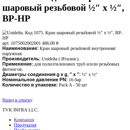
шаровый резьбовой ½″ х ½″,
ВР-НР
арт. 1075002002001
486.00 ₴
Наименование:
Кран шаровый резьбовой внутренняя/
наружная.
Производитель:
Unidelta ( Италия ).
Применение:
для полиэтиленових труб и/или резьбовых
фитингов.
Диаметры соединения g x g, ″ x ″:
½″ х ½″
Номинальное давление PN
:
16 бар
Количество в упаковке:
Pack A - 50 шт
Назад к списку
TVK INFRA LLC.
Компания
Продукция