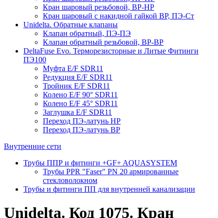
Кран шаровый резьбовой, ВР-НР
Кран шаровый с накидной гайкой ВР, ПЭ-Ст
Unidelta. Обратные клапаны
Клапан обратный, ПЭ-ПЭ
Клапан обратный резьбовой, ВР-ВР
DeltaFuse Evo. Терморезисторные и Литые Фитинги
ПЭ100
Муфта E/F SDR11
Редукция E/F SDR11
Тройник E/F SDR11
Колено E/F 90° SDR11
Колено E/F 45° SDR11
Заглушка E/F SDR11
Переход ПЭ-латунь НР
Переход ПЭ-латунь ВР
Внутренние сети
Трубы ППР и фитинги +GF+ AQUASYSTEM
Трубы PPR "Faser" PN 20 армированные
стекловолокном
Трубы и фитинги ПП для внутренней канализации
Unidelta. Код 1075. Кран