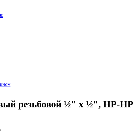
00
окном
овый резьбовой ½″ х ½″, НР-НР
я.