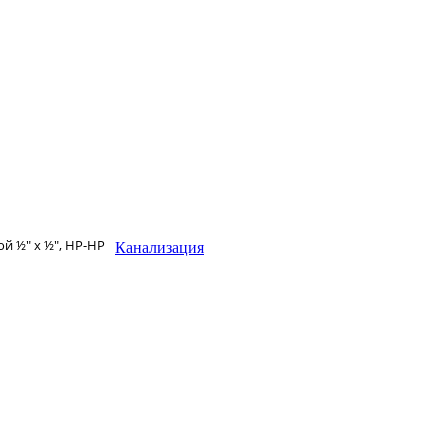
ой ½″ х ½″, НР-НР
Канализация