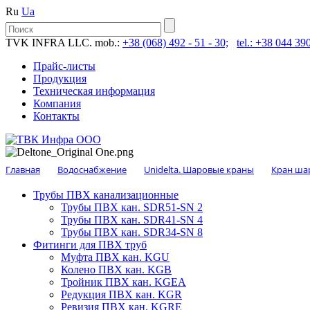
Ru
Ua
TVK INFRA LLC. mob.:
+38 (068) 492 - 51 - 30;
tel.: +38 044 390
Прайс-листы
Продукция
Техническая информация
Компания
Контакты
Главная
Водоснабжение
Unidelta. Шаровые краны
Кран ша
Трубы ПВХ канализационные
Трубы ПВХ кан. SDR51-SN 2
Трубы ПВХ кан. SDR41-SN 4
Трубы ПВХ кан. SDR34-SN 8
Фитинги для ПВХ труб
Муфта ПВХ кан. KGU
Колено ПВХ кан. KGB
Тройник ПВХ кан. KGEA
Редукция ПВХ кан. KGR
Ревизия ПВХ кан. KGRE