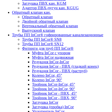
Заглушка ПВХ кан. KGM
Адаптор ПВХ-чугун кан. KGUG
Обратный клапан кан.
Обратный клапан
Двойной обратный клапан
Вертикальный обратный клапан
Выпускной клапан
Трубы ПП InCor® гофри­рованные канализационные
Трубы ПП InCor® SN8
Трубы ПП InCor® SN12
Фитинги для труб ПП InCor®
Муфта InCor с упором
Муфта InCor надвижная
Редукция InCor-InCor
Редукция InCor - ПВХ (гладкий конец)
Редукция InCor - ПВХ (раструб)
Колено InCor, 45°
Колено InCor, 90°
Тройник InCor-InCor, 45°
Тройник InCor-InCor, 90°
Тройник InCor - ПВХ, 45°
Тройник InCor - ПВХ, 90°
Заглушка InCor
Заглушка (пробка) InCor
Уплотнитель InCor