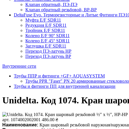
Клапан обратный, ПЭ-ПЭ
Клапан обратный резьбовой, ВР-ВР
DeltaFuse Evo. Терморезисторные и Литые Фитинги ПЭ1
Муфта E/F SDR11
Редукция E/F SDR11
Тройник E/F SDR11
Колено E/F 90° SDR11
Колено E/F 45° SDR11
Заглушка E/F SDR11
Переход ПЭ-латунь НР
Переход ПЭ-латунь ВР
Внутренние сети
Трубы ППР и фитинги +GF+ AQUASYSTEM
Трубы PPR "Faser" PN 20 армированные стекловол
Трубы и фитинги ПП для внутренней канализации
Unidelta. Код 1074. Кран шар
арт. 1074002002001
486.00 ₴
Наименование:
Кран шаровый резьбовой наружная/наружна