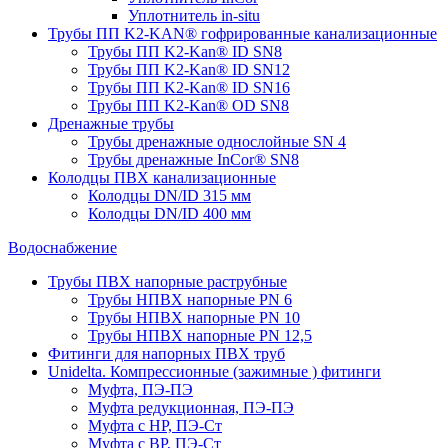
Уплотнитель in-situ
Трубы ПП K2-KAN® гофри­рованные канализационные
Трубы ПП K2-Kan® ID SN8
Трубы ПП K2-Kan® ID SN12
Трубы ПП K2-Kan® ID SN16
Трубы ПП K2-Kan® OD SN8
Дренажные трубы
Трубы дренажные однослойные SN 4
Трубы дренажные InCor® SN8
Колодцы ПВХ канализационные
Колодцы DN/ID 315 мм
Колодцы DN/ID 400 мм
Водоснабжение
Трубы ПВХ напорные раструбные
Трубы НПВХ напорные PN 6
Трубы НПВХ напорные PN 10
Трубы НПВХ напорные PN 12,5
Фитинги для напорных ПВХ труб
Unidelta. Компрессионные (зажимные ) фитинги
Муфта, ПЭ-ПЭ
Муфта редукционная, ПЭ-ПЭ
Муфта с НР, ПЭ-Ст
Муфта с ВР, ПЭ-Ст