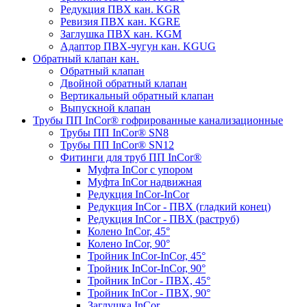
Редукция ПВХ кан. KGR
Ревизия ПВХ кан. KGRE
Заглушка ПВХ кан. KGM
Адаптор ПВХ-чугун кан. KGUG
Обратный клапан кан.
Обратный клапан
Двойной обратный клапан
Вертикальный обратный клапан
Выпускной клапан
Трубы ПП InCor® гофри­рованные канализационные
Трубы ПП InCor® SN8
Трубы ПП InCor® SN12
Фитинги для труб ПП InCor®
Муфта InCor с упором
Муфта InCor надвижная
Редукция InCor-InCor
Редукция InCor - ПВХ (гладкий конец)
Редукция InCor - ПВХ (раструб)
Колено InCor, 45°
Колено InCor, 90°
Тройник InCor-InCor, 45°
Тройник InCor-InCor, 90°
Тройник InCor - ПВХ, 45°
Тройник InCor - ПВХ, 90°
Заглушка InCor