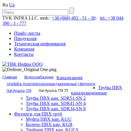
Ru
Ua
TVK INFRA LLC. mob.:
+38 (068) 492 - 51 - 30;
tel.: +38 044
390 - 3 - 777
Прайс-листы
Продукция
Техническая информация
Компания
Контакты
Главная
Водоснабжение
Канализация
Unidelta. Компрессионные (зажимные ) фитинги
Трубы ПВХ
Заглушка, ПЭ
Заглушка, ПЭ 75
канализационные
Трубы ПВХ кан. SDR51-SN 2
Трубы ПВХ кан. SDR41-SN 4
Трубы ПВХ кан. SDR34-SN 8
Фитинги для ПВХ труб
Муфта ПВХ кан. KGU
Колено ПВХ кан. KGB
Тройник ПВХ кан. KGEA