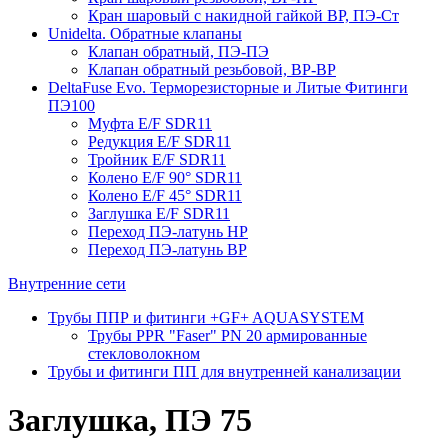
Кран шаровый с накидной гайкой ВР, ПЭ-Ст
Unidelta. Обратные клапаны
Клапан обратный, ПЭ-ПЭ
Клапан обратный резьбовой, ВР-ВР
DeltaFuse Evo. Терморезисторные и Литые Фитинги
ПЭ100
Муфта E/F SDR11
Редукция E/F SDR11
Тройник E/F SDR11
Колено E/F 90° SDR11
Колено E/F 45° SDR11
Заглушка E/F SDR11
Переход ПЭ-латунь НР
Переход ПЭ-латунь ВР
Внутренние сети
Трубы ППР и фитинги +GF+ AQUASYSTEM
Трубы PPR "Faser" PN 20 армированные
стекловолокном
Трубы и фитинги ПП для внутренней канализации
Заглушка, ПЭ 75