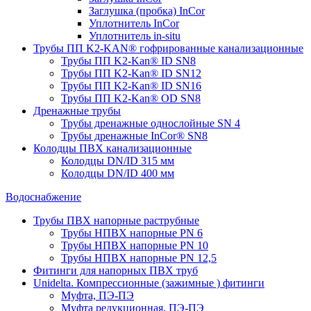
Заглушка (пробка) InCor
Уплотнитель InCor
Уплотнитель in-situ
Трубы ПП K2-KAN® гофри­рованные канализационные
Трубы ПП K2-Kan® ID SN8
Трубы ПП K2-Kan® ID SN12
Трубы ПП K2-Kan® ID SN16
Трубы ПП K2-Kan® OD SN8
Дренажные трубы
Трубы дренажные однослойные SN 4
Трубы дренажные InCor® SN8
Колодцы ПВХ канализационные
Колодцы DN/ID 315 мм
Колодцы DN/ID 400 мм
Водоснабжение
Трубы ПВХ напорные раструбные
Трубы НПВХ напорные PN 6
Трубы НПВХ напорные PN 10
Трубы НПВХ напорные PN 12,5
Фитинги для напорных ПВХ труб
Unidelta. Компрессионные (зажимные ) фитинги
Муфта, ПЭ-ПЭ
Муфта редукционная, ПЭ-ПЭ