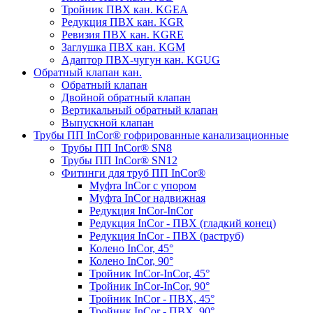
Тройник ПВХ кан. KGEA
Редукция ПВХ кан. KGR
Ревизия ПВХ кан. KGRE
Заглушка ПВХ кан. KGM
Адаптор ПВХ-чугун кан. KGUG
Обратный клапан кан.
Обратный клапан
Двойной обратный клапан
Вертикальный обратный клапан
Выпускной клапан
Трубы ПП InCor® гофри­рованные канализационные
Трубы ПП InCor® SN8
Трубы ПП InCor® SN12
Фитинги для труб ПП InCor®
Муфта InCor с упором
Муфта InCor надвижная
Редукция InCor-InCor
Редукция InCor - ПВХ (гладкий конец)
Редукция InCor - ПВХ (раструб)
Колено InCor, 45°
Колено InCor, 90°
Тройник InCor-InCor, 45°
Тройник InCor-InCor, 90°
Тройник InCor - ПВХ, 45°
Тройник InCor - ПВХ, 90°