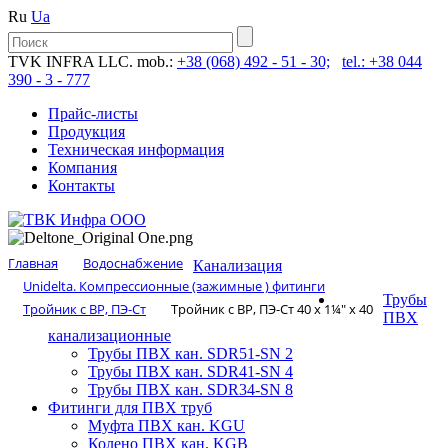
Ru
Ua
TVK INFRA LLC. mob.:
+38 (068) 492 - 51 - 30;
tel.: +38 044
390 - 3 - 777
Прайс-листы
Продукция
Техническая информация
Компания
Контакты
Главная
Водоснабжение
Канализация
Unidelta. Компрессионные (зажимные ) фитинги
Трубы
Тройник с ВР, ПЭ-Ст
Тройник с ВР, ПЭ-Ст 40 х 1¼″ х 40
ПВХ
канализационные
Трубы ПВХ кан. SDR51-SN 2
Трубы ПВХ кан. SDR41-SN 4
Трубы ПВХ кан. SDR34-SN 8
Фитинги для ПВХ труб
Муфта ПВХ кан. KGU
Колено ПВХ кан. KGB