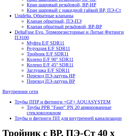
Кран шаровый резьбовой, ВР-НР
Кран шаровый с накидной гайкой ВР, ПЭ-Ст
Unidelta. Обратные клапаны
Клапан обратный, ПЭ-ПЭ
Клапан обратный резьбовой, ВР-ВР
DeltaFuse Evo. Терморезисторные и Литые Фитинги
ПЭ100
Муфта E/F SDR11
Редукция E/F SDR11
Тройник E/F SDR11
Колено E/F 90° SDR11
Колено E/F 45° SDR11
Заглушка E/F SDR11
Переход ПЭ-латунь НР
Переход ПЭ-латунь ВР
Внутренние сети
Трубы ППР и фитинги +GF+ AQUASYSTEM
Трубы PPR "Faser" PN 20 армированные
стекловолокном
Трубы и фитинги ПП для внутренней канализации
Тройник с ВР, ПЭ-Ст 40 х