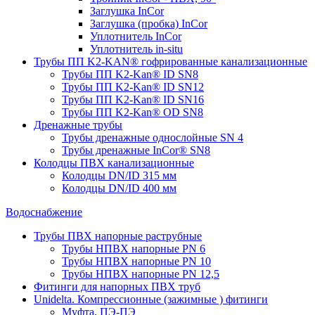
Заглушка InCor
Заглушка (пробка) InCor
Уплотнитель InCor
Уплотнитель in-situ
Трубы ПП K2-KAN® гофри­рованные канализационные
Трубы ПП K2-Kan® ID SN8
Трубы ПП K2-Kan® ID SN12
Трубы ПП K2-Kan® ID SN16
Трубы ПП K2-Kan® OD SN8
Дренажные трубы
Трубы дренажные однослойные SN 4
Трубы дренажные InCor® SN8
Колодцы ПВХ канализационные
Колодцы DN/ID 315 мм
Колодцы DN/ID 400 мм
Водоснабжение
Трубы ПВХ напорные раструбные
Трубы НПВХ напорные PN 6
Трубы НПВХ напорные PN 10
Трубы НПВХ напорные PN 12,5
Фитинги для напорных ПВХ труб
Unidelta. Компрессионные (зажимные ) фитинги
Муфта, ПЭ-ПЭ