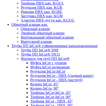
Тройник ПВХ кан. KGEA
Редукция ПВХ кан. KGR
Ревизия ПВХ кан. KGRE
Заглушка ПВХ кан. KGM
Адаптор ПВХ-чугун кан. KGUG
Обратный клапан кан.
Обратный клапан
Двойной обратный клапан
Вертикальный обратный клапан
Выпускной клапан
Трубы ПП InCor® гофри­рованные канализационные
Трубы ПП InCor® SN8
Трубы ПП InCor® SN12
Фитинги для труб ПП InCor®
Муфта InCor с упором
Муфта InCor надвижная
Редукция InCor-InCor
Редукция InCor - ПВХ (гладкий конец)
Редукция InCor - ПВХ (раструб)
Колено InCor, 45°
Колено InCor, 90°
Тройник InCor-InCor, 45°
Тройник InCor-InCor, 90°
Тройник InCor - ПВХ, 45°
Тройник InCor - ПВХ, 90°