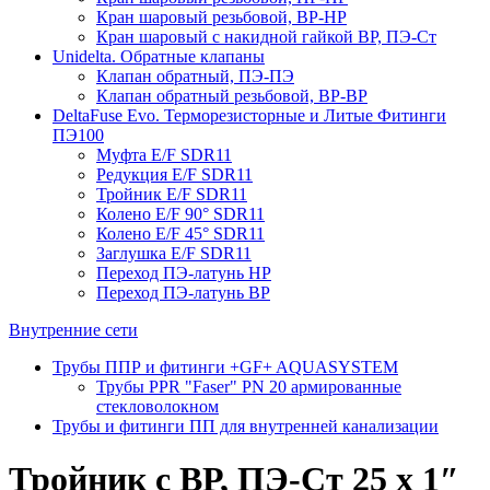
Кран шаровый резьбовой, ВР-НР
Кран шаровый с накидной гайкой ВР, ПЭ-Ст
Unidelta. Обратные клапаны
Клапан обратный, ПЭ-ПЭ
Клапан обратный резьбовой, ВР-ВР
DeltaFuse Evo. Терморезисторные и Литые Фитинги
ПЭ100
Муфта E/F SDR11
Редукция E/F SDR11
Тройник E/F SDR11
Колено E/F 90° SDR11
Колено E/F 45° SDR11
Заглушка E/F SDR11
Переход ПЭ-латунь НР
Переход ПЭ-латунь ВР
Внутренние сети
Трубы ППР и фитинги +GF+ AQUASYSTEM
Трубы PPR "Faser" PN 20 армированные
стекловолокном
Трубы и фитинги ПП для внутренней канализации
Тройник с ВР, ПЭ-Ст 25 х 1″