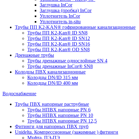
Заглушка InCor
Заглушка (пробка) InCor
Уплотнитель InCor
Уплотнитель in-situ
Трубы ПП K2-KAN® гофри­рованные канализационные
Трубы ПП K2-Kan® ID SN8
Трубы ПП K2-Kan® ID SN12
Трубы ПП K2-Kan® ID SN16
Трубы ПП K2-Kan® OD SN8
Дренажные трубы
Трубы дренажные однослойные SN 4
Трубы дренажные InCor® SN8
Колодцы ПВХ канализационные
Колодцы DN/ID 315 мм
Колодцы DN/ID 400 мм
Водоснабжение
Трубы ПВХ напорные раструбные
Трубы НПВХ напорные PN 6
Трубы НПВХ напорные PN 10
Трубы НПВХ напорные PN 12,5
Фитинги для напорных ПВХ труб
Unidelta. Компрессионные (зажимные ) фитинги
Муфта, ПЭ-ПЭ