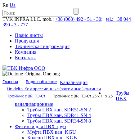
Ru
Ua
TVK INFRA LLC. mob.:
+38 (068) 492 - 51 - 30;
tel.: +38 044
390 - 3 - 777
Прайс-листы
Продукция
Техническая информация
Компания
Контакты
Главная
Водоснабжение
Канализация
Unidelta. Компрессионные (зажимные ) фитинги
Трубы
Тройник с ВР, ПЭ-Ст
Тройник с ВР, ПЭ-Ст 25 х 1″ х 25
ПВХ
канализационные
Трубы ПВХ кан. SDR51-SN 2
Трубы ПВХ кан. SDR41-SN 4
Трубы ПВХ кан. SDR34-SN 8
Фитинги для ПВХ труб
Муфта ПВХ кан. KGU
Колено ПВХ кан. KGB