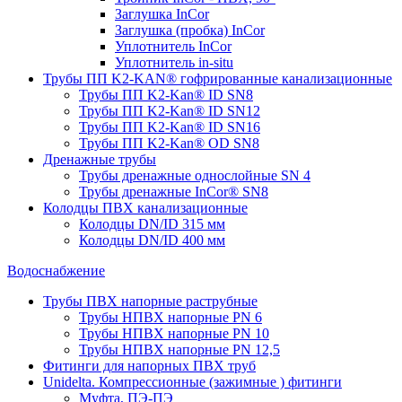
Заглушка InCor
Заглушка (пробка) InCor
Уплотнитель InCor
Уплотнитель in-situ
Трубы ПП K2-KAN® гофри­рованные канализационные
Трубы ПП K2-Kan® ID SN8
Трубы ПП K2-Kan® ID SN12
Трубы ПП K2-Kan® ID SN16
Трубы ПП K2-Kan® OD SN8
Дренажные трубы
Трубы дренажные однослойные SN 4
Трубы дренажные InCor® SN8
Колодцы ПВХ канализационные
Колодцы DN/ID 315 мм
Колодцы DN/ID 400 мм
Водоснабжение
Трубы ПВХ напорные раструбные
Трубы НПВХ напорные PN 6
Трубы НПВХ напорные PN 10
Трубы НПВХ напорные PN 12,5
Фитинги для напорных ПВХ труб
Unidelta. Компрессионные (зажимные ) фитинги
Муфта, ПЭ-ПЭ