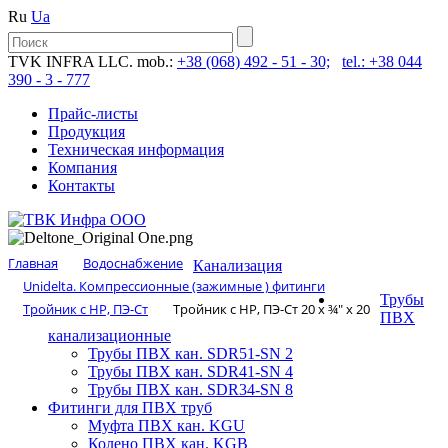
Ru
Ua
TVK INFRA LLC. mob.:
+38 (068) 492 - 51 - 30;
tel.: +38 044
390 - 3 - 777
Прайс-листы
Продукция
Техническая информация
Компания
Контакты
Главная
Водоснабжение
Канализация
Unidelta. Компрессионные (зажимные ) фитинги
Трубы
Тройник с НР, ПЭ-Ст
Тройник с НР, ПЭ-Ст 20 х ¾″ х 20
ПВХ
канализационные
Трубы ПВХ кан. SDR51-SN 2
Трубы ПВХ кан. SDR41-SN 4
Трубы ПВХ кан. SDR34-SN 8
Фитинги для ПВХ труб
Муфта ПВХ кан. KGU
Колено ПВХ кан. KGB