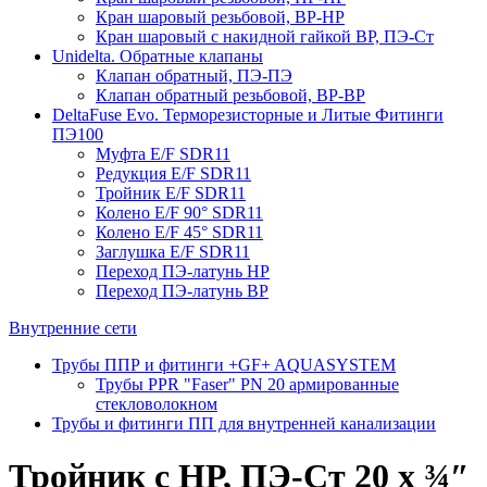
Кран шаровый резьбовой, ВР-НР
Кран шаровый с накидной гайкой ВР, ПЭ-Ст
Unidelta. Обратные клапаны
Клапан обратный, ПЭ-ПЭ
Клапан обратный резьбовой, ВР-ВР
DeltaFuse Evo. Терморезисторные и Литые Фитинги
ПЭ100
Муфта E/F SDR11
Редукция E/F SDR11
Тройник E/F SDR11
Колено E/F 90° SDR11
Колено E/F 45° SDR11
Заглушка E/F SDR11
Переход ПЭ-латунь НР
Переход ПЭ-латунь ВР
Внутренние сети
Трубы ППР и фитинги +GF+ AQUASYSTEM
Трубы PPR "Faser" PN 20 армированные
стекловолокном
Трубы и фитинги ПП для внутренней канализации
Тройник с НР, ПЭ-Ст 20 х ¾″