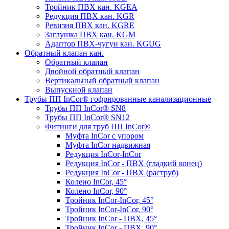
Тройник ПВХ кан. KGEA
Редукция ПВХ кан. KGR
Ревизия ПВХ кан. KGRE
Заглушка ПВХ кан. KGM
Адаптор ПВХ-чугун кан. KGUG
Обратный клапан кан.
Обратный клапан
Двойной обратный клапан
Вертикальный обратный клапан
Выпускной клапан
Трубы ПП InCor® гофри­рованные канализационные
Трубы ПП InCor® SN8
Трубы ПП InCor® SN12
Фитинги для труб ПП InCor®
Муфта InCor с упором
Муфта InCor надвижная
Редукция InCor-InCor
Редукция InCor - ПВХ (гладкий конец)
Редукция InCor - ПВХ (раструб)
Колено InCor, 45°
Колено InCor, 90°
Тройник InCor-InCor, 45°
Тройник InCor-InCor, 90°
Тройник InCor - ПВХ, 45°
Тройник InCor - ПВХ, 90°