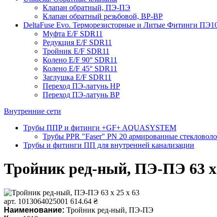
Клапан обратный, ПЭ-ПЭ
Клапан обратный резьбовой, ВР-ВР
DeltaFuse Evo. Терморезисторные и Литые Фитинги ПЭ1
Муфта E/F SDR11
Редукция E/F SDR11
Тройник E/F SDR11
Колено E/F 90° SDR11
Колено E/F 45° SDR11
Заглушка E/F SDR11
Переход ПЭ-латунь НР
Переход ПЭ-латунь ВР
Внутренние сети
Трубы ППР и фитинги +GF+ AQUASYSTEM
Трубы PPR "Faser" PN 20 армированные стекловол
Трубы и фитинги ПП для внутренней канализации
Тройник ред-ный, ПЭ-ПЭ 63 х 
арт. 1013064025001
614.64 ₴
Наименование:
Тройник ред-ный, ПЭ-ПЭ