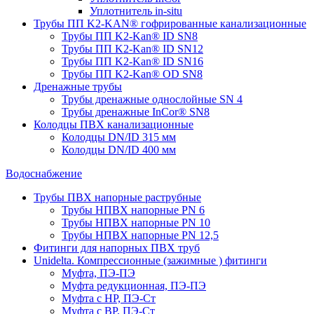
Уплотнитель in-situ
Трубы ПП K2-KAN® гофри­рованные канализационные
Трубы ПП K2-Kan® ID SN8
Трубы ПП K2-Kan® ID SN12
Трубы ПП K2-Kan® ID SN16
Трубы ПП K2-Kan® OD SN8
Дренажные трубы
Трубы дренажные однослойные SN 4
Трубы дренажные InCor® SN8
Колодцы ПВХ канализационные
Колодцы DN/ID 315 мм
Колодцы DN/ID 400 мм
Водоснабжение
Трубы ПВХ напорные раструбные
Трубы НПВХ напорные PN 6
Трубы НПВХ напорные PN 10
Трубы НПВХ напорные PN 12,5
Фитинги для напорных ПВХ труб
Unidelta. Компрессионные (зажимные ) фитинги
Муфта, ПЭ-ПЭ
Муфта редукционная, ПЭ-ПЭ
Муфта с НР, ПЭ-Ст
Муфта с ВР, ПЭ-Ст