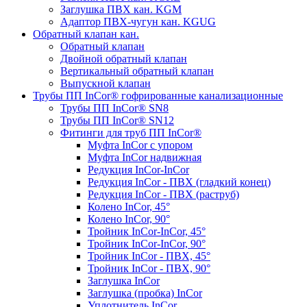
Заглушка ПВХ кан. KGM
Адаптор ПВХ-чугун кан. KGUG
Обратный клапан кан.
Обратный клапан
Двойной обратный клапан
Вертикальный обратный клапан
Выпускной клапан
Трубы ПП InCor® гофри­рованные канализационные
Трубы ПП InCor® SN8
Трубы ПП InCor® SN12
Фитинги для труб ПП InCor®
Муфта InCor с упором
Муфта InCor надвижная
Редукция InCor-InCor
Редукция InCor - ПВХ (гладкий конец)
Редукция InCor - ПВХ (раструб)
Колено InCor, 45°
Колено InCor, 90°
Тройник InCor-InCor, 45°
Тройник InCor-InCor, 90°
Тройник InCor - ПВХ, 45°
Тройник InCor - ПВХ, 90°
Заглушка InCor
Заглушка (пробка) InCor
Уплотнитель InCor