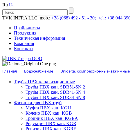
Ru
Ua
TVK INFRA LLC. mob.:
+38 (068) 492 - 51 - 30;
tel.: +38 044 390
Прайс-листы
Продукция
Техническая информация
Компания
Контакты
Главная
Водоснабжение
Unidelta. Компрессионные (зажимные
Трубы ПВХ канализационные
Трубы ПВХ кан. SDR51-SN 2
Трубы ПВХ кан. SDR41-SN 4
Трубы ПВХ кан. SDR34-SN 8
Фитинги для ПВХ труб
Муфта ПВХ кан. KGU
Колено ПВХ кан. KGB
Тройник ПВХ кан. KGEA
Редукция ПВХ кан. KGR
Ревизия ПВХ кан. KGRE