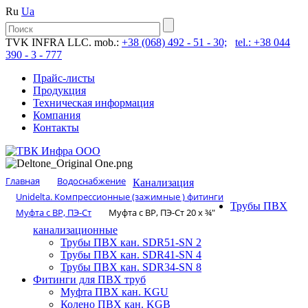
Ru
Ua
TVK INFRA LLC. mob.:
+38 (068) 492 - 51 - 30;
tel.: +38 044
390 - 3 - 777
Прайс-листы
Продукция
Техническая информация
Компания
Контакты
Главная
Водоснабжение
Канализация
Unidelta. Компрессионные (зажимные ) фитинги
Трубы ПВХ
Муфта с ВР, ПЭ-Ст
Муфта с ВР, ПЭ-Ст 20 х ¾″
канализационные
Трубы ПВХ кан. SDR51-SN 2
Трубы ПВХ кан. SDR41-SN 4
Трубы ПВХ кан. SDR34-SN 8
Фитинги для ПВХ труб
Муфта ПВХ кан. KGU
Колено ПВХ кан. KGB