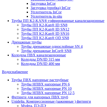
Заглушка InCor
Заглушка (пробка) InCor
Уплотнитель InCor
Уплотнитель in-situ
Трубы ПП K2-KAN® гофри­рованные канализационные
Трубы ПП K2-Kan® ID SN8
Трубы ПП K2-Kan® ID SN12
Трубы ПП K2-Kan® ID SN16
Трубы ПП K2-Kan® OD SN8
Дренажные трубы
Трубы дренажные однослойные SN 4
Трубы дренажные InCor® SN8
Колодцы ПВХ канализационные
Колодцы DN/ID 315 мм
Колодцы DN/ID 400 мм
Водоснабжение
Трубы ПВХ напорные раструбные
Трубы НПВХ напорные PN 6
Трубы НПВХ напорные PN 10
Трубы НПВХ напорные PN 12,5
Фитинги для напорных ПВХ труб
Unidelta. Компрессионные (зажимные ) фитинги
Муфта, ПЭ-ПЭ