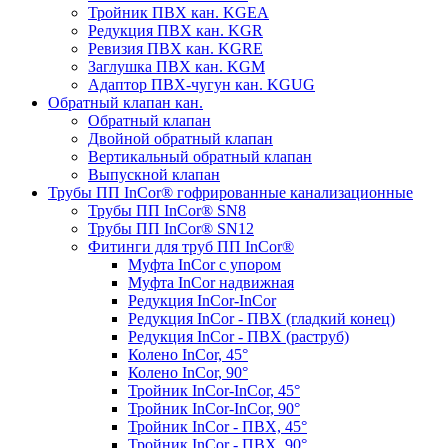
Тройник ПВХ кан. KGEA
Редукция ПВХ кан. KGR
Ревизия ПВХ кан. KGRE
Заглушка ПВХ кан. KGM
Адаптор ПВХ-чугун кан. KGUG
Обратный клапан кан.
Обратный клапан
Двойной обратный клапан
Вертикальный обратный клапан
Выпускной клапан
Трубы ПП InCor® гофри­рованные канализационные
Трубы ПП InCor® SN8
Трубы ПП InCor® SN12
Фитинги для труб ПП InCor®
Муфта InCor с упором
Муфта InCor надвижная
Редукция InCor-InCor
Редукция InCor - ПВХ (гладкий конец)
Редукция InCor - ПВХ (раструб)
Колено InCor, 45°
Колено InCor, 90°
Тройник InCor-InCor, 45°
Тройник InCor-InCor, 90°
Тройник InCor - ПВХ, 45°
Тройник InCor - ПВХ, 90°