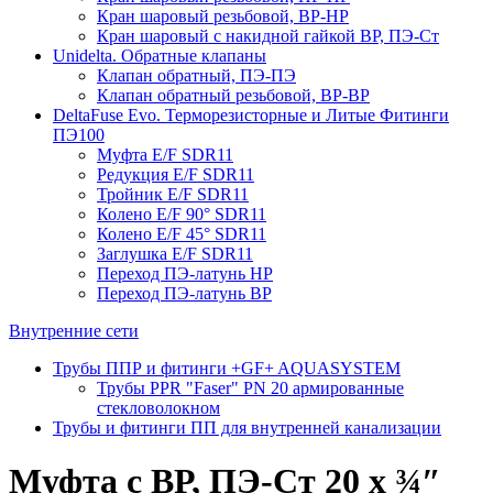
Кран шаровый резьбовой, ВР-НР
Кран шаровый с накидной гайкой ВР, ПЭ-Ст
Unidelta. Обратные клапаны
Клапан обратный, ПЭ-ПЭ
Клапан обратный резьбовой, ВР-ВР
DeltaFuse Evo. Терморезисторные и Литые Фитинги
ПЭ100
Муфта E/F SDR11
Редукция E/F SDR11
Тройник E/F SDR11
Колено E/F 90° SDR11
Колено E/F 45° SDR11
Заглушка E/F SDR11
Переход ПЭ-латунь НР
Переход ПЭ-латунь ВР
Внутренние сети
Трубы ППР и фитинги +GF+ AQUASYSTEM
Трубы PPR "Faser" PN 20 армированные
стекловолокном
Трубы и фитинги ПП для внутренней канализации
Муфта с ВР, ПЭ-Ст 20 х ¾″