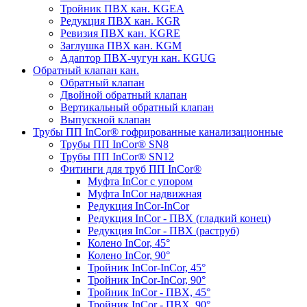
Тройник ПВХ кан. KGEA
Редукция ПВХ кан. KGR
Ревизия ПВХ кан. KGRE
Заглушка ПВХ кан. KGM
Адаптор ПВХ-чугун кан. KGUG
Обратный клапан кан.
Обратный клапан
Двойной обратный клапан
Вертикальный обратный клапан
Выпускной клапан
Трубы ПП InCor® гофри­рованные канализационные
Трубы ПП InCor® SN8
Трубы ПП InCor® SN12
Фитинги для труб ПП InCor®
Муфта InCor с упором
Муфта InCor надвижная
Редукция InCor-InCor
Редукция InCor - ПВХ (гладкий конец)
Редукция InCor - ПВХ (раструб)
Колено InCor, 45°
Колено InCor, 90°
Тройник InCor-InCor, 45°
Тройник InCor-InCor, 90°
Тройник InCor - ПВХ, 45°
Тройник InCor - ПВХ, 90°