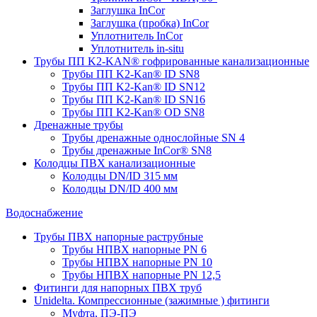
Заглушка InCor
Заглушка (пробка) InCor
Уплотнитель InCor
Уплотнитель in-situ
Трубы ПП K2-KAN® гофри­рованные канализационные
Трубы ПП K2-Kan® ID SN8
Трубы ПП K2-Kan® ID SN12
Трубы ПП K2-Kan® ID SN16
Трубы ПП K2-Kan® OD SN8
Дренажные трубы
Трубы дренажные однослойные SN 4
Трубы дренажные InCor® SN8
Колодцы ПВХ канализационные
Колодцы DN/ID 315 мм
Колодцы DN/ID 400 мм
Водоснабжение
Трубы ПВХ напорные раструбные
Трубы НПВХ напорные PN 6
Трубы НПВХ напорные PN 10
Трубы НПВХ напорные PN 12,5
Фитинги для напорных ПВХ труб
Unidelta. Компрессионные (зажимные ) фитинги
Муфта, ПЭ-ПЭ