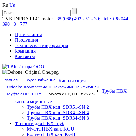
Ru
Ua
TVK INFRA LLC. mob.:
+38 (068) 492 - 51 - 30;
tel.: +38 044
390 - 3 - 777
Прайс-листы
Продукция
Техническая информация
Компания
Контакты
Главная
Водоснабжение
Канализация
Unidelta. Компрессионные (зажимные ) фитинги
Трубы ПВХ
Муфта с НР, ПЭ-Ст
Муфта с НР, ПЭ-Ст 25 х ¾″
канализационные
Трубы ПВХ кан. SDR51-SN 2
Трубы ПВХ кан. SDR41-SN 4
Трубы ПВХ кан. SDR34-SN 8
Фитинги для ПВХ труб
Муфта ПВХ кан. KGU
Колено ПВХ кан. KGB