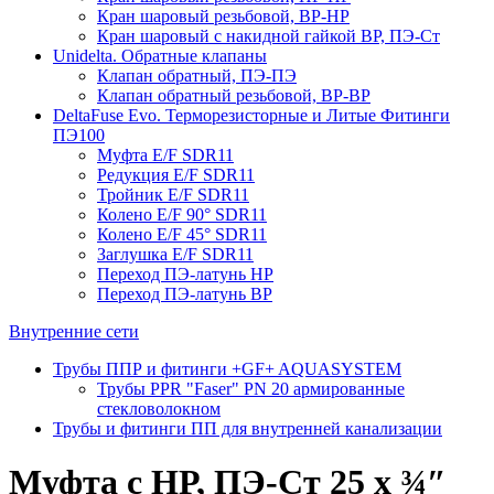
Кран шаровый резьбовой, ВР-НР
Кран шаровый с накидной гайкой ВР, ПЭ-Ст
Unidelta. Обратные клапаны
Клапан обратный, ПЭ-ПЭ
Клапан обратный резьбовой, ВР-ВР
DeltaFuse Evo. Терморезисторные и Литые Фитинги
ПЭ100
Муфта E/F SDR11
Редукция E/F SDR11
Тройник E/F SDR11
Колено E/F 90° SDR11
Колено E/F 45° SDR11
Заглушка E/F SDR11
Переход ПЭ-латунь НР
Переход ПЭ-латунь ВР
Внутренние сети
Трубы ППР и фитинги +GF+ AQUASYSTEM
Трубы PPR "Faser" PN 20 армированные
стекловолокном
Трубы и фитинги ПП для внутренней канализации
Муфта с НР, ПЭ-Ст 25 х ¾″