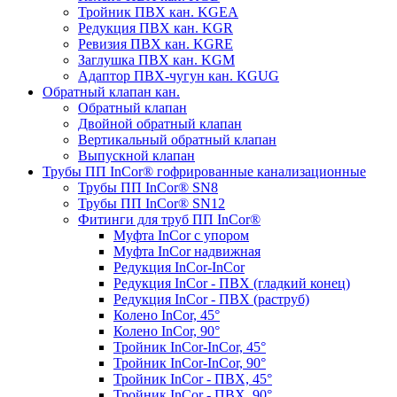
Тройник ПВХ кан. KGEA
Редукция ПВХ кан. KGR
Ревизия ПВХ кан. KGRE
Заглушка ПВХ кан. KGM
Адаптор ПВХ-чугун кан. KGUG
Обратный клапан кан.
Обратный клапан
Двойной обратный клапан
Вертикальный обратный клапан
Выпускной клапан
Трубы ПП InCor® гофри­рованные канализационные
Трубы ПП InCor® SN8
Трубы ПП InCor® SN12
Фитинги для труб ПП InCor®
Муфта InCor с упором
Муфта InCor надвижная
Редукция InCor-InCor
Редукция InCor - ПВХ (гладкий конец)
Редукция InCor - ПВХ (раструб)
Колено InCor, 45°
Колено InCor, 90°
Тройник InCor-InCor, 45°
Тройник InCor-InCor, 90°
Тройник InCor - ПВХ, 45°
Тройник InCor - ПВХ, 90°