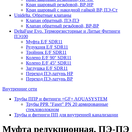
Кран шаровый резьбовой, ВР-НР
Кран шаровый с накидной гайкой ВР, ПЭ-Ст
Unidelta. Обратные клапаны
Клапан обратный, ПЭ-ПЭ
Клапан обратный резьбовой, ВР-ВР
DeltaFuse Evo. Терморезисторные и Литые Фитинги
ПЭ100
Муфта E/F SDR11
Редукция E/F SDR11
Тройник E/F SDR11
Колено E/F 90° SDR11
Колено E/F 45° SDR11
Заглушка E/F SDR11
Переход ПЭ-латунь НР
Переход ПЭ-латунь ВР
Внутренние сети
Трубы ППР и фитинги +GF+ AQUASYSTEM
Трубы PPR "Faser" PN 20 армированные
стекловолокном
Трубы и фитинги ПП для внутренней канализации
Муфта редукционная, ПЭ-ПЭ