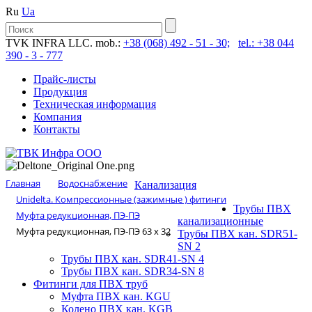
Ru
Ua
TVK INFRA LLC. mob.:
+38 (068) 492 - 51 - 30;
tel.: +38 044
390 - 3 - 777
Прайс-листы
Продукция
Техническая информация
Компания
Контакты
Главная
Водоснабжение
Канализация
Unidelta. Компрессионные (зажимные ) фитинги
Трубы ПВХ
Муфта редукционная, ПЭ-ПЭ
канализационные
Муфта редукционная, ПЭ-ПЭ 63 х 32
Трубы ПВХ кан. SDR51-
SN 2
Трубы ПВХ кан. SDR41-SN 4
Трубы ПВХ кан. SDR34-SN 8
Фитинги для ПВХ труб
Муфта ПВХ кан. KGU
Колено ПВХ кан. KGB