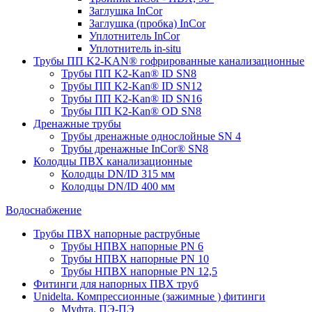
Заглушка InCor
Заглушка (пробка) InCor
Уплотнитель InCor
Уплотнитель in-situ
Трубы ПП K2-KAN® гофри­рованные канализационные
Трубы ПП K2-Kan® ID SN8
Трубы ПП K2-Kan® ID SN12
Трубы ПП K2-Kan® ID SN16
Трубы ПП K2-Kan® OD SN8
Дренажные трубы
Трубы дренажные однослойные SN 4
Трубы дренажные InCor® SN8
Колодцы ПВХ канализационные
Колодцы DN/ID 315 мм
Колодцы DN/ID 400 мм
Водоснабжение
Трубы ПВХ напорные раструбные
Трубы НПВХ напорные PN 6
Трубы НПВХ напорные PN 10
Трубы НПВХ напорные PN 12,5
Фитинги для напорных ПВХ труб
Unidelta. Компрессионные (зажимные ) фитинги
Муфта, ПЭ-ПЭ