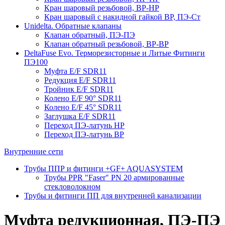
Кран шаровый резьбовой, ВР-НР
Кран шаровый с накидной гайкой ВР, ПЭ-Ст
Unidelta. Обратные клапаны
Клапан обратный, ПЭ-ПЭ
Клапан обратный резьбовой, ВР-ВР
DeltaFuse Evo. Терморезисторные и Литые Фитинги
ПЭ100
Муфта E/F SDR11
Редукция E/F SDR11
Тройник E/F SDR11
Колено E/F 90° SDR11
Колено E/F 45° SDR11
Заглушка E/F SDR11
Переход ПЭ-латунь НР
Переход ПЭ-латунь ВР
Внутренние сети
Трубы ППР и фитинги +GF+ AQUASYSTEM
Трубы PPR "Faser" PN 20 армированные
стекловолокном
Трубы и фитинги ПП для внутренней канализации
Муфта редукционная, ПЭ-ПЭ