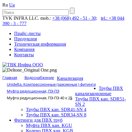
Ru
Ua
TVK INFRA LLC. mob.:
+38 (068) 492 - 51 - 30;
tel.: +38 044
390 - 3 - 777
Прайс-листы
Продукция
Техническая информация
Компания
Контакты
Главная
Водоснабжение
Канализация
Unidelta. Компрессионные (зажимные ) фитинги
Трубы ПВХ
Муфта редукционная, ПЭ-ПЭ
канализационные
Муфта редукционная, ПЭ-ПЭ 40 х 25
Трубы ПВХ кан. SDR51-
SN 2
Трубы ПВХ кан. SDR41-SN 4
Трубы ПВХ кан. SDR34-SN 8
Фитинги для ПВХ труб
Муфта ПВХ кан. KGU
Колено ПВХ кан. KGB