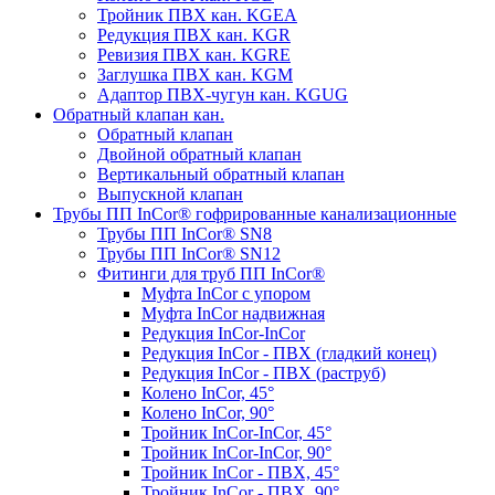
Тройник ПВХ кан. KGEA
Редукция ПВХ кан. KGR
Ревизия ПВХ кан. KGRE
Заглушка ПВХ кан. KGM
Адаптор ПВХ-чугун кан. KGUG
Обратный клапан кан.
Обратный клапан
Двойной обратный клапан
Вертикальный обратный клапан
Выпускной клапан
Трубы ПП InCor® гофри­рованные канализационные
Трубы ПП InCor® SN8
Трубы ПП InCor® SN12
Фитинги для труб ПП InCor®
Муфта InCor с упором
Муфта InCor надвижная
Редукция InCor-InCor
Редукция InCor - ПВХ (гладкий конец)
Редукция InCor - ПВХ (раструб)
Колено InCor, 45°
Колено InCor, 90°
Тройник InCor-InCor, 45°
Тройник InCor-InCor, 90°
Тройник InCor - ПВХ, 45°
Тройник InCor - ПВХ, 90°