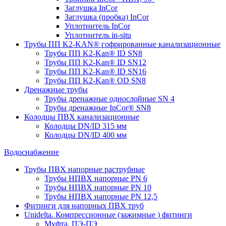
Заглушка InCor
Заглушка (пробка) InCor
Уплотнитель InCor
Уплотнитель in-situ
Трубы ПП K2-KAN® гофри­рованные канализационные
Трубы ПП K2-Kan® ID SN8
Трубы ПП K2-Kan® ID SN12
Трубы ПП K2-Kan® ID SN16
Трубы ПП K2-Kan® OD SN8
Дренажные трубы
Трубы дренажные однослойные SN 4
Трубы дренажные InCor® SN8
Колодцы ПВХ канализационные
Колодцы DN/ID 315 мм
Колодцы DN/ID 400 мм
Водоснабжение
Трубы ПВХ напорные раструбные
Трубы НПВХ напорные PN 6
Трубы НПВХ напорные PN 10
Трубы НПВХ напорные PN 12,5
Фитинги для напорных ПВХ труб
Unidelta. Компрессионные (зажимные ) фитинги
Муфта, ПЭ-ПЭ