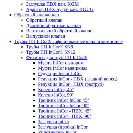
Заглушка ПВХ кан. KGM
Адаптор ПВХ-чугун кан. KGUG
Обратный клапан кан.
Обратный клапан
Двойной обратный клапан
Вертикальный обратный клапан
Выпускной клапан
Трубы ПП InCor® гофри­рованные канализационные
Трубы ПП InCor® SN8
Трубы ПП InCor® SN12
Фитинги для труб ПП InCor®
Муфта InCor с упором
Муфта InCor надвижная
Редукция InCor-InCor
Редукция InCor - ПВХ (гладкий конец)
Редукция InCor - ПВХ (раструб)
Колено InCor, 45°
Колено InCor, 90°
Тройник InCor-InCor, 45°
Тройник InCor-InCor, 90°
Тройник InCor - ПВХ, 45°
Тройник InCor - ПВХ, 90°
Заглушка InCor
Заглушка (пробка) InCor
Уплотнитель InCor