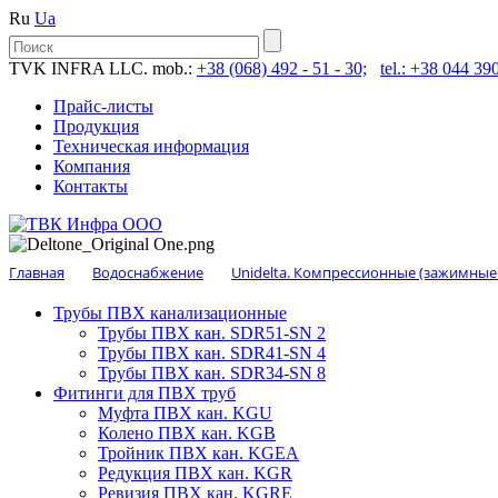
Ru
Ua
TVK INFRA LLC. mob.:
+38 (068) 492 - 51 - 30;
tel.: +38 044 390
Прайс-листы
Продукция
Техническая информация
Компания
Контакты
Главная
Водоснабжение
Unidelta. Компрессионные (зажимные
Трубы ПВХ канализационные
Трубы ПВХ кан. SDR51-SN 2
Трубы ПВХ кан. SDR41-SN 4
Трубы ПВХ кан. SDR34-SN 8
Фитинги для ПВХ труб
Муфта ПВХ кан. KGU
Колено ПВХ кан. KGB
Тройник ПВХ кан. KGEA
Редукция ПВХ кан. KGR
Ревизия ПВХ кан. KGRE