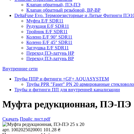
Клапан обратный, ПЭ-ПЭ
Клапан обратный резьбовой, ВР-ВР
DeltaFuse Evo. Терморезисторные и Литые Фитинги ПЭ1
Муфта E/F SDR11
Редукция E/F SDR11
Тройник E/F SDR11
Колено E/F 90° SDR11
Колено E/F 45° SDR11
Заглушка E/F SDR11
Переход ПЭ-латунь НР
Переход ПЭ-латунь ВР
Внутренние сети
Трубы ППР и фитинги +GF+ AQUASYSTEM
Трубы PPR "Faser" PN 20 армированные стекловол
Трубы и фитинги ПП для внутренней канализации
Муфта редукционная, ПЭ-ПЭ 2
Скачать
Прайс лист.pdf
арт. 1002025020001
101.28 ₴