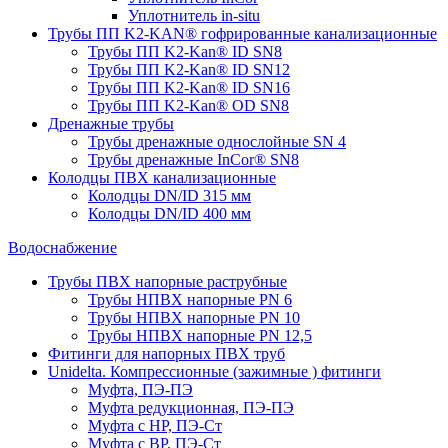
Уплотнитель in-situ
Трубы ПП K2-KAN® гофри­рованные канализационные
Трубы ПП K2-Kan® ID SN8
Трубы ПП K2-Kan® ID SN12
Трубы ПП K2-Kan® ID SN16
Трубы ПП K2-Kan® OD SN8
Дренажные трубы
Трубы дренажные однослойные SN 4
Трубы дренажные InCor® SN8
Колодцы ПВХ канализационные
Колодцы DN/ID 315 мм
Колодцы DN/ID 400 мм
Водоснабжение
Трубы ПВХ напорные раструбные
Трубы НПВХ напорные PN 6
Трубы НПВХ напорные PN 10
Трубы НПВХ напорные PN 12,5
Фитинги для напорных ПВХ труб
Unidelta. Компрессионные (зажимные ) фитинги
Муфта, ПЭ-ПЭ
Муфта редукционная, ПЭ-ПЭ
Муфта с НР, ПЭ-Ст
Муфта с ВР, ПЭ-Ст