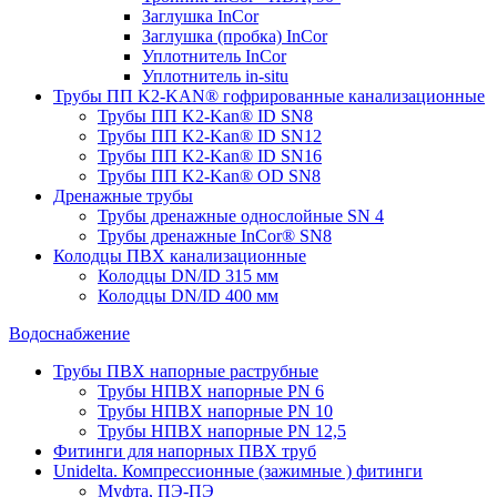
Заглушка InCor
Заглушка (пробка) InCor
Уплотнитель InCor
Уплотнитель in-situ
Трубы ПП K2-KAN® гофри­рованные канализационные
Трубы ПП K2-Kan® ID SN8
Трубы ПП K2-Kan® ID SN12
Трубы ПП K2-Kan® ID SN16
Трубы ПП K2-Kan® OD SN8
Дренажные трубы
Трубы дренажные однослойные SN 4
Трубы дренажные InCor® SN8
Колодцы ПВХ канализационные
Колодцы DN/ID 315 мм
Колодцы DN/ID 400 мм
Водоснабжение
Трубы ПВХ напорные раструбные
Трубы НПВХ напорные PN 6
Трубы НПВХ напорные PN 10
Трубы НПВХ напорные PN 12,5
Фитинги для напорных ПВХ труб
Unidelta. Компрессионные (зажимные ) фитинги
Муфта, ПЭ-ПЭ