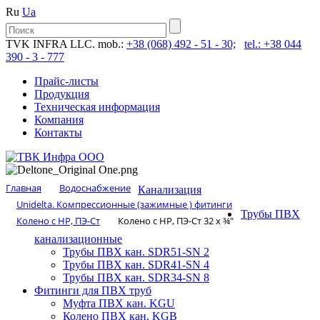
Ru
Ua
TVK INFRA LLC. mob.:
+38 (068) 492 - 51 - 30;
tel.: +38 044
390 - 3 - 777
Прайс-листы
Продукция
Техническая информация
Компания
Контакты
Главная
Водоснабжение
Канализация
Unidelta. Компрессионные (зажимные ) фитинги
Трубы ПВХ
Колено с НР, ПЭ-Ст
Колено с НР, ПЭ-Ст 32 х ¾″
канализационные
Трубы ПВХ кан. SDR51-SN 2
Трубы ПВХ кан. SDR41-SN 4
Трубы ПВХ кан. SDR34-SN 8
Фитинги для ПВХ труб
Муфта ПВХ кан. KGU
Колено ПВХ кан. KGB