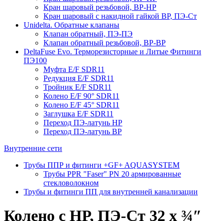
Кран шаровый резьбовой, ВР-НР
Кран шаровый с накидной гайкой ВР, ПЭ-Ст
Unidelta. Обратные клапаны
Клапан обратный, ПЭ-ПЭ
Клапан обратный резьбовой, ВР-ВР
DeltaFuse Evo. Терморезисторные и Литые Фитинги
ПЭ100
Муфта E/F SDR11
Редукция E/F SDR11
Тройник E/F SDR11
Колено E/F 90° SDR11
Колено E/F 45° SDR11
Заглушка E/F SDR11
Переход ПЭ-латунь НР
Переход ПЭ-латунь ВР
Внутренние сети
Трубы ППР и фитинги +GF+ AQUASYSTEM
Трубы PPR "Faser" PN 20 армированные
стекловолокном
Трубы и фитинги ПП для внутренней канализации
Колено с НР, ПЭ-Ст 32 х ¾″