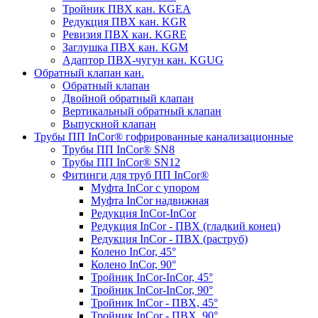
Тройник ПВХ кан. KGEA
Редукция ПВХ кан. KGR
Ревизия ПВХ кан. KGRE
Заглушка ПВХ кан. KGM
Адаптор ПВХ-чугун кан. KGUG
Обратный клапан кан.
Обратный клапан
Двойной обратный клапан
Вертикальный обратный клапан
Выпускной клапан
Трубы ПП InCor® гофри­рованные канализационные
Трубы ПП InCor® SN8
Трубы ПП InCor® SN12
Фитинги для труб ПП InCor®
Муфта InCor с упором
Муфта InCor надвижная
Редукция InCor-InCor
Редукция InCor - ПВХ (гладкий конец)
Редукция InCor - ПВХ (раструб)
Колено InCor, 45°
Колено InCor, 90°
Тройник InCor-InCor, 45°
Тройник InCor-InCor, 90°
Тройник InCor - ПВХ, 45°
Тройник InCor - ПВХ, 90°