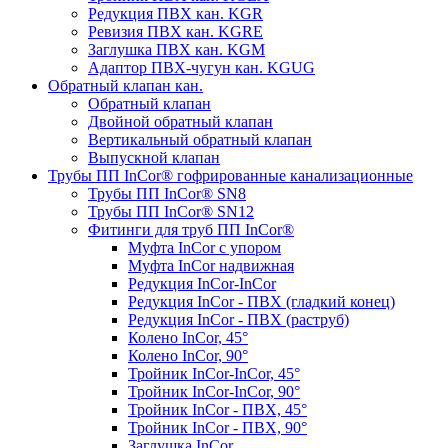
Редукция ПВХ кан. KGR
Ревизия ПВХ кан. KGRE
Заглушка ПВХ кан. KGM
Адаптор ПВХ-чугун кан. KGUG
Обратный клапан кан.
Обратный клапан
Двойной обратный клапан
Вертикальный обратный клапан
Выпускной клапан
Трубы ПП InCor® гофри­рованные канализационные
Трубы ПП InCor® SN8
Трубы ПП InCor® SN12
Фитинги для труб ПП InCor®
Муфта InCor с упором
Муфта InCor надвижная
Редукция InCor-InCor
Редукция InCor - ПВХ (гладкий конец)
Редукция InCor - ПВХ (раструб)
Колено InCor, 45°
Колено InCor, 90°
Тройник InCor-InCor, 45°
Тройник InCor-InCor, 90°
Тройник InCor - ПВХ, 45°
Тройник InCor - ПВХ, 90°
Заглушка InCor