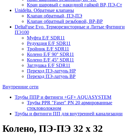
Кран шаровый с накидной гайкой ВР, ПЭ-Ст
Unidelta. Обратные клапаны
Клапан обратный, ПЭ-ПЭ
Клапан обратный резьбовой, ВР-ВР
DeltaFuse Evo. Терморезисторные и Литые Фитинги
ПЭ100
Муфта E/F SDR11
Редукция E/F SDR11
Тройник E/F SDR11
Колено E/F 90° SDR11
Колено E/F 45° SDR11
Заглушка E/F SDR11
Переход ПЭ-латунь НР
Переход ПЭ-латунь ВР
Внутренние сети
Трубы ППР и фитинги +GF+ AQUASYSTEM
Трубы PPR "Faser" PN 20 армированные
стекловолокном
Трубы и фитинги ПП для внутренней канализации
Колено, ПЭ-ПЭ 32 х 32