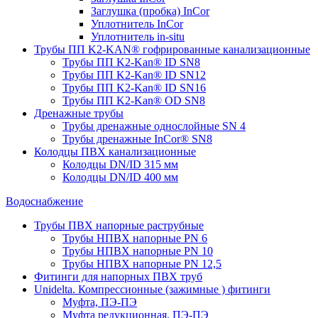
Заглушка (пробка) InCor
Уплотнитель InCor
Уплотнитель in-situ
Трубы ПП K2-KAN® гофри­рованные канализационные
Трубы ПП K2-Kan® ID SN8
Трубы ПП K2-Kan® ID SN12
Трубы ПП K2-Kan® ID SN16
Трубы ПП K2-Kan® OD SN8
Дренажные трубы
Трубы дренажные однослойные SN 4
Трубы дренажные InCor® SN8
Колодцы ПВХ канализационные
Колодцы DN/ID 315 мм
Колодцы DN/ID 400 мм
Водоснабжение
Трубы ПВХ напорные раструбные
Трубы НПВХ напорные PN 6
Трубы НПВХ напорные PN 10
Трубы НПВХ напорные PN 12,5
Фитинги для напорных ПВХ труб
Unidelta. Компрессионные (зажимные ) фитинги
Муфта, ПЭ-ПЭ
Муфта редукционная, ПЭ-ПЭ