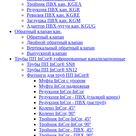
Тройник ПВХ кан. KGEA
Редукция ПВХ кан. KGR
Ревизия ПВХ кан. KGRE
Заглушка ПВХ кан. KGM
Адаптор ПВХ-чугун кан. KGUG
Обратный клапан кан.
Обратный клапан
Двойной обратный клапан
Вертикальный обратный клапан
Выпускной клапан
Трубы ПП InCor® гофри­рованные канализационные
Трубы ПП InCor® SN8
Трубы ПП InCor® SN12
Фитинги для труб ПП InCor®
Муфта InCor с упором
Муфта InCor надвижная
Редукция InCor-InCor
Редукция InCor - ПВХ (гладкий конец)
Редукция InCor - ПВХ (раструб)
Колено InCor, 45°
Колено InCor, 90°
Тройник InCor-InCor, 45°
Тройник InCor-InCor, 90°
Тройник InCor - ПВХ, 45°
Тройник InCor - ПВХ, 90°