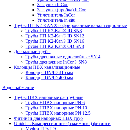
Заглушка InCor
Заглушка (пробка) InCor
Уплотнитель InCor
Уплотнитель in-situ
Трубы ПП K2-KAN® гофри­рованные канализационные
Трубы ПП K2-Kan® ID SN8
Трубы ПП K2-Kan® ID SN12
Трубы ПП K2-Kan® ID SN16
Трубы ПП K2-Kan® OD SN8
Дренажные трубы
Трубы дренажные однослойные SN 4
Трубы дренажные InCor® SN8
Колодцы ПВХ канализационные
Колодцы DN/ID 315 мм
Колодцы DN/ID 400 мм
Водоснабжение
Трубы ПВХ напорные раструбные
Трубы НПВХ напорные PN 6
Трубы НПВХ напорные PN 10
Трубы НПВХ напорные PN 12,5
Фитинги для напорных ПВХ труб
Unidelta. Компрессионные (зажимные ) фитинги
Муфта, ПЭ-ПЭ