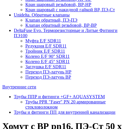
Кран шаровый резьбовой, ВР-НР
Кран шаровый с накидной гайкой ВР, ПЭ-Ст
Unidelta. Обратные клапаны
Клапан обратный, ПЭ-ПЭ
Клапан обратный резьбовой, ВР-ВР
DeltaFuse Evo. Терморезисторные и Литые Фитинги
ПЭ100
Муфта E/F SDR11
Редукция E/F SDR11
Тройник E/F SDR11
Колено E/F 90° SDR11
Колено E/F 45° SDR11
Заглушка E/F SDR11
Переход ПЭ-латунь НР
Переход ПЭ-латунь ВР
Внутренние сети
Трубы ППР и фитинги +GF+ AQUASYSTEM
Трубы PPR "Faser" PN 20 армированные
стекловолокном
Трубы и фитинги ПП для внутренней канализации
Хомут с ВР pn16, ПЭ-Ст 50 х