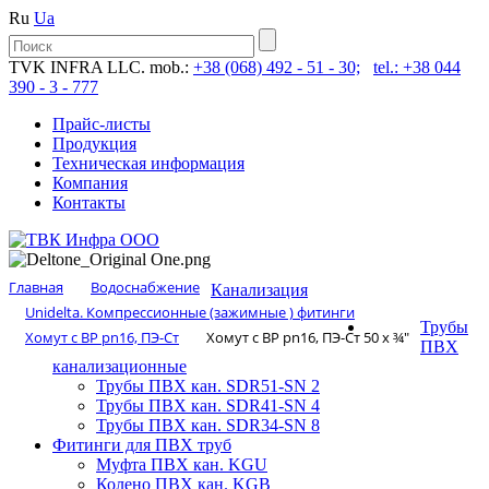
Ru
Ua
TVK INFRA LLC. mob.:
+38 (068) 492 - 51 - 30;
tel.: +38 044
390 - 3 - 777
Прайс-листы
Продукция
Техническая информация
Компания
Контакты
Главная
Водоснабжение
Канализация
Unidelta. Компрессионные (зажимные ) фитинги
Трубы
Хомут с ВР pn16, ПЭ-Ст
Хомут с ВР pn16, ПЭ-Ст 50 х ¾″
ПВХ
канализационные
Трубы ПВХ кан. SDR51-SN 2
Трубы ПВХ кан. SDR41-SN 4
Трубы ПВХ кан. SDR34-SN 8
Фитинги для ПВХ труб
Муфта ПВХ кан. KGU
Колено ПВХ кан. KGB