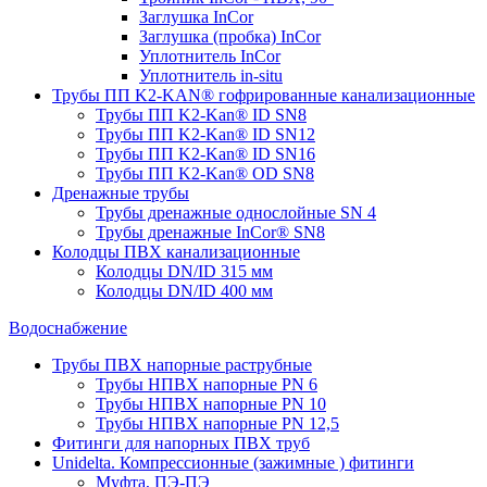
Заглушка InCor
Заглушка (пробка) InCor
Уплотнитель InCor
Уплотнитель in-situ
Трубы ПП K2-KAN® гофри­рованные канализационные
Трубы ПП K2-Kan® ID SN8
Трубы ПП K2-Kan® ID SN12
Трубы ПП K2-Kan® ID SN16
Трубы ПП K2-Kan® OD SN8
Дренажные трубы
Трубы дренажные однослойные SN 4
Трубы дренажные InCor® SN8
Колодцы ПВХ канализационные
Колодцы DN/ID 315 мм
Колодцы DN/ID 400 мм
Водоснабжение
Трубы ПВХ напорные раструбные
Трубы НПВХ напорные PN 6
Трубы НПВХ напорные PN 10
Трубы НПВХ напорные PN 12,5
Фитинги для напорных ПВХ труб
Unidelta. Компрессионные (зажимные ) фитинги
Муфта, ПЭ-ПЭ