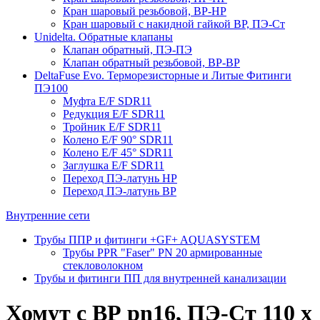
Кран шаровый резьбовой, ВР-НР
Кран шаровый с накидной гайкой ВР, ПЭ-Ст
Unidelta. Обратные клапаны
Клапан обратный, ПЭ-ПЭ
Клапан обратный резьбовой, ВР-ВР
DeltaFuse Evo. Терморезисторные и Литые Фитинги
ПЭ100
Муфта E/F SDR11
Редукция E/F SDR11
Тройник E/F SDR11
Колено E/F 90° SDR11
Колено E/F 45° SDR11
Заглушка E/F SDR11
Переход ПЭ-латунь НР
Переход ПЭ-латунь ВР
Внутренние сети
Трубы ППР и фитинги +GF+ AQUASYSTEM
Трубы PPR "Faser" PN 20 армированные
стекловолокном
Трубы и фитинги ПП для внутренней канализации
Хомут с ВР pn16, ПЭ-Ст 110 х