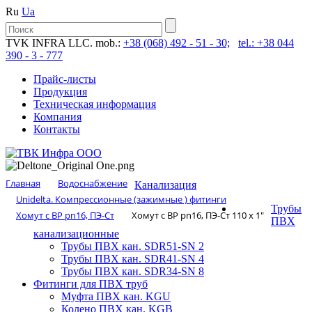
Ru
Ua
TVK INFRA LLC. mob.:
+38 (068) 492 - 51 - 30;
tel.: +38 044
390 - 3 - 777
Прайс-листы
Продукция
Техническая информация
Компания
Контакты
Главная
Водоснабжение
Канализация
Unidelta. Компрессионные (зажимные ) фитинги
Трубы
Хомут с ВР pn16, ПЭ-Ст
Хомут с ВР pn16, ПЭ-Ст 110 х 1″
ПВХ
канализационные
Трубы ПВХ кан. SDR51-SN 2
Трубы ПВХ кан. SDR41-SN 4
Трубы ПВХ кан. SDR34-SN 8
Фитинги для ПВХ труб
Муфта ПВХ кан. KGU
Колено ПВХ кан. KGB