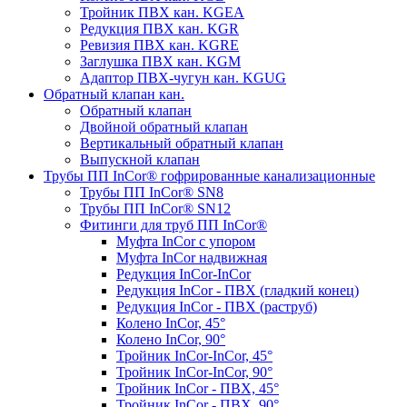
Тройник ПВХ кан. KGEA
Редукция ПВХ кан. KGR
Ревизия ПВХ кан. KGRE
Заглушка ПВХ кан. KGM
Адаптор ПВХ-чугун кан. KGUG
Обратный клапан кан.
Обратный клапан
Двойной обратный клапан
Вертикальный обратный клапан
Выпускной клапан
Трубы ПП InCor® гофри­рованные канализационные
Трубы ПП InCor® SN8
Трубы ПП InCor® SN12
Фитинги для труб ПП InCor®
Муфта InCor с упором
Муфта InCor надвижная
Редукция InCor-InCor
Редукция InCor - ПВХ (гладкий конец)
Редукция InCor - ПВХ (раструб)
Колено InCor, 45°
Колено InCor, 90°
Тройник InCor-InCor, 45°
Тройник InCor-InCor, 90°
Тройник InCor - ПВХ, 45°
Тройник InCor - ПВХ, 90°