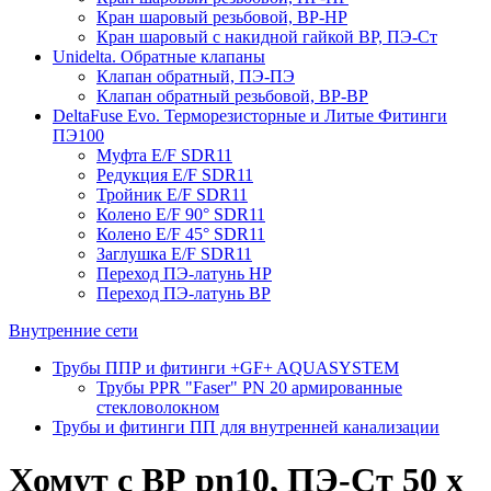
Кран шаровый резьбовой, ВР-НР
Кран шаровый с накидной гайкой ВР, ПЭ-Ст
Unidelta. Обратные клапаны
Клапан обратный, ПЭ-ПЭ
Клапан обратный резьбовой, ВР-ВР
DeltaFuse Evo. Терморезисторные и Литые Фитинги
ПЭ100
Муфта E/F SDR11
Редукция E/F SDR11
Тройник E/F SDR11
Колено E/F 90° SDR11
Колено E/F 45° SDR11
Заглушка E/F SDR11
Переход ПЭ-латунь НР
Переход ПЭ-латунь ВР
Внутренние сети
Трубы ППР и фитинги +GF+ AQUASYSTEM
Трубы PPR "Faser" PN 20 армированные
стекловолокном
Трубы и фитинги ПП для внутренней канализации
Хомут с ВР pn10, ПЭ-Ст 50 x