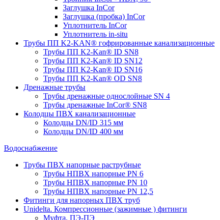
Заглушка InCor
Заглушка (пробка) InCor
Уплотнитель InCor
Уплотнитель in-situ
Трубы ПП K2-KAN® гофри­рованные канализационные
Трубы ПП K2-Kan® ID SN8
Трубы ПП K2-Kan® ID SN12
Трубы ПП K2-Kan® ID SN16
Трубы ПП K2-Kan® OD SN8
Дренажные трубы
Трубы дренажные однослойные SN 4
Трубы дренажные InCor® SN8
Колодцы ПВХ канализационные
Колодцы DN/ID 315 мм
Колодцы DN/ID 400 мм
Водоснабжение
Трубы ПВХ напорные раструбные
Трубы НПВХ напорные PN 6
Трубы НПВХ напорные PN 10
Трубы НПВХ напорные PN 12,5
Фитинги для напорных ПВХ труб
Unidelta. Компрессионные (зажимные ) фитинги
Муфта, ПЭ-ПЭ