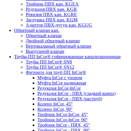
Тройник ПВХ кан. KGEA
Редукция ПВХ кан. KGR
Ревизия ПВХ кан. KGRE
Заглушка ПВХ кан. KGM
Адаптор ПВХ-чугун кан. KGUG
Обратный клапан кан.
Обратный клапан
Двойной обратный клапан
Вертикальный обратный клапан
Выпускной клапан
Трубы ПП InCor® гофри­рованные канализационные
Трубы ПП InCor® SN8
Трубы ПП InCor® SN12
Фитинги для труб ПП InCor®
Муфта InCor с упором
Муфта InCor надвижная
Редукция InCor-InCor
Редукция InCor - ПВХ (гладкий конец)
Редукция InCor - ПВХ (раструб)
Колено InCor, 45°
Колено InCor, 90°
Тройник InCor-InCor, 45°
Тройник InCor-InCor, 90°
Тройник InCor - ПВХ, 45°
Тройник InCor - ПВХ, 90°