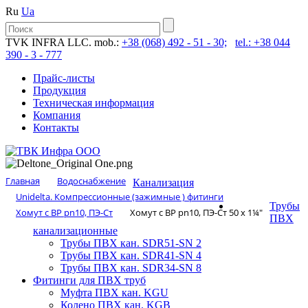
Ru
Ua
TVK INFRA LLC. mob.:
+38 (068) 492 - 51 - 30;
tel.: +38 044
390 - 3 - 777
Прайс-листы
Продукция
Техническая информация
Компания
Контакты
Главная
Водоснабжение
Канализация
Unidelta. Компрессионные (зажимные ) фитинги
Трубы
Хомут с ВР pn10, ПЭ-Ст
Хомут с ВР pn10, ПЭ-Ст 50 x 1¼″
ПВХ
канализационные
Трубы ПВХ кан. SDR51-SN 2
Трубы ПВХ кан. SDR41-SN 4
Трубы ПВХ кан. SDR34-SN 8
Фитинги для ПВХ труб
Муфта ПВХ кан. KGU
Колено ПВХ кан. KGB