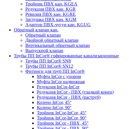
Тройник ПВХ кан. KGEA
Редукция ПВХ кан. KGR
Ревизия ПВХ кан. KGRE
Заглушка ПВХ кан. KGM
Адаптор ПВХ-чугун кан. KGUG
Обратный клапан кан.
Обратный клапан
Двойной обратный клапан
Вертикальный обратный клапан
Выпускной клапан
Трубы ПП InCor® гофри­рованные канализационные
Трубы ПП InCor® SN8
Трубы ПП InCor® SN12
Фитинги для труб ПП InCor®
Муфта InCor с упором
Муфта InCor надвижная
Редукция InCor-InCor
Редукция InCor - ПВХ (гладкий конец)
Редукция InCor - ПВХ (раструб)
Колено InCor, 45°
Колено InCor, 90°
Тройник InCor-InCor, 45°
Тройник InCor-InCor, 90°
Тройник InCor - ПВХ, 45°
Тройник InCor - ПВХ, 90°