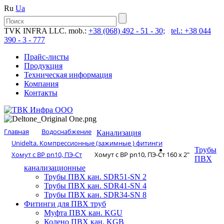
Ru
Ua
TVK INFRA LLC. mob.:
+38 (068) 492 - 51 - 30;
tel.: +38 044
390 - 3 - 777
Прайс-листы
Продукция
Техническая информация
Компания
Контакты
Главная
Водоснабжение
Канализация
Unidelta. Компрессионные (зажимные ) фитинги
Трубы
Хомут с ВР pn10, ПЭ-Ст
Хомут с ВР pn10, ПЭ-Ст 160 х 2″
ПВХ
канализационные
Трубы ПВХ кан. SDR51-SN 2
Трубы ПВХ кан. SDR41-SN 4
Трубы ПВХ кан. SDR34-SN 8
Фитинги для ПВХ труб
Муфта ПВХ кан. KGU
Колено ПВХ кан. KGB