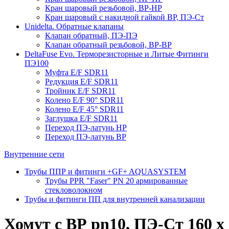
Кран шаровый резьбовой, ВР-НР
Кран шаровый с накидной гайкой ВР, ПЭ-Ст
Unidelta. Обратные клапаны
Клапан обратный, ПЭ-ПЭ
Клапан обратный резьбовой, ВР-ВР
DeltaFuse Evo. Терморезисторные и Литые Фитинги
ПЭ100
Муфта E/F SDR11
Редукция E/F SDR11
Тройник E/F SDR11
Колено E/F 90° SDR11
Колено E/F 45° SDR11
Заглушка E/F SDR11
Переход ПЭ-латунь НР
Переход ПЭ-латунь ВР
Внутренние сети
Трубы ППР и фитинги +GF+ AQUASYSTEM
Трубы PPR "Faser" PN 20 армированные
стекловолокном
Трубы и фитинги ПП для внутренней канализации
Хомут с ВР pn10, ПЭ-Ст 160 х