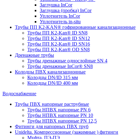
Заглушка InCor
Заглушка (пробка) InCor
Уплотнитель InCor
Уплотнитель in-situ
Трубы ПП K2-KAN® гофри­рованные канализационные
Трубы ПП K2-Kan® ID SN8
Трубы ПП K2-Kan® ID SN12
Трубы ПП K2-Kan® ID SN16
Трубы ПП K2-Kan® OD SN8
Дренажные трубы
Трубы дренажные однослойные SN 4
Трубы дренажные InCor® SN8
Колодцы ПВХ канализационные
Колодцы DN/ID 315 мм
Колодцы DN/ID 400 мм
Водоснабжение
Трубы ПВХ напорные раструбные
Трубы НПВХ напорные PN 6
Трубы НПВХ напорные PN 10
Трубы НПВХ напорные PN 12,5
Фитинги для напорных ПВХ труб
Unidelta. Компрессионные (зажимные ) фитинги
Муфта, ПЭ-ПЭ