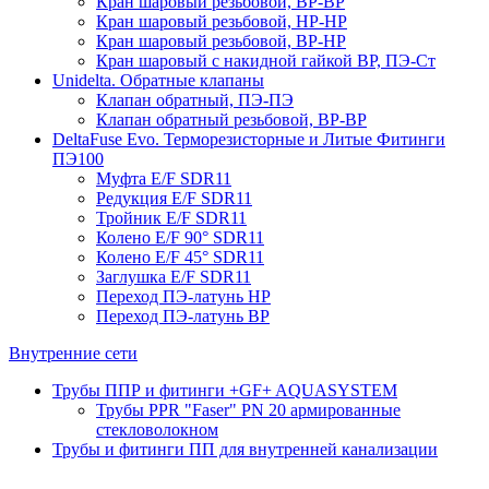
Кран шаровый резьбовой, ВР-ВР
Кран шаровый резьбовой, НР-НР
Кран шаровый резьбовой, ВР-НР
Кран шаровый с накидной гайкой ВР, ПЭ-Ст
Unidelta. Обратные клапаны
Клапан обратный, ПЭ-ПЭ
Клапан обратный резьбовой, ВР-ВР
DeltaFuse Evo. Терморезисторные и Литые Фитинги
ПЭ100
Муфта E/F SDR11
Редукция E/F SDR11
Тройник E/F SDR11
Колено E/F 90° SDR11
Колено E/F 45° SDR11
Заглушка E/F SDR11
Переход ПЭ-латунь НР
Переход ПЭ-латунь ВР
Внутренние сети
Трубы ППР и фитинги +GF+ AQUASYSTEM
Трубы PPR "Faser" PN 20 армированные
стекловолокном
Трубы и фитинги ПП для внутренней канализации