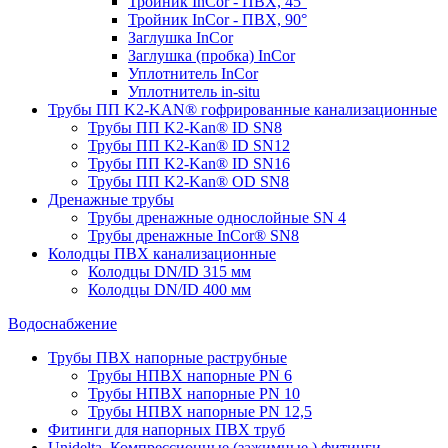
Тройник InCor - ПВХ, 45°
Тройник InCor - ПВХ, 90°
Заглушка InCor
Заглушка (пробка) InCor
Уплотнитель InCor
Уплотнитель in-situ
Трубы ПП K2-KAN® гофри­рованные канализационные
Трубы ПП K2-Kan® ID SN8
Трубы ПП K2-Kan® ID SN12
Трубы ПП K2-Kan® ID SN16
Трубы ПП K2-Kan® OD SN8
Дренажные трубы
Трубы дренажные однослойные SN 4
Трубы дренажные InCor® SN8
Колодцы ПВХ канализационные
Колодцы DN/ID 315 мм
Колодцы DN/ID 400 мм
Водоснабжение
Трубы ПВХ напорные раструбные
Трубы НПВХ напорные PN 6
Трубы НПВХ напорные PN 10
Трубы НПВХ напорные PN 12,5
Фитинги для напорных ПВХ труб
Unidelta. Компрессионные (зажимные ) фитинги