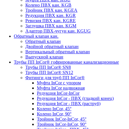
Колено ПВХ кан. KGB
Тройник ПВХ кан. KGEA
Редукция ПВХ кан. KGR
Ревизия ПВХ кан. KGRE
Заглушка ПВХ кан. KGM
Адаптор ПВХ-чугун кан. KGUG
Обратный клапан кан.
Обратный клапан
Двойной обратный клапан
Вертикальный обратный клапан
Выпускной клапан
Трубы ПП InCor® гофри­рованные канализационные
Трубы ПП InCor® SN8
Трубы ПП InCor® SN12
Фитинги для труб ПП InCor®
Муфта InCor с упором
Муфта InCor надвижная
Редукция InCor-InCor
Редукция InCor - ПВХ (гладкий конец)
Редукция InCor - ПВХ (раструб)
Колено InCor, 45°
Колено InCor, 90°
Тройник InCor-InCor, 45°
Тройник InCor-InCor, 90°