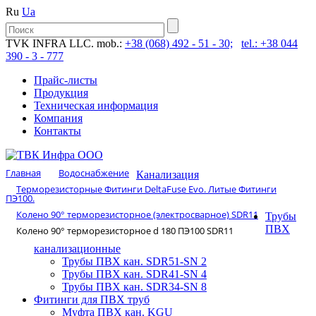
Ru
Ua
TVK INFRA LLC. mob.:
+38 (068) 492 - 51 - 30;
tel.: +38 044
390 - 3 - 777
Прайс-листы
Продукция
Техническая информация
Компания
Контакты
Главная
Водоснабжение
Канализация
Терморезисторные Фитинги DeltaFuse Evo. Литые Фитинги
ПЭ100.
Колено 90° терморезисторное (электросварное) SDR11
Трубы
ПВХ
Колено 90° терморезисторное d 180 ПЭ100 SDR11
канализационные
Трубы ПВХ кан. SDR51-SN 2
Трубы ПВХ кан. SDR41-SN 4
Трубы ПВХ кан. SDR34-SN 8
Фитинги для ПВХ труб
Муфта ПВХ кан. KGU