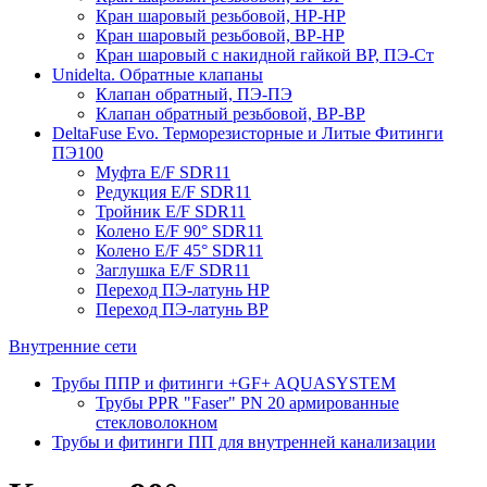
Кран шаровый резьбовой, НР-НР
Кран шаровый резьбовой, ВР-НР
Кран шаровый с накидной гайкой ВР, ПЭ-Ст
Unidelta. Обратные клапаны
Клапан обратный, ПЭ-ПЭ
Клапан обратный резьбовой, ВР-ВР
DeltaFuse Evo. Терморезисторные и Литые Фитинги
ПЭ100
Муфта E/F SDR11
Редукция E/F SDR11
Тройник E/F SDR11
Колено E/F 90° SDR11
Колено E/F 45° SDR11
Заглушка E/F SDR11
Переход ПЭ-латунь НР
Переход ПЭ-латунь ВР
Внутренние сети
Трубы ППР и фитинги +GF+ AQUASYSTEM
Трубы PPR "Faser" PN 20 армированные
стекловолокном
Трубы и фитинги ПП для внутренней канализации