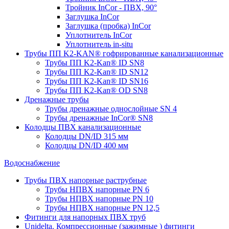
Тройник InCor - ПВХ, 90°
Заглушка InCor
Заглушка (пробка) InCor
Уплотнитель InCor
Уплотнитель in-situ
Трубы ПП K2-KAN® гофри­рованные канализационные
Трубы ПП K2-Kan® ID SN8
Трубы ПП K2-Kan® ID SN12
Трубы ПП K2-Kan® ID SN16
Трубы ПП K2-Kan® OD SN8
Дренажные трубы
Трубы дренажные однослойные SN 4
Трубы дренажные InCor® SN8
Колодцы ПВХ канализационные
Колодцы DN/ID 315 мм
Колодцы DN/ID 400 мм
Водоснабжение
Трубы ПВХ напорные раструбные
Трубы НПВХ напорные PN 6
Трубы НПВХ напорные PN 10
Трубы НПВХ напорные PN 12,5
Фитинги для напорных ПВХ труб
Unidelta. Компрессионные (зажимные ) фитинги