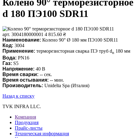
Колено 90° терморезисторное
d 180 ПЭ100 SDR11
арт. 3004180000001
4 815.60 ₴
Наименование:
Колено 90° Ø 180 мм ПЭ100 SDR11
Код:
3004
Применение:
терморезисторная сварка ПЭ труб d
180 мм
n
Вода
:
PN16
Газ
:
S5
Напряжение:
40 В
Время сварки:
-- сек.
Время остывания
:
-- мин.
Производитель:
Unidelta Spa (Италия)
Назад к списку
TVK INFRA LLC.
Компания
Продукция
Прайс-листы
Техническая информация