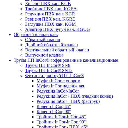
Колено ПВХ кан. KGB
Тройник ПВХ кан. KGEA
Редукция ПВХ кан. KGR
Ревизия ПВХ кан. KGRE
Заглушка ПВХ кан. KGM
Адаптор ПВХ-чугун кан. KGUG
Обратный клапан кан.
Обратный клапан
Двойной обратный клапан
Вертикальный обратный клапан
Выпускной клапан
Трубы ПП InCor® гофри­рованные канализационные
Трубы ПП InCor® SN8
Трубы ПП InCor® SN12
Фитинги для труб ПП InCor®
Муфта InCor с упором
Муфта InCor надвижная
Редукция InCor-InCor
Редукция InCor - ПВХ (гладкий конец)
Редукция InCor - ПВХ (раструб)
Колено InCor, 45°
Колено InCor, 90°
Тройник InCor-InCor, 45°
Тройник InCor-InCor, 90°
Тройник InCor - ПВХ, 45°