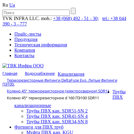
Ru
Ua
TVK INFRA LLC. mob.:
+38 (068) 492 - 51 - 30;
tel.: +38 044
390 - 3 - 777
Прайс-листы
Продукция
Техническая информация
Компания
Контакты
Главная
Водоснабжение
Канализация
Терморезисторные Фитинги DeltaFuse Evo. Литые Фитинги
ПЭ100.
Колено 45° терморезисторное (электросварное) SDR11
Трубы
ПВХ
Колено 45° терморезисторное d 160 ПЭ100 SDR11
канализационные
Трубы ПВХ кан. SDR51-SN 2
Трубы ПВХ кан. SDR41-SN 4
Трубы ПВХ кан. SDR34-SN 8
Фитинги для ПВХ труб
Муфта ПВХ кан. KGU