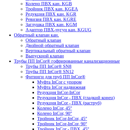
Колено ПВХ кан. KGB
Тройник ПВХ кан. KGEA
Редукция ПВХ кан. KGR
Ревизия ПВХ кан. KGRE
Заглушка ПВХ кан. KGM
Адаптор ПВХ-чугун кан. KGUG
Обратный клапан кан.
Обратный клапан
Двойной обратный клапан
Вертикальный обратный клапан
Выпускной клапан
Трубы ПП InCor® гофри­рованные канализационные
Трубы ПП InCor® SN8
Трубы ПП InCor® SN12
Фитинги для труб ПП InCor®
Муфта InCor с упором
Муфта InCor надвижная
Редукция InCor-InCor
Редукция InCor - ПВХ (гладкий конец)
Редукция InCor - ПВХ (раструб)
Колено InCor, 45°
Колено InCor, 90°
Тройник InCor-InCor, 45°
Тройник InCor-InCor, 90°
Тройник InCor - ПВХ, 45°