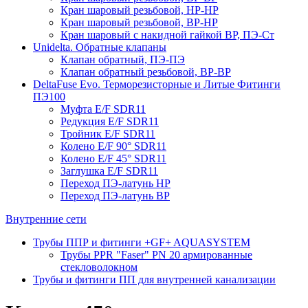
Кран шаровый резьбовой, НР-НР
Кран шаровый резьбовой, ВР-НР
Кран шаровый с накидной гайкой ВР, ПЭ-Ст
Unidelta. Обратные клапаны
Клапан обратный, ПЭ-ПЭ
Клапан обратный резьбовой, ВР-ВР
DeltaFuse Evo. Терморезисторные и Литые Фитинги
ПЭ100
Муфта E/F SDR11
Редукция E/F SDR11
Тройник E/F SDR11
Колено E/F 90° SDR11
Колено E/F 45° SDR11
Заглушка E/F SDR11
Переход ПЭ-латунь НР
Переход ПЭ-латунь ВР
Внутренние сети
Трубы ППР и фитинги +GF+ AQUASYSTEM
Трубы PPR "Faser" PN 20 армированные
стекловолокном
Трубы и фитинги ПП для внутренней канализации