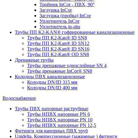
Тройник InCor - ПВХ, 90°
Заглушка InCor
Заглушка (пробка) InCor
Уплотнитель InCor
Уплотнитель in-situ
Трубы ПП K2-KAN® гофри­рованные канализационные
Трубы ПП K2-Kan® ID SN8
Трубы ПП K2-Kan® ID SN12
Трубы ПП K2-Kan® ID SN16
Трубы ПП K2-Kan® OD SN8
Дренажные трубы
Трубы дренажные однослойные SN 4
Трубы дренажные InCor® SN8
Колодцы ПВХ канализационные
Колодцы DN/ID 315 мм
Колодцы DN/ID 400 мм
Водоснабжение
Трубы ПВХ напорные раструбные
Трубы НПВХ напорные PN 6
Трубы НПВХ напорные PN 10
Трубы НПВХ напорные PN 12,5
Фитинги для напорных ПВХ труб
Unidelta. Компрессионные (зажимные ) фитинги