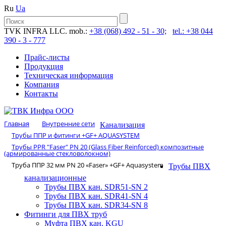
Ru
Ua
TVK INFRA LLC. mob.:
+38 (068) 492 - 51 - 30;
tel.: +38 044
390 - 3 - 777
Прайс-листы
Продукция
Техническая информация
Компания
Контакты
Главная
Внутренние сети
Канализация
Трубы ППР и фитинги +GF+ AQUASYSTEM
Трубы PPR "Faser" PN 20 (Glass Fiber Reinforced) композитные
(армированные стекловолокном)
Труба ППР 32 мм PN 20 «Faser» +GF+ Aquasystem
Трубы ПВХ
канализационные
Трубы ПВХ кан. SDR51-SN 2
Трубы ПВХ кан. SDR41-SN 4
Трубы ПВХ кан. SDR34-SN 8
Фитинги для ПВХ труб
Муфта ПВХ кан. KGU