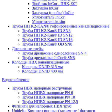
Тройник InCor - ПВХ, 90°
Заглушка InCor
Заглушка (пробка) InCor
Уплотнитель InCor
Уплотнитель in-situ
Трубы ПП K2-KAN® гофри­рованные канализационные
Трубы ПП K2-Kan® ID SN8
Трубы ПП K2-Kan® ID SN12
Трубы ПП K2-Kan® ID SN16
Трубы ПП K2-Kan® OD SN8
Дренажные трубы
Трубы дренажные однослойные SN 4
Трубы дренажные InCor® SN8
Колодцы ПВХ канализационные
Колодцы DN/ID 315 мм
Колодцы DN/ID 400 мм
Водоснабжение
Трубы ПВХ напорные раструбные
Трубы НПВХ напорные PN 6
Трубы НПВХ напорные PN 10
Трубы НПВХ напорные PN 12,5
Фитинги для напорных ПВХ труб
Unidelta. Компрессионные (зажимные ) фитинги