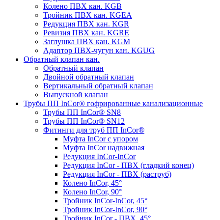
Колено ПВХ кан. KGB
Тройник ПВХ кан. KGEA
Редукция ПВХ кан. KGR
Ревизия ПВХ кан. KGRE
Заглушка ПВХ кан. KGM
Адаптор ПВХ-чугун кан. KGUG
Обратный клапан кан.
Обратный клапан
Двойной обратный клапан
Вертикальный обратный клапан
Выпускной клапан
Трубы ПП InCor® гофри­рованные канализационные
Трубы ПП InCor® SN8
Трубы ПП InCor® SN12
Фитинги для труб ПП InCor®
Муфта InCor с упором
Муфта InCor надвижная
Редукция InCor-InCor
Редукция InCor - ПВХ (гладкий конец)
Редукция InCor - ПВХ (раструб)
Колено InCor, 45°
Колено InCor, 90°
Тройник InCor-InCor, 45°
Тройник InCor-InCor, 90°
Тройник InCor - ПВХ, 45°