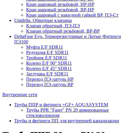
Кран шаровый резьбовой, НР-НР
Кран шаровый резьбовой, ВР-НР
Кран шаровый с накидной гайкой ВР, ПЭ-Ст
Unidelta. Обратные клапаны
Клапан обратный, ПЭ-ПЭ
Клапан обратный резьбовой, ВР-ВР
DeltaFuse Evo. Терморезисторные и Литые Фитинги
ПЭ100
Муфта E/F SDR11
Редукция E/F SDR11
Тройник E/F SDR11
Колено E/F 90° SDR11
Колено E/F 45° SDR11
Заглушка E/F SDR11
Переход ПЭ-латунь НР
Переход ПЭ-латунь ВР
Внутренние сети
Трубы ППР и фитинги +GF+ AQUASYSTEM
Трубы PPR "Faser" PN 20 армированные
стекловолокном
Трубы и фитинги ПП для внутренней канализации