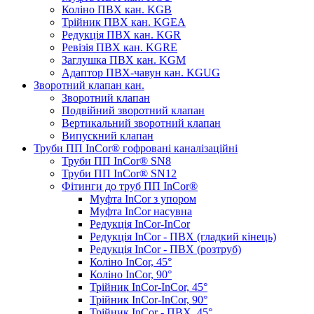
Коліно ПВХ кан. KGB
Трійник ПВХ кан. KGEA
Редукція ПВХ кан. KGR
Ревізія ПВХ кан. KGRE
Заглушка ПВХ кан. KGM
Адаптор ПВХ-чавун кан. KGUG
Зворотний клапан кан.
Зворотний клапан
Подвійний зворотний клапан
Вертикальний зворотний клапан
Випускний клапан
Труби ПП InCor® гофровані каналізаційні
Труби ПП InCor® SN8
Труби ПП InCor® SN12
Фітинги до труб ПП InCor®
Муфта InCor з упором
Муфта InCor насувна
Редукція InCor-InCor
Редукція InCor - ПВХ (гладкий кінець)
Редукція InCor - ПВХ (розтруб)
Коліно InCor, 45°
Коліно InCor, 90°
Трійник InCor-InCor, 45°
Трійник InCor-InCor, 90°
Трійник InCor - ПВХ, 45°