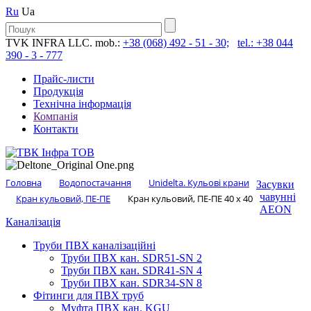
Ru
Ua
TVK INFRA LLC. mob.:
+38 (068) 492 - 51 - 30;
tel.: +38 044
390 - 3 - 777
Прайс-листи
Продукція
Технічна інформація
Компанія
Контакти
Головна
Водопостачання
Unidelta. Кульові крани
Засувки
чавунні
Кран кульовий, ПЕ-ПЕ
Кран кульовий, ПЕ-ПЕ 40 x 40
AEON
Каналізація
Труби ПВХ каналізаційні
Труби ПВХ кан. SDR51-SN 2
Труби ПВХ кан. SDR41-SN 4
Труби ПВХ кан. SDR34-SN 8
Фітинги для ПВХ труб
Муфта ПВХ кан. KGU