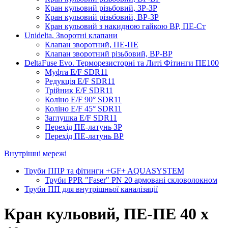
Кран кульовий різьбовий, ЗР-ЗР
Кран кульовий різьбовий, ВР-ЗР
Кран кульовий з накидною гайкою ВР, ПЕ-Ст
Unidelta. Зворотні клапани
Клапан зворотний, ПЕ-ПЕ
Клапан зворотний різьбовий, ВР-ВР
DeltaFuse Evo. Терморезисторні та Литі Фітинги ПЕ100
Муфта E/F SDR11
Редукція E/F SDR11
Трійник E/F SDR11
Коліно E/F 90° SDR11
Коліно E/F 45° SDR11
Заглушка E/F SDR11
Перехід ПЕ-латунь ЗР
Перехід ПЕ-латунь ВР
Внутрішні мережі
Труби ППР та фітинги +GF+ AQUASYSTEM
Труби PPR "Faser" PN 20 армовані скловолокном
Труби ПП для внутрішньої каналізації
Кран кульовий, ПЕ-ПЕ 40 x