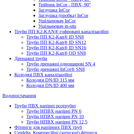
Трійник InCor - ПВХ, 90°
Заглушка InCor
Заглушка (пробка) InCor
Ущільнювач InCor
Ущільнювач in-situ
Труби ПП K2-KAN® гоф­ровані каналізаційні
Труби ПП K2-Kan® ID SN8
Труби ПП K2-Kan® ID SN12
Труби ПП K2-Kan® ID SN16
Труби ПП K2-Kan® OD SN8
Дренажні труби
Труби дренажні одношарові SN 4
Труби дренажні InCor® SN8
Колодязі ПВХ каналізаційні
Колодязі DN/ID 315 мм
Колодязі DN/ID 400 мм
Водопостачання
Труби ПВХ напірні розтрубні
Труби НПВХ напірні PN 6
Труби НПВХ напірні PN 10
Труби НПВХ напірні PN 12,5
Фітинги для напірних ПВХ труб
Unidelta. Компресійні (затискні) фітинги