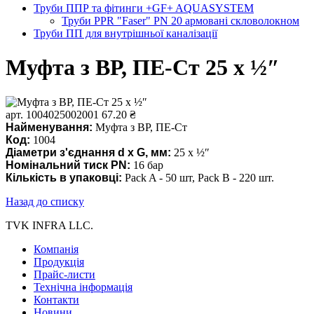
Труби ППР та фітинги +GF+ AQUASYSTEM
Труби PPR "Faser" PN 20 армовані скловолокном
Труби ПП для внутрішньої каналізації
Муфта з ВР, ПЕ-Ст 25 х ½″
арт. 1004025002001
67.20 ₴
Найменування:
Муфта з ВР, ПЕ-Ст
Код:
1004
Діаметри з'єднання d x G, мм:
25 х ½″
Номінальний тиск PN
:
16 бар
Кількість в упаковці:
Pack A - 50 шт, Pack В - 220 шт.
Назад до списку
TVK INFRA LLC.
Компанія
Продукція
Прайс-листи
Технічна інформація
Контакти
Новини