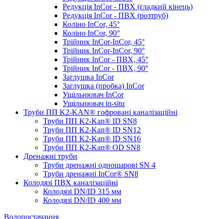
Редукція InCor - ПВХ (гладкий кінець)
Редукція InCor - ПВХ (розтруб)
Коліно InCor, 45°
Коліно InCor, 90°
Трійник InCor-InCor, 45°
Трійник InCor-InCor, 90°
Трійник InCor - ПВХ, 45°
Трійник InCor - ПВХ, 90°
Заглушка InCor
Заглушка (пробка) InCor
Ущільнювач InCor
Ущільнювач in-situ
Труби ПП K2-KAN® гоф­ровані каналізаційні
Труби ПП K2-Kan® ID SN8
Труби ПП K2-Kan® ID SN12
Труби ПП K2-Kan® ID SN16
Труби ПП K2-Kan® OD SN8
Дренажні труби
Труби дренажні одношарові SN 4
Труби дренажні InCor® SN8
Колодязі ПВХ каналізаційні
Колодязі DN/ID 315 мм
Колодязі DN/ID 400 мм
Водопостачання