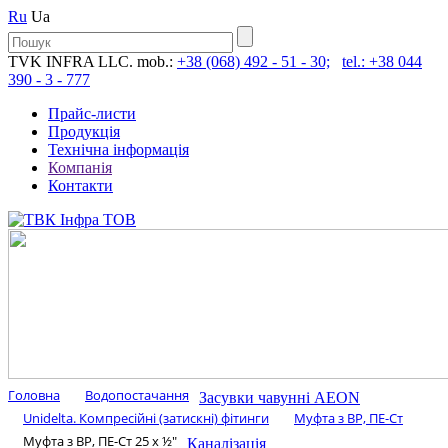
Ru
Ua
TVK INFRA LLC. mob.:
+38 (068) 492 - 51 - 30;
tel.: +38 044
390 - 3 - 777
Прайс-листи
Продукція
Технічна інформація
Компанія
Контакти
Головна
Водопостачання
Засувки чавунні AEON
Unidelta. Компресійні (затискні) фітинги
Муфта з ВР, ПЕ-Ст
Муфта з ВР, ПЕ-Ст 25 х ½″
Каналізація