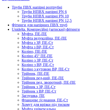
Труби ПВХ напірні розтрубні
Труби НПВХ напірні PN 6
Труби НПВХ напірні PN 10
Труби НПВХ напірні PN 12,5
Фітинги для напірних ПВХ труб
Unidelta. Компресійні (затискні) фітинги
Муфта, ПЕ-ПЕ
Муфта редукційна, ПЕ-ПЕ
Муфта з ЗР, ПЕ-Ст
Муфта з ВР, ПЕ-Ст
Коліно, ПЕ-ПЕ
Коліно 45° ПЕ-ПЕ
Коліно з ЗР, ПЕ-Ст
Коліно з ВР, ПЕ-Ст
Коліно з кутовою ВР, ПЕ-Ст
Трійник, ПЕ-ПЕ
Трійник ред-ний, ПЕ-ПЕ
Трійник ред. зворотний, ПЕ-ПЕ
Трійник з ЗР, ПЕ-Ст
Трійник з ВР, ПЕ-Ст
Заглушка, ПЕ
Фланцеве з'єднання, ПЕ-Ст
Хомут для врізки під тиском
Муфта універсальна