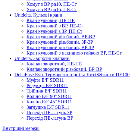
Хомут з ​​ВР pn10, ПЕ-Ст
Хомут з ВР pn16, ПЕ-Ст
Unidelta. Кульові крани
Кран кульовий, ПЕ-ПЕ
Кран кульовий з ВР, ПЕ-Ст
Кран кульовий з ЗР, ПЕ-Ст
Кран кульовий різьбовий, ВР-ВР
Кран кульовий різьбовий, ЗР-ЗР
Кран кульовий різьбовий, ВР-ЗР
Кран кульовий з накидною гайкою ВР, ПЕ-Ст
Unidelta. Зворотні клапани
Клапан зворотний, ПЕ-ПЕ
Клапан зворотний різьбовий, ВР-ВР
DeltaFuse Evo. Терморезисторні та Литі Фітинги ПЕ100
Муфта E/F SDR11
Редукція E/F SDR11
Трійник E/F SDR11
Коліно E/F 90° SDR11
Коліно E/F 45° SDR11
Заглушка E/F SDR11
Перехід ПЕ-латунь ЗР
Перехід ПЕ-латунь ВР
Внутрішні мережі