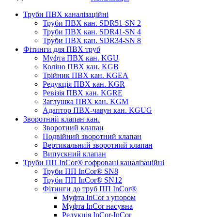
Труби ПВХ каналізаційні
Труби ПВХ кан. SDR51-SN 2
Труби ПВХ кан. SDR41-SN 4
Труби ПВХ кан. SDR34-SN 8
Фітинги для ПВХ труб
Муфта ПВХ кан. KGU
Коліно ПВХ кан. KGB
Трійник ПВХ кан. KGEA
Редукція ПВХ кан. KGR
Ревізія ПВХ кан. KGRE
Заглушка ПВХ кан. KGM
Адаптор ПВХ-чавун кан. KGUG
Зворотний клапан кан.
Зворотний клапан
Подвійний зворотний клапан
Вертикальний зворотний клапан
Випускний клапан
Труби ПП InCor® гофровані каналізаційні
Труби ПП InCor® SN8
Труби ПП InCor® SN12
Фітинги до труб ПП InCor®
Муфта InCor з упором
Муфта InCor насувна
Редукція InCor-InCor