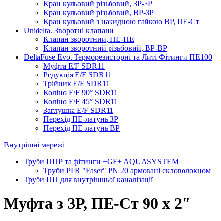
Кран кульовий різьбовий, ЗР-ЗР
Кран кульовий різьбовий, ВР-ЗР
Кран кульовий з накидною гайкою ВР, ПЕ-Ст
Unidelta. Зворотні клапани
Клапан зворотний, ПЕ-ПЕ
Клапан зворотний різьбовий, ВР-ВР
DeltaFuse Evo. Терморезисторні та Литі Фітинги ПЕ100
Муфта E/F SDR11
Редукція E/F SDR11
Трійник E/F SDR11
Коліно E/F 90° SDR11
Коліно E/F 45° SDR11
Заглушка E/F SDR11
Перехід ПЕ-латунь ЗР
Перехід ПЕ-латунь ВР
Внутрішні мережі
Труби ППР та фітинги +GF+ AQUASYSTEM
Труби PPR "Faser" PN 20 армовані скловолокном
Труби ПП для внутрішньої каналізації
Муфта з ЗР, ПЕ-Ст 90 х 2″