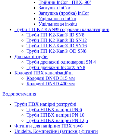
Трійник InCor - ПВХ, 90°
Заглушка InCor
Заглушка (пробка) InCor
Ущільнювач InCor
Ущільнювач in-situ
Труби ПП K2-KAN® гоф­ровані каналізаційні
Труби ПП K2-Kan® ID SN8
Труби ПП K2-Kan® ID SN12
Труби ПП K2-Kan® ID SN16
Труби ПП K2-Kan® OD SN8
Дренажні труби
Труби дренажні одношарові SN 4
Труби дренажні InCor® SN8
Колодязі ПВХ каналізаційні
Колодязі DN/ID 315 мм
Колодязі DN/ID 400 мм
Водопостачання
Труби ПВХ напірні розтрубні
Труби НПВХ напірні PN 6
Труби НПВХ напірні PN 10
Труби НПВХ напірні PN 12,5
Фітинги для напірних ПВХ труб
Unidelta. Компресійні (затискні) фітинги