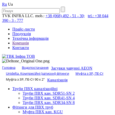
Ru
Ua
TVK INFRA LLC. mob.:
+38 (068) 492 - 51 - 30;
tel.: +38 044
390 - 3 - 777
Прайс-листи
Продукція
Технічна інформація
Компанія
Контакти
Головна
Водопостачання
Засувки чавунні AEON
Unidelta. Компресійні (затискні) фітинги
Муфта з ЗР, ПЕ-Ст
Муфта з ЗР, ПЕ-Ст 90 х 2″
Каналізація
Труби ПВХ каналізаційні
Труби ПВХ кан. SDR51-SN 2
Труби ПВХ кан. SDR41-SN 4
Труби ПВХ кан. SDR34-SN 8
Фітинги для ПВХ труб
Муфта ПВХ кан. KGU