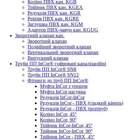
Коліно ПВХ кан. KGB
Трійник ПВХ кан. KGEA
Редукція ПВХ кан. KGR
Ревізія ПВХ кан. KGRE
Заглушка ПВХ кан. KGM
Адаптор ПВХ-чавун кан. KGUG
Зворотний клапан кан.
Зворотний клапан
Подвійний зворотний клапан
Вертикальний зворотний клапан
Випускний клапан
Труби ПП InCor® гофровані каналізаційні
Труби ПП InCor® SN8
Труби ПП InCor® SN12
Фітинги до труб ПП InCor®
Муфта InCor з упором
Муфта InCor насувна
Редукція InCor-InCor
Редукція InCor - ПВХ (гладкий кінець)
Редукція InCor - ПВХ (розтруб)
Коліно InCor, 45°
Коліно InCor, 90°
Трійник InCor-InCor, 45°
Трійник InCor-InCor, 90°
Трійник InCor - ПВХ, 45°