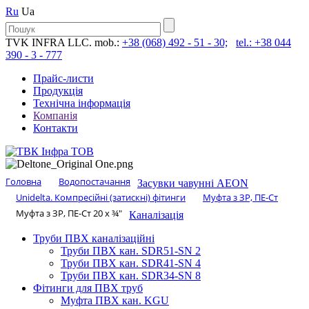
Ru
Ua
TVK INFRA LLC. mob.:
+38 (068) 492 - 51 - 30;
tel.: +38 044
390 - 3 - 777
Прайс-листи
Продукція
Технічна інформація
Компанія
Контакти
Головна
Водопостачання
Засувки чавунні AEON
Unidelta. Компресійні (затискні) фітинги
Муфта з ЗР, ПЕ-Ст
Муфта з ЗР, ПЕ-Ст 20 х ¾″
Каналізація
Труби ПВХ каналізаційні
Труби ПВХ кан. SDR51-SN 2
Труби ПВХ кан. SDR41-SN 4
Труби ПВХ кан. SDR34-SN 8
Фітинги для ПВХ труб
Муфта ПВХ кан. KGU