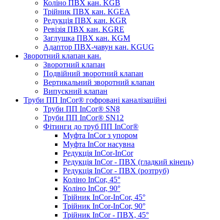
Коліно ПВХ кан. KGB
Трійник ПВХ кан. KGEA
Редукція ПВХ кан. KGR
Ревізія ПВХ кан. KGRE
Заглушка ПВХ кан. KGM
Адаптор ПВХ-чавун кан. KGUG
Зворотний клапан кан.
Зворотний клапан
Подвійний зворотний клапан
Вертикальний зворотний клапан
Випускний клапан
Труби ПП InCor® гофровані каналізаційні
Труби ПП InCor® SN8
Труби ПП InCor® SN12
Фітинги до труб ПП InCor®
Муфта InCor з упором
Муфта InCor насувна
Редукція InCor-InCor
Редукція InCor - ПВХ (гладкий кінець)
Редукція InCor - ПВХ (розтруб)
Коліно InCor, 45°
Коліно InCor, 90°
Трійник InCor-InCor, 45°
Трійник InCor-InCor, 90°
Трійник InCor - ПВХ, 45°