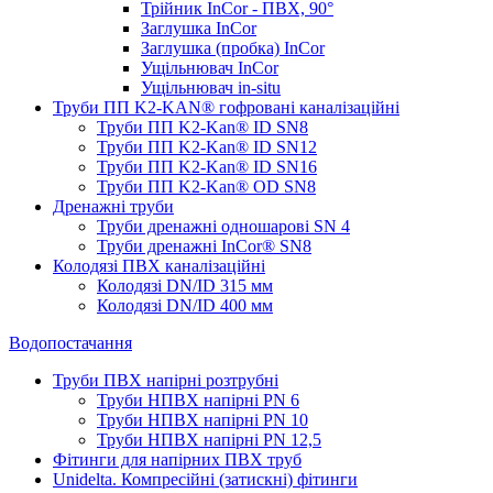
Трійник InCor - ПВХ, 90°
Заглушка InCor
Заглушка (пробка) InCor
Ущільнювач InCor
Ущільнювач in-situ
Труби ПП K2-KAN® гоф­ровані каналізаційні
Труби ПП K2-Kan® ID SN8
Труби ПП K2-Kan® ID SN12
Труби ПП K2-Kan® ID SN16
Труби ПП K2-Kan® OD SN8
Дренажні труби
Труби дренажні одношарові SN 4
Труби дренажні InCor® SN8
Колодязі ПВХ каналізаційні
Колодязі DN/ID 315 мм
Колодязі DN/ID 400 мм
Водопостачання
Труби ПВХ напірні розтрубні
Труби НПВХ напірні PN 6
Труби НПВХ напірні PN 10
Труби НПВХ напірні PN 12,5
Фітинги для напірних ПВХ труб
Unidelta. Компресійні (затискні) фітинги