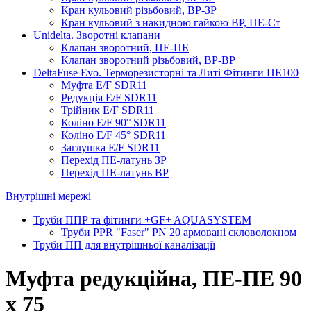
Кран кульовий різьбовий, ВР-ЗР
Кран кульовий з накидною гайкою ВР, ПЕ-Ст
Unidelta. Зворотні клапани
Клапан зворотний, ПЕ-ПЕ
Клапан зворотний різьбовий, ВР-ВР
DeltaFuse Evo. Терморезисторні та Литі Фітинги ПЕ100
Муфта E/F SDR11
Редукція E/F SDR11
Трійник E/F SDR11
Коліно E/F 90° SDR11
Коліно E/F 45° SDR11
Заглушка E/F SDR11
Перехід ПЕ-латунь ЗР
Перехід ПЕ-латунь ВР
Внутрішні мережі
Труби ППР та фітинги +GF+ AQUASYSTEM
Труби PPR "Faser" PN 20 армовані скловолокном
Труби ПП для внутрішньої каналізації
Муфта редукційна, ПЕ-ПЕ 90
х 75