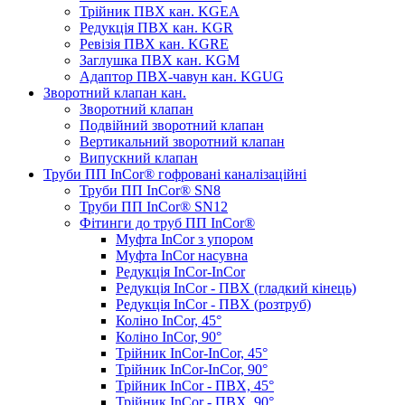
Трійник ПВХ кан. KGEA
Редукція ПВХ кан. KGR
Ревізія ПВХ кан. KGRE
Заглушка ПВХ кан. KGM
Адаптор ПВХ-чавун кан. KGUG
Зворотний клапан кан.
Зворотний клапан
Подвійний зворотний клапан
Вертикальний зворотний клапан
Випускний клапан
Труби ПП InCor® гофровані каналізаційні
Труби ПП InCor® SN8
Труби ПП InCor® SN12
Фітинги до труб ПП InCor®
Муфта InCor з упором
Муфта InCor насувна
Редукція InCor-InCor
Редукція InCor - ПВХ (гладкий кінець)
Редукція InCor - ПВХ (розтруб)
Коліно InCor, 45°
Коліно InCor, 90°
Трійник InCor-InCor, 45°
Трійник InCor-InCor, 90°
Трійник InCor - ПВХ, 45°
Трійник InCor - ПВХ, 90°