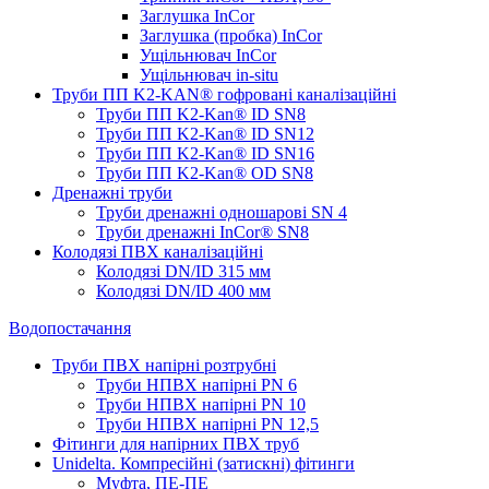
Заглушка InCor
Заглушка (пробка) InCor
Ущільнювач InCor
Ущільнювач in-situ
Труби ПП K2-KAN® гоф­ровані каналізаційні
Труби ПП K2-Kan® ID SN8
Труби ПП K2-Kan® ID SN12
Труби ПП K2-Kan® ID SN16
Труби ПП K2-Kan® OD SN8
Дренажні труби
Труби дренажні одношарові SN 4
Труби дренажні InCor® SN8
Колодязі ПВХ каналізаційні
Колодязі DN/ID 315 мм
Колодязі DN/ID 400 мм
Водопостачання
Труби ПВХ напірні розтрубні
Труби НПВХ напірні PN 6
Труби НПВХ напірні PN 10
Труби НПВХ напірні PN 12,5
Фітинги для напірних ПВХ труб
Unidelta. Компресійні (затискні) фітинги
Муфта, ПЕ-ПЕ