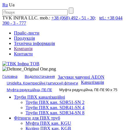
Ru
Ua
TVK INFRA LLC. mob.:
+38 (068) 492 - 51 - 30;
tel.: +38 044
390 - 3 - 777
Прайс-листи
Продукція
Технічна інформація
Компанія
Контакти
Головна
Водопостачання
Засувки чавунні AEON
Каналізація
Unidelta. Компресійні (затискні) фітинги
Муфта редукційна, ПЕ-ПЕ
Муфта редукційна, ПЕ-ПЕ 90 х 75
Труби ПВХ каналізаційні
Труби ПВХ кан. SDR51-SN 2
Труби ПВХ кан. SDR41-SN 4
Труби ПВХ кан. SDR34-SN 8
Фітинги для ПВХ труб
Муфта ПВХ кан. KGU
Коліно ПВХ кан. KGB