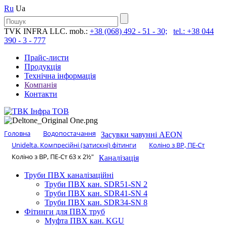
Ru
Ua
TVK INFRA LLC. mob.:
+38 (068) 492 - 51 - 30;
tel.: +38 044
390 - 3 - 777
Прайс-листи
Продукція
Технічна інформація
Компанія
Контакти
Головна
Водопостачання
Засувки чавунні AEON
Unidelta. Компресійні (затискні) фітинги
Коліно з ВР, ПЕ-Ст
Коліно з ВР, ПЕ-Ст 63 х 2½″
Каналізація
Труби ПВХ каналізаційні
Труби ПВХ кан. SDR51-SN 2
Труби ПВХ кан. SDR41-SN 4
Труби ПВХ кан. SDR34-SN 8
Фітинги для ПВХ труб
Муфта ПВХ кан. KGU