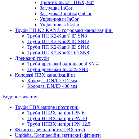
Трійник InCor - ПВХ, 90°
Заглушка InCor
Заглушка (пробка) InCor
Ущільнювач InCor
Ущільнювач in-situ
Труби ПП K2-KAN® гоф­ровані каналізаційні
Труби ПП K2-Kan® ID SN8
Труби ПП K2-Kan® ID SN12
Труби ПП K2-Kan® ID SN16
Труби ПП K2-Kan® OD SN8
Дренажні труби
Труби дренажні одношарові SN 4
Труби дренажні InCor® SN8
Колодязі ПВХ каналізаційні
Колодязі DN/ID 315 мм
Колодязі DN/ID 400 мм
Водопостачання
Труби ПВХ напірні розтрубні
Труби НПВХ напірні PN 6
Труби НПВХ напірні PN 10
Труби НПВХ напірні PN 12,5
Фітинги для напірних ПВХ труб
Unidelta. Компресійні (затискні) фітинги