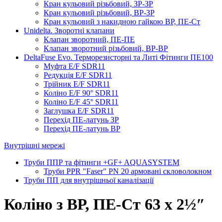
Кран кульовий різьбовий, ЗР-ЗР
Кран кульовий різьбовий, ВР-ЗР
Кран кульовий з накидною гайкою ВР, ПЕ-Ст
Unidelta. Зворотні клапани
Клапан зворотний, ПЕ-ПЕ
Клапан зворотний різьбовий, ВР-ВР
DeltaFuse Evo. Терморезисторні та Литі Фітинги ПЕ100
Муфта E/F SDR11
Редукція E/F SDR11
Трійник E/F SDR11
Коліно E/F 90° SDR11
Коліно E/F 45° SDR11
Заглушка E/F SDR11
Перехід ПЕ-латунь ЗР
Перехід ПЕ-латунь ВР
Внутрішні мережі
Труби ППР та фітинги +GF+ AQUASYSTEM
Труби PPR "Faser" PN 20 армовані скловолокном
Труби ПП для внутрішньої каналізації
Коліно з ВР, ПЕ-Ст 63 х 2½″