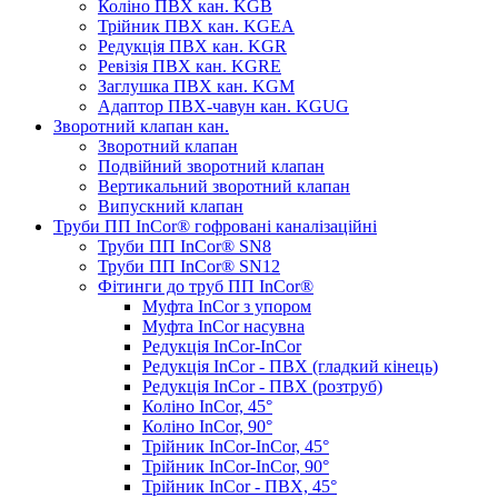
Коліно ПВХ кан. KGB
Трійник ПВХ кан. KGEA
Редукція ПВХ кан. KGR
Ревізія ПВХ кан. KGRE
Заглушка ПВХ кан. KGM
Адаптор ПВХ-чавун кан. KGUG
Зворотний клапан кан.
Зворотний клапан
Подвійний зворотний клапан
Вертикальний зворотний клапан
Випускний клапан
Труби ПП InCor® гофровані каналізаційні
Труби ПП InCor® SN8
Труби ПП InCor® SN12
Фітинги до труб ПП InCor®
Муфта InCor з упором
Муфта InCor насувна
Редукція InCor-InCor
Редукція InCor - ПВХ (гладкий кінець)
Редукція InCor - ПВХ (розтруб)
Коліно InCor, 45°
Коліно InCor, 90°
Трійник InCor-InCor, 45°
Трійник InCor-InCor, 90°
Трійник InCor - ПВХ, 45°