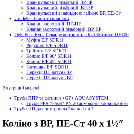
Кран кульовий різьбовий, ЗР-ЗР
Кран кульовий різьбовий, ВР-ЗР
Кран кульовий з накидною гайкою ВР, ПЕ-Ст
Unidelta. Зворотні клапани
Клапан зворотний, ПЕ-ПЕ
Клапан зворотний різьбовий, ВР-ВР
DeltaFuse Evo. Терморезисторні та Литі Фітинги ПЕ100
Муфта E/F SDR11
Редукція E/F SDR11
Трійник E/F SDR11
Коліно E/F 90° SDR11
Коліно E/F 45° SDR11
Заглушка E/F SDR11
Перехід ПЕ-латунь ЗР
Перехід ПЕ-латунь ВР
Внутрішні мережі
Труби ППР та фітинги +GF+ AQUASYSTEM
Труби PPR "Faser" PN 20 армовані скловолокном
Труби ПП для внутрішньої каналізації
Коліно з ВР, ПЕ-Ст 40 х 1½″