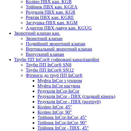
Коліно ПВХ кан. KGB
Трійник ПВХ кан. KGEA
Редукція ПВХ кан. KGR
Ревізія ПВХ кан. KGRE
Заглушка ПВХ кан. KGM
Адаптор ПВХ-чавун кан. KGUG
Зворотний клапан кан.
Зворотний клапан
Подвійний зворотний клапан
Вертикальний зворотний клапан
Випускний клапан
Труби ПП InCor® гофровані каналізаційні
Труби ПП InCor® SN8
Труби ПП InCor® SN12
Фітинги до труб ПП InCor®
Муфта InCor з упором
Муфта InCor насувна
Редукція InCor-InCor
Редукція InCor - ПВХ (гладкий кінець)
Редукція InCor - ПВХ (розтруб)
Коліно InCor, 45°
Коліно InCor, 90°
Трійник InCor-InCor, 45°
Трійник InCor-InCor, 90°
Трійник InCor - ПВХ, 45°