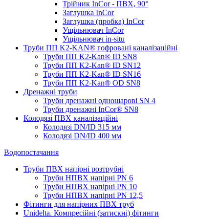
Трійник InCor - ПВХ, 90°
Заглушка InCor
Заглушка (пробка) InCor
Ущільнювач InCor
Ущільнювач in-situ
Труби ПП K2-KAN® гоф­ровані каналізаційні
Труби ПП K2-Kan® ID SN8
Труби ПП K2-Kan® ID SN12
Труби ПП K2-Kan® ID SN16
Труби ПП K2-Kan® OD SN8
Дренажні труби
Труби дренажні одношарові SN 4
Труби дренажні InCor® SN8
Колодязі ПВХ каналізаційні
Колодязі DN/ID 315 мм
Колодязі DN/ID 400 мм
Водопостачання
Труби ПВХ напірні розтрубні
Труби НПВХ напірні PN 6
Труби НПВХ напірні PN 10
Труби НПВХ напірні PN 12,5
Фітинги для напірних ПВХ труб
Unidelta. Компресійні (затискні) фітинги