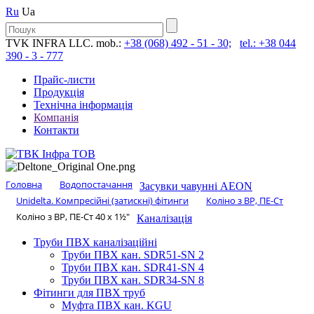
Ru
Ua
TVK INFRA LLC. mob.:
+38 (068) 492 - 51 - 30;
tel.: +38 044
390 - 3 - 777
Прайс-листи
Продукція
Технічна інформація
Компанія
Контакти
Головна
Водопостачання
Засувки чавунні AEON
Unidelta. Компресійні (затискні) фітинги
Коліно з ВР, ПЕ-Ст
Коліно з ВР, ПЕ-Ст 40 х 1½″
Каналізація
Труби ПВХ каналізаційні
Труби ПВХ кан. SDR51-SN 2
Труби ПВХ кан. SDR41-SN 4
Труби ПВХ кан. SDR34-SN 8
Фітинги для ПВХ труб
Муфта ПВХ кан. KGU