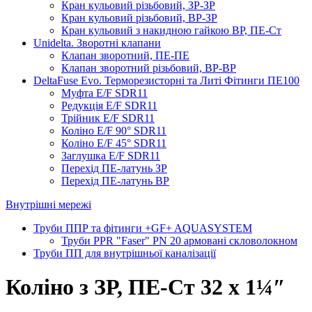
Кран кульовий різьбовий, ЗР-ЗР
Кран кульовий різьбовий, ВР-ЗР
Кран кульовий з накидною гайкою ВР, ПЕ-Ст
Unidelta. Зворотні клапани
Клапан зворотний, ПЕ-ПЕ
Клапан зворотний різьбовий, ВР-ВР
DeltaFuse Evo. Терморезисторні та Литі Фітинги ПЕ100
Муфта E/F SDR11
Редукція E/F SDR11
Трійник E/F SDR11
Коліно E/F 90° SDR11
Коліно E/F 45° SDR11
Заглушка E/F SDR11
Перехід ПЕ-латунь ЗР
Перехід ПЕ-латунь ВР
Внутрішні мережі
Труби ППР та фітинги +GF+ AQUASYSTEM
Труби PPR "Faser" PN 20 армовані скловолокном
Труби ПП для внутрішньої каналізації
Коліно з ЗР, ПЕ-Ст 32 х 1¼″