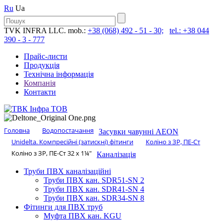
Ru
Ua
TVK INFRA LLC. mob.:
+38 (068) 492 - 51 - 30;
tel.: +38 044
390 - 3 - 777
Прайс-листи
Продукція
Технічна інформація
Компанія
Контакти
Головна
Водопостачання
Засувки чавунні AEON
Unidelta. Компресійні (затискні) фітинги
Коліно з ЗР, ПЕ-Ст
Коліно з ЗР, ПЕ-Ст 32 х 1¼″
Каналізація
Труби ПВХ каналізаційні
Труби ПВХ кан. SDR51-SN 2
Труби ПВХ кан. SDR41-SN 4
Труби ПВХ кан. SDR34-SN 8
Фітинги для ПВХ труб
Муфта ПВХ кан. KGU