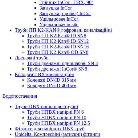
Трійник InCor - ПВХ, 90°
Заглушка InCor
Заглушка (пробка) InCor
Ущільнювач InCor
Ущільнювач in-situ
Труби ПП K2-KAN® гоф­ровані каналізаційні
Труби ПП K2-Kan® ID SN8
Труби ПП K2-Kan® ID SN12
Труби ПП K2-Kan® ID SN16
Труби ПП K2-Kan® OD SN8
Дренажні труби
Труби дренажні одношарові SN 4
Труби дренажні InCor® SN8
Колодязі ПВХ каналізаційні
Колодязі DN/ID 315 мм
Колодязі DN/ID 400 мм
Водопостачання
Труби ПВХ напірні розтрубні
Труби НПВХ напірні PN 6
Труби НПВХ напірні PN 10
Труби НПВХ напірні PN 12,5
Фітинги для напірних ПВХ труб
Unidelta. Компресійні (затискні) фітинги