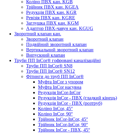
Коліно ПВХ кан. KGB
Трійник ПВХ кан. KGEA
Редукція ПВХ кан. KGR
Ревізія ПВХ кан. KGRE
Заглушка ПВХ кан. KGM
Адаптор ПВХ-чавун кан. KGUG
Зворотний клапан кан.
Зворотний клапан
Подвійний зворотний клапан
Вертикальний зворотний клапан
Випускний клапан
Труби ПП InCor® гофровані каналізаційні
Труби ПП InCor® SN8
Труби ПП InCor® SN12
Фітинги до труб ПП InCor®
Муфта InCor з упором
Муфта InCor насувна
Редукція InCor-InCor
Редукція InCor - ПВХ (гладкий кінець)
Редукція InCor - ПВХ (розтруб)
Коліно InCor, 45°
Коліно InCor, 90°
Трійник InCor-InCor, 45°
Трійник InCor-InCor, 90°
Трійник InCor - ПВХ, 45°