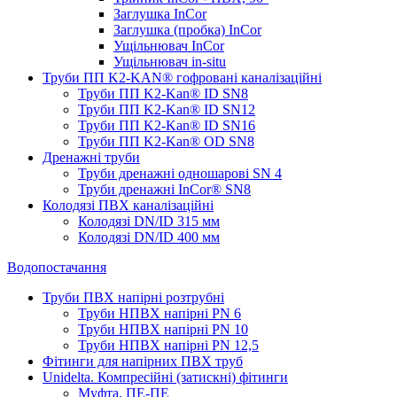
Заглушка InCor
Заглушка (пробка) InCor
Ущільнювач InCor
Ущільнювач in-situ
Труби ПП K2-KAN® гоф­ровані каналізаційні
Труби ПП K2-Kan® ID SN8
Труби ПП K2-Kan® ID SN12
Труби ПП K2-Kan® ID SN16
Труби ПП K2-Kan® OD SN8
Дренажні труби
Труби дренажні одношарові SN 4
Труби дренажні InCor® SN8
Колодязі ПВХ каналізаційні
Колодязі DN/ID 315 мм
Колодязі DN/ID 400 мм
Водопостачання
Труби ПВХ напірні розтрубні
Труби НПВХ напірні PN 6
Труби НПВХ напірні PN 10
Труби НПВХ напірні PN 12,5
Фітинги для напірних ПВХ труб
Unidelta. Компресійні (затискні) фітинги
Муфта, ПЕ-ПЕ