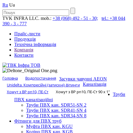
Ru
Ua
TVK INFRA LLC. mob.:
+38 (068) 492 - 51 - 30;
tel.: +38 044
390 - 3 - 777
Прайс-листи
Продукція
Технічна інформація
Компанія
Контакти
Головна
Водопостачання
Засувки чавунні AEON
Каналізація
Unidelta. Компресійні (затискні) фітинги
Хомут з ​​ВР pn10, ПЕ-Ст
Хомут з ​​ВР pn10, ПЕ-Ст 90 х 1″
Труби
ПВХ каналізаційні
Труби ПВХ кан. SDR51-SN 2
Труби ПВХ кан. SDR41-SN 4
Труби ПВХ кан. SDR34-SN 8
Фітинги для ПВХ труб
Муфта ПВХ кан. KGU
Коліно ПВХ кан. KGB