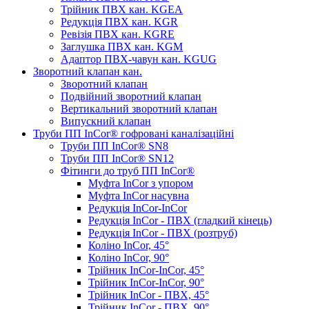
Трійник ПВХ кан. KGEA
Редукція ПВХ кан. KGR
Ревізія ПВХ кан. KGRE
Заглушка ПВХ кан. KGM
Адаптор ПВХ-чавун кан. KGUG
Зворотний клапан кан.
Зворотний клапан
Подвійний зворотний клапан
Вертикальний зворотний клапан
Випускний клапан
Труби ПП InCor® гофровані каналізаційні
Труби ПП InCor® SN8
Труби ПП InCor® SN12
Фітинги до труб ПП InCor®
Муфта InCor з упором
Муфта InCor насувна
Редукція InCor-InCor
Редукція InCor - ПВХ (гладкий кінець)
Редукція InCor - ПВХ (розтруб)
Коліно InCor, 45°
Коліно InCor, 90°
Трійник InCor-InCor, 45°
Трійник InCor-InCor, 90°
Трійник InCor - ПВХ, 45°
Трійник InCor - ПВХ, 90°