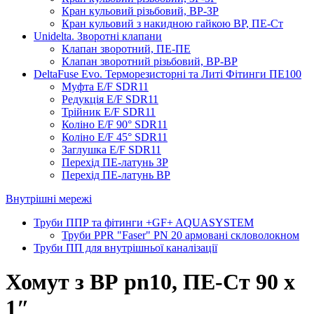
Кран кульовий різьбовий, ВР-ЗР
Кран кульовий з накидною гайкою ВР, ПЕ-Ст
Unidelta. Зворотні клапани
Клапан зворотний, ПЕ-ПЕ
Клапан зворотний різьбовий, ВР-ВР
DeltaFuse Evo. Терморезисторні та Литі Фітинги ПЕ100
Муфта E/F SDR11
Редукція E/F SDR11
Трійник E/F SDR11
Коліно E/F 90° SDR11
Коліно E/F 45° SDR11
Заглушка E/F SDR11
Перехід ПЕ-латунь ЗР
Перехід ПЕ-латунь ВР
Внутрішні мережі
Труби ППР та фітинги +GF+ AQUASYSTEM
Труби PPR "Faser" PN 20 армовані скловолокном
Труби ПП для внутрішньої каналізації
Хомут з ​​ВР pn10, ПЕ-Ст 90 х
1″