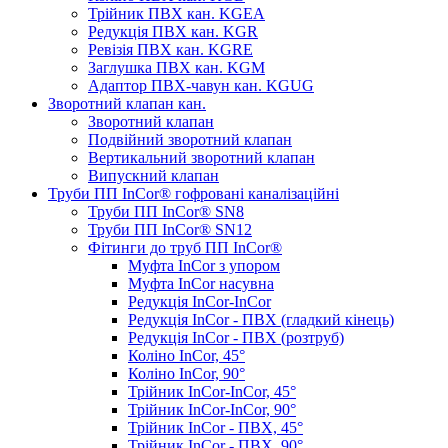
Трійник ПВХ кан. KGEA
Редукція ПВХ кан. KGR
Ревізія ПВХ кан. KGRE
Заглушка ПВХ кан. KGM
Адаптор ПВХ-чавун кан. KGUG
Зворотний клапан кан.
Зворотний клапан
Подвійний зворотний клапан
Вертикальний зворотний клапан
Випускний клапан
Труби ПП InCor® гофровані каналізаційні
Труби ПП InCor® SN8
Труби ПП InCor® SN12
Фітинги до труб ПП InCor®
Муфта InCor з упором
Муфта InCor насувна
Редукція InCor-InCor
Редукція InCor - ПВХ (гладкий кінець)
Редукція InCor - ПВХ (розтруб)
Коліно InCor, 45°
Коліно InCor, 90°
Трійник InCor-InCor, 45°
Трійник InCor-InCor, 90°
Трійник InCor - ПВХ, 45°
Трійник InCor - ПВХ, 90°