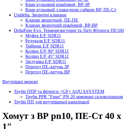
Кран кульовий різьбовий, ВР-ЗР
Кран кульовий з накидною гайкою ВР, ПЕ-Ст
Unidelta. Зворотні клапани
Клапан зворотний, ПЕ-ПЕ
Клапан зворотний різьбовий, ВР-ВР
DeltaFuse Evo. Терморезисторні та Литі Фітинги ПЕ100
Муфта E/F SDR11
Редукція E/F SDR11
Трійник E/F SDR11
Коліно E/F 90° SDR11
Коліно E/F 45° SDR11
Заглушка E/F SDR11
Перехід ПЕ-латунь ЗР
Перехід ПЕ-латунь ВР
Внутрішні мережі
Труби ППР та фітинги +GF+ AQUASYSTEM
Труби PPR "Faser" PN 20 армовані скловолокном
Труби ПП для внутрішньої каналізації
Хомут з ​​ВР pn10, ПЕ-Ст 40 х
1″