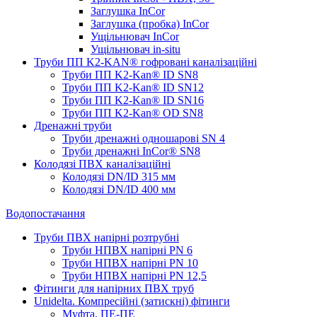
Заглушка InCor
Заглушка (пробка) InCor
Ущільнювач InCor
Ущільнювач in-situ
Труби ПП K2-KAN® гоф­ровані каналізаційні
Труби ПП K2-Kan® ID SN8
Труби ПП K2-Kan® ID SN12
Труби ПП K2-Kan® ID SN16
Труби ПП K2-Kan® OD SN8
Дренажні труби
Труби дренажні одношарові SN 4
Труби дренажні InCor® SN8
Колодязі ПВХ каналізаційні
Колодязі DN/ID 315 мм
Колодязі DN/ID 400 мм
Водопостачання
Труби ПВХ напірні розтрубні
Труби НПВХ напірні PN 6
Труби НПВХ напірні PN 10
Труби НПВХ напірні PN 12,5
Фітинги для напірних ПВХ труб
Unidelta. Компресійні (затискні) фітинги
Муфта, ПЕ-ПЕ