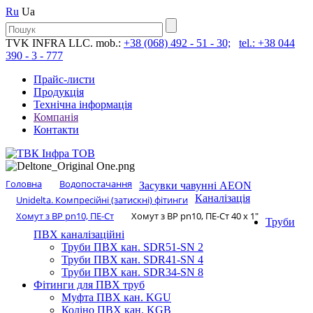
Ru
Ua
TVK INFRA LLC. mob.:
+38 (068) 492 - 51 - 30;
tel.: +38 044
390 - 3 - 777
Прайс-листи
Продукція
Технічна інформація
Компанія
Контакти
Головна
Водопостачання
Засувки чавунні AEON
Каналізація
Unidelta. Компресійні (затискні) фітинги
Хомут з ​​ВР pn10, ПЕ-Ст
Хомут з ​​ВР pn10, ПЕ-Ст 40 х 1″
Труби
ПВХ каналізаційні
Труби ПВХ кан. SDR51-SN 2
Труби ПВХ кан. SDR41-SN 4
Труби ПВХ кан. SDR34-SN 8
Фітинги для ПВХ труб
Муфта ПВХ кан. KGU
Коліно ПВХ кан. KGB